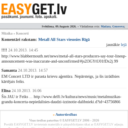
Svētdiena, 09.Augusts 2026.
» Vārdadienas svin:
Madara, Genoveva
;
Mūzika » Koncerti
Komentāri rakstam:
Metall All Stars viesosies Rīgā
jaunākie
lejā
!!!!
24.10.2013. 14:45
http://www.blabbermouth.net/news/metal-all-stars-producers-say-tour-lineup-
announcement-was-inaccurate-and-unconfirmed/#js2l3GYtU01fDx2j.99
Samanta
24.10.2013. 14:57
EM Concert LTD ir parasta krievu aģentūra. Nepārsteigs, ja šis izrādīsies
kārtējais feiks.
Elīna
24.10.2013. 16:06
Šis JAU ir Feiks ... http://www.delfi.lv/kultura/news/music/metalmuzikas-
grandu-koncerta-nepiedalisies-daudzi-izzinotie-dalibnieki.d?id=43756866
»
Autortiesības
Visas tiesības paturētas © EASYGET.LV 2006 - 2026
Portālā EASYGET.LV izvietotais materiāls ir pārpublicējams tikai ar EASYGET.LV atļauju.