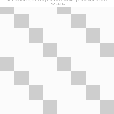
Atsevišķas fotogrāfijas ir atļauts pārpublicēt tās nemodificējot un ievieotjot atsauci uz
EASYGET.LV