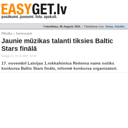
Ceturtdiena, 06.Augusts 2026.
» Vārdadienas svin:
Aisma, Askolds
;
Mūzika » Interesanti
Jaunie mūzikas talanti tiksies Baltic
Stars finālā
Easyget.lv,
31.10.2013. 14:44
17. novembrī Latvijas 1.rokkafeinīca Reiterna nams notiks
konkursa Baltic Stars fināls, informē konkursa organizatori.