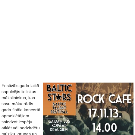
Festivāls gada laikā
sapulcējis lieliskus
māksliniekus, kas
savu māku rādīs
gada fināla koncertā,
apmeklētājiem
sniedzot iespēju
atklāt vēl nedzirdētu
mūziku, grupas un