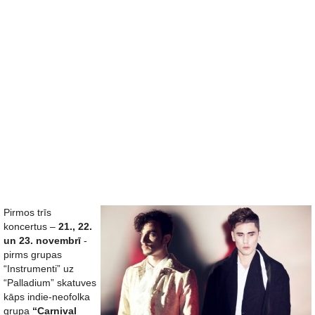
Pirmos trīs
koncertus –
21., 22.
un 23. novembrī
-
pirms grupas
“Instrumenti” uz
“Palladium” skatuves
kāps indie-neofolka
grupa
“Carnival