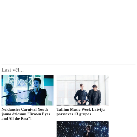
Lasi vēl...
Noklausies Carnival Youth
Tallinn Music Week Latviju
jauno dziesmu "Brown Eyes
pārstāvēs 13 grupas
and All the Rest"!