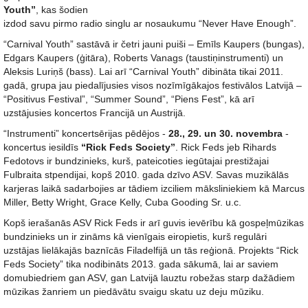
Youth”
, kas šodien
izdod savu pirmo radio singlu ar nosaukumu “Never Have Enough”.
“Carnival Youth” sastāvā ir četri jauni puiši – Emīls Kaupers (bungas),
Edgars Kaupers (ģitāra), Roberts Vanags (taustiņinstrumenti) un
Aleksis Luriņš (bass). Lai arī “Carnival Youth” dibināta tikai 2011.
gadā, grupa jau piedalījusies visos nozīmīgākajos festivālos Latvijā –
“Positivus Festival”, “Summer Sound”, “Piens Fest”, kā arī
uzstājusies koncertos Francijā un Austrijā.
“Instrumenti” koncertsērijas pēdējos -
28., 29. un 30. novembra
-
koncertus iesildīs
“Rick Feds Society”
. Rick Feds jeb Rihards
Fedotovs ir bundzinieks, kurš, pateicoties iegūtajai prestižajai
Fulbraita stpendijai, kopš 2010. gada dzīvo ASV. Savas muzikālās
karjeras laikā sadarbojies ar tādiem izciliem māksliniekiem kā Marcus
Miller, Betty Wright, Grace Kelly, Cuba Gooding Sr. u.c.
Kopš ierašanās ASV Rick Feds ir arī guvis ievērību kā gospeļmūzikas
bundzinieks un ir zināms kā vienīgais eiropietis, kurš regulāri
uzstājas lielākajās baznīcās Filadelfijā un tās reģionā. Projekts “Rick
Feds Society” tika nodibināts 2013. gada sākumā, lai ar saviem
domubiedriem gan ASV, gan Latvijā lauztu robežas starp dažādiem
mūzikas žanriem un piedāvātu svaigu skatu uz deju mūziku.