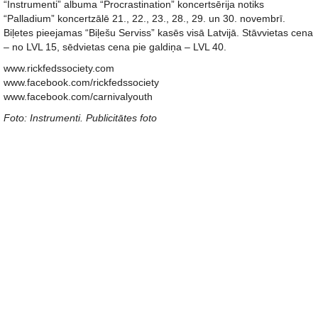
“Instrumenti” albuma “Procrastination” koncertsērija notiks
“Palladium” koncertzālē 21., 22., 23., 28., 29. un 30. novembrī.
Biļetes pieejamas “Biļešu Serviss” kasēs visā Latvijā. Stāvvietas cena
– no LVL 15, sēdvietas cena pie galdiņa – LVL 40.
www.rickfedssociety.com
www.facebook.com/rickfedssociety
www.facebook.com/carnivalyouth
Foto: Instrumenti. Publicitātes foto