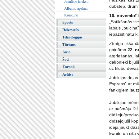
mūzikas, kas ža
Jaunākie ieraksti
dubstep, drum'
Albumu apskati
Konkursi
16. novembrī
k
„Satikšanās vie
Sports
labais „pulciņa
Dzīvesstils
iepazīstinātu k
Tehnoloģijas
Zīmīga tikšanās
Tūrisms
gaidāma
22. n
Auto
atgriešanās, la
Šovi
dalībnieki biju
Žurnāli
uz klubu devās
Arhīvs
Jubilejas deja
Express” ar mi
fankīgiem lauz
Jubilejas mēne
ar pašmāju DJ
dīdžeju/produce
dīdžejojuši ko
idejā jaukt da
kwaito un cita 