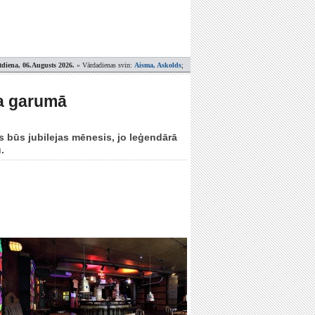
tdiena, 06.Augusts 2026.
» Vārdadienas svin:
Aisma, Askolds
;
ša garumā
s būs jubilejas mēnesis, jo leģendārā
.