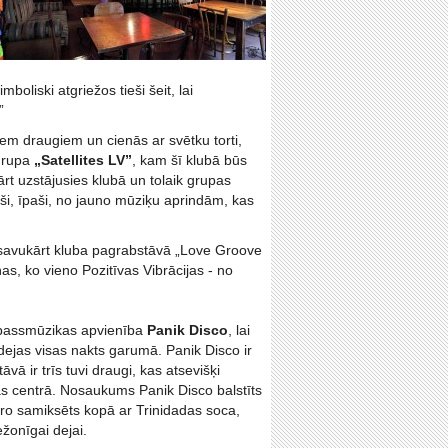
oliski atgriežos tieši šeit, lai
”
em draugiem un cienās ar svētku torti,
 grupa
„Satellites LV”
, kam šī klubā būs
rt uzstājusies klubā un tolaik grupas
nieši, īpaši, no jauno mūziķu aprindām, kas
 savukārt kluba pagrabstāvā „Love Groove
s, ko vieno Pozitīvas Vibrācijas - no
s bassmūzikas apvienība
Panik Disco
, lai
dejas visas nakts garumā. Panik Disco ir
ā ir trīs tuvi draugi, kas atsevišķi
as centrā. Nosaukums Panik Disco balstīts
uro samiksēts kopā ar Trinidadas soca,
ežonīgai dejai.