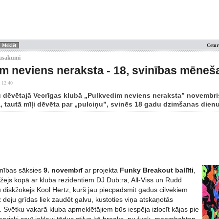
Cetur
asākumi
m neviens neraksta - 18, svinības mēne
 12:40
tu dēvētajā Vecrīgas klubā „Pulkvedim neviens neraksta” novembri
a, tautā mīļi dēvēta par „pulciņu”, svinēs 18 gadu dzimšanas dienu
inības sāksies
9. novembrī
ar projekta
Funky Breakout ballīti
,
džejs kopā ar kluba rezidentiem DJ Dub:ra, All-Viss un Rudd
 diskžokejs Kool Hertz, kurš jau piecpadsmit gadus cilvēkiem
 deju grīdas liek zaudēt galvu, kustoties viņa atskaņotās
 Svētku vakarā kluba apmeklētājiem būs iespēja izlocīt kājas pie