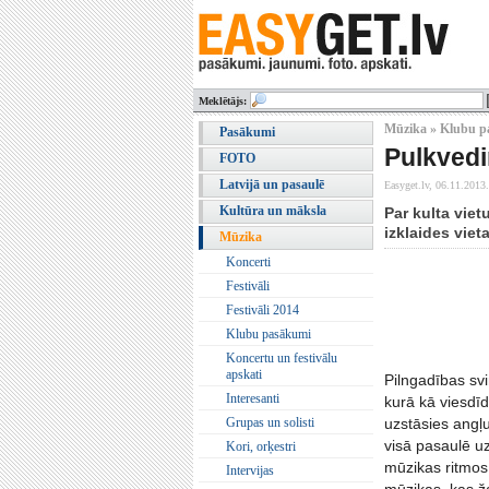
Meklētājs:
Mūzika » Klubu p
Pasākumi
Pulkvedi
FOTO
Latvijā un pasaulē
Easyget.lv,
06.11.2013.
Kultūra un māksla
Par kulta vie
izklaides viet
Mūzika
Koncerti
Festivāli
Festivāli 2014
Klubu pasākumi
Koncertu un festivālu
apskati
Pilngadības sv
Interesanti
kurā kā viesdī
Grupas un solisti
uzstāsies angļu
visā pasaulē uz
Kori, orķestri
mūzikas ritmos.
Intervijas