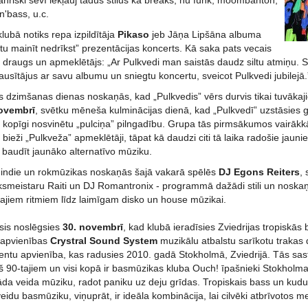
nriski sevī iekļauj tādus stilus kā breaks, nu funk, moombahton,
n'bass, u.c.
lubā notiks repa izpildītāja
Pikaso
jeb Jāņa Lipšāna albuma
tu mainīt nedrīkst” prezentācijas koncerts. Kā saka pats vecais
” draugs un apmeklētājs: „Ar Pulkvedi man saistās daudz siltu atmiņu. Simb
lausītājus ar savu albumu un sniegtu koncertu, sveicot Pulkvedi jubilejā.
 dzimšanas dienas noskaņās, kad „Pulkvedis” vērs durvis tikai tuvākaji
ovembrī
, svētku mēneša kulminācijas dienā, kad „Pulkvedī” uzstāsies
i kopīgi nosvinētu „pulciņa” pilngadību. Grupa tās pirmsākumos vairākkā
ši bieži „Pulkveža” apmeklētāji, tāpat kā daudzi citi tā laika radošie jau
 baudīt jaunāko alternatīvo mūziku.
s indie un rokmūzikas noskaņās šajā vakarā spēlēs
DJ Egons Reiters
,
ksmeistaru Raiti un DJ Romantronix - programmā dažādi stili un noskaņa
tajiem ritmiem līdz laimīgam disko un house mūzikai.
sis noslēgsies
30. novembrī
, kad klubā ieradīsies Zviedrijas tropiskā
 apvienības
Crystral Sound System
muzikālu atbalstu sarīkotu trakas 
ntu apvienība, kas radusies 2010. gadā Stokholmā, Zviedrijā. Tās sastāv
pš 90-tajiem un visi kopā ir basmūzikas kluba Ouch! īpašnieki Stokholm
žāda veida mūziku, radot paniku uz deju grīdas. Tropiskais bass un kud
veidu basmūziku, viņuprāt, ir ideāla kombinācija, lai cilvēki atbrīvotos m