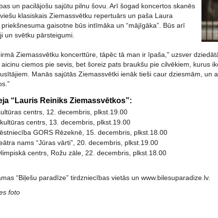
ības un pacilājošu sajūtu pilnu šovu. Arī šogad koncertos skanēs
tviešu klasiskais Ziemassvētku repertuārs un paša Laura
 priekšnesuma gaisotne būs intīmāka un “mājīgāka”. Būs arī
i un svētku pārsteigumi.
rmā Ziemassvētku koncerttūre, tāpēc tā man ir īpaša," uzsver dziedātāj
icinu ciemos pie sevis, bet šoreiz pats braukšu pie cilvēkiem, kurus ik
usītājiem. Manās sajūtās Ziemassvētki ienāk tieši caur dziesmām, un a
os.”
ja “Lauris Reiniks Ziemassvētkos”:
ultūras centrs, 12. decembris, plkst.19.00
kultūras centrs, 13. decembris, plkst.19.00
vēstniecība GORS Rēzeknē, 15. decembris, plkst.18.00
teātra nams “Jūras vārti”, 20. decembris, plkst.19.00
limpiskā centrs, Rožu zāle, 22. decembris, plkst.18.00
mas “Biļešu paradīze” tirdzniecības vietās un www.bilesuparadize.lv.
es foto