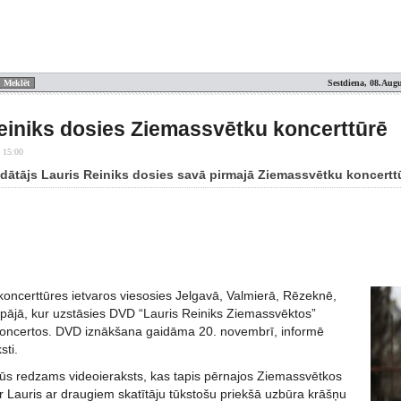
Sestdiena, 08.Augu
einiks dosies Ziemassvētku koncerttūrē
 15:00
dātājs Lauris Reiniks dosies savā pirmajā Ziemassvētku koncertt
koncerttūres ietvaros viesosies Jelgavā, Valmierā, Rēzeknē,
iepājā, kur uzstāsies DVD “Lauris Reiniks Ziemassvēktos”
koncertos. DVD iznākšana gaidāma 20. novembrī, informē
sti.
s redzams videoieraksts, kas tapis pērnajos Ziemassvētkos
r Lauris ar draugiem skatītāju tūkstošu priekšā uzbūra krāšņu