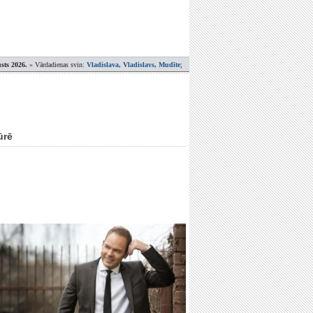
sts 2026.
» Vārdadienas svin:
Vladislava, Vladislavs, Mudīte
;
ūrē