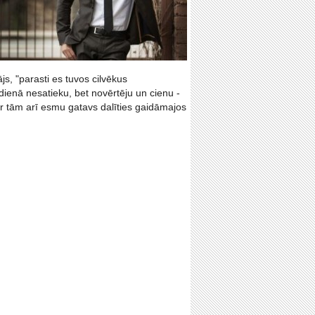
s, "parasti es tuvos cilvēkus
dienā nesatieku, bet novērtēju un cienu -
r tām arī esmu gatavs dalīties gaidāmajos