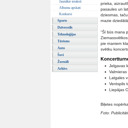
Jaunākie ieraksti
prieka, aizraut
Albumu apskati
pasaules un la
Konkursi
dziesmas, taču
mazie dziedātāj
Sports
Dzīvesstils
“Šī būs mana pi
Tehnoloģijas
Ziemassvētkos a
Tūrisms
pie maniem kla
Auto
svētku koncert
Šovi
Koncertturne
Žurnāli
Jelgavas k
Arhīvs
Valmieras 
Latgales 
Ventspils 
Liepājas O
Biļetes nopērka
Foto: Publicitāt