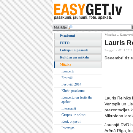
Meklētājs:
Mūzika » Koncerti
Pasākumi
Lauris R
FOTO
Latvijā un pasaulē
Easyget.lv,
07.11.2013.
Kultūra un māksla
Decembrī dzie
Mūzika
Koncerti
Festivāli
Festivāli 2014
Klubu pasākumi
Koncertu un festivālu
Lauris Reiniks 
apskati
Ventspilī un L
Interesanti
prezentācijas 
Grupas un solisti
Mikrofona ierak
Kori, orķestri
Jaunajā DVD bū
Intervijas
Arēnā Rīga, ku