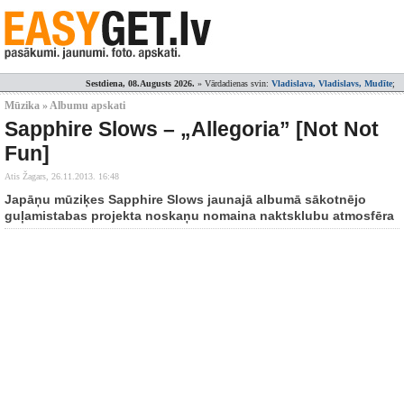
Sestdiena, 08.Augusts 2026.
» Vārdadienas svin:
Vladislava, Vladislavs, Mudīte
;
Mūzika » Albumu apskati
Sapphire Slows – „Allegoria” [Not Not
Fun]
Atis Žagars,
26.11.2013. 16:48
Japāņu mūziķes Sapphire Slows jaunajā albumā sākotnējo
guļamistabas projekta noskaņu nomaina naktsklubu atmosfēra