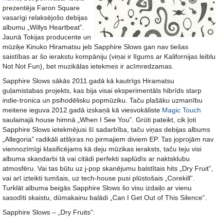
prezentēja Faron Square
vasarīgi relaksējošo debijas
albumu „Willys Heartbeat”.
Jaunā Tokijas producente un
mūziķe Kinuko Hiramatsu jeb Sapphire Slows gan nav tiešas
saistības ar šo ierakstu kompāniju (viņai ir līgums ar Kalifornijas leiblu
Not Not Fun), bet muzikālas ietekmes ir acīmredzamas.
Sapphire Slows sākās 2011.gadā kā kautrīgs Hiramatsu
guļamistabas projekts, kas bija visai eksperimentāls hibrīds starp
indie-tronica un psihodēlisku popmūziku. Taču plašāku uzmanību
meitene ieguva 2012.gadā izskaņā kā viesvokāliste
Magic Touch
saulainajā house himnā „When I See You”. Grūti pateikt, cik ļoti
Sapphire Slows ietekmējusi šī sadarbība, taču viņas debijas albums
„Allegoria” radikāli atšķiras no pirmajiem diviem EP. Tas joprojām nav
viennozīmīgi klasificējams kā deju mūzikas ieraksts, taču teju visi
albuma skaņdarbi tā vai citādi perfekti saplūdīs ar naktsklubu
atmosfēru. Vai tas būtu uz j-pop skanējumu balstītais hits „Dry Fruit”,
vai arī izteikti tumšais, uz tech-house pusi plūstošais „Corekill”.
Turklāt albuma beigās Sapphire Slows šo visu izdaiļo ar vienu
sasodīti skaistu, dūmakainu balādi „Can I Get Out of This Silence”.
Sapphire Slows – „Dry Fruits”: