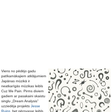
Viens no pēdējo gadu
patīkamākajiem atklājumiem
Japānas mūzikā ir
neatkarīgās mūzikas leibls
Cuz Me Pain. Pirms diviem
gadiem ar pasakaini skaistu
singlu „Dream Analysis”
uzziedēja projekts
Jesse
Ruins
, bet pērnvasar leibls