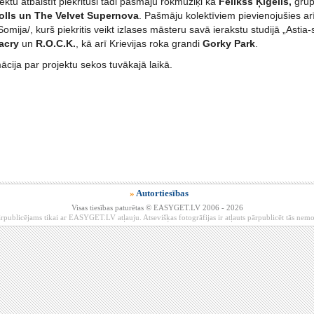
ektu atbalstīt piekrituši tādi pašmāju rokmūziķi kā
Fēlikss Ķiģelis,
gru
olls un The Velvet Supernova
. Pašmāju kolektīviem pievienojušies arī
Somija/, kurš piekritis veikt izlases māsteru savā ierakstu studijā „Asti
lacry
un
R.O.C.K.
, kā arī Krievijas roka grandi
Gorky Park
.
ācija par projektu sekos tuvākajā laikā.
»
Autortiesības
Visas tiesības paturētas © EASYGET.LV 2006 - 2026
rpublicējams tikai ar EASYGET.LV atļauju. Atsevišķas fotogrāfijas ir atļauts pārpublicēt tās ne