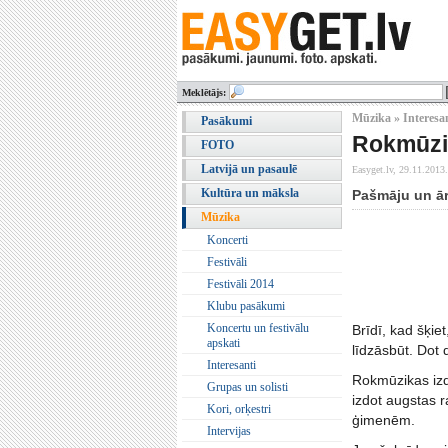
Meklētājs:
Mūzika » Interesa
Pasākumi
Rokmūziķ
FOTO
Latvijā un pasaulē
Easyget.lv,
29.11.2013.
Kultūra un māksla
Pašmāju un ār
Mūzika
Koncerti
Festivāli
Festivāli 2014
Klubu pasākumi
Koncertu un festivālu
Brīdī, kad šķie
apskati
līdzāsbūt. Dot 
Interesanti
Rokmūzikas izd
Grupas un solisti
izdot augstas r
Kori, orķestri
ģimenēm.
Intervijas