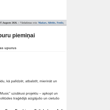
07.Augusts 2026.
» Vārdadienas svin:
Madars, Alfrēds, Fredis
;
puru piemiņai
jas upurus
u, kā palīdzēt, atbalstīt, mierināt un
Music” uzsākusi projektu – apkopt un
Zolitūdes traģēdijā aizgājušo un cietušo