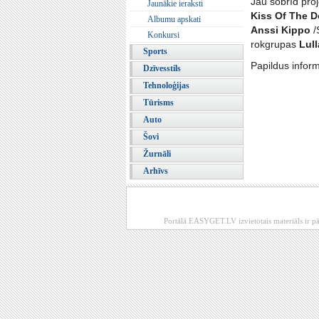
Jau šobrīd proj
Jaunākie ieraksti
Kiss Of The D
Albumu apskati
Anssi Kippo
/
Konkursi
rokgrupas
Lul
Sports
Papildus inform
Dzīvesstils
Tehnoloģijas
Tūrisms
Auto
Šovi
Žurnāli
Arhīvs
Portālā EASYGET.LV izvietotais materiāls ir pā