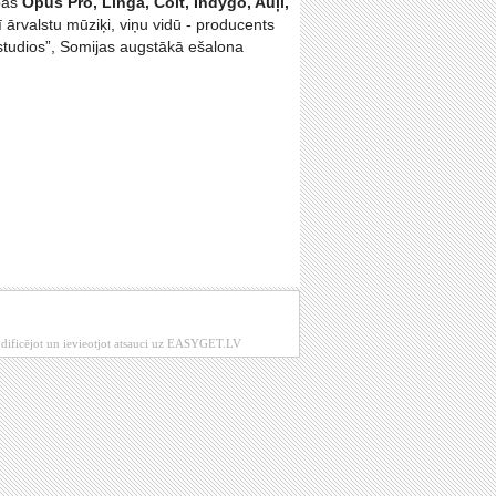
pas
Opus Pro, Linga, Colt, Indygo, Auļi,
 ārvalstu mūziķi, viņu vidū - producents
a-studios”, Somijas augstākā ešalona
modificējot un ievieotjot atsauci uz EASYGET.LV