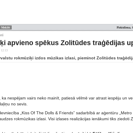
Piektdiena, 
nti
i apvieno spēkus Zolitūdes traģēdijas u
 12:13
valstu rokmūziķi izdos mūzikas izlasi, pieminot Zolitūdes traģēdi
t, ka nespējam vairs neko mainīt, patiesā vēlmē var atrast iespēju un veid
daļiņu no sevis.
evniecība „Kiss Of The Dolls & Friends” sadarbībā ar aģentūru „Metro 
audzes rokmūzikas izlasi. Visi izlases realizācijas ienākumi tiks ziedoti 