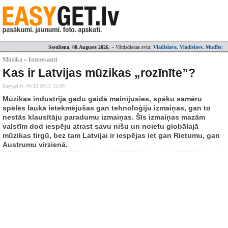
Sestdiena, 08.Augusts 2026.
» Vārdadienas svin:
Vladislava, Vladislavs, Mudīte
;
Mūzika » Interesanti
Kas ir Latvijas mūzikas „rozīnīte”?
Easyget.lv,
04.12.2013. 12:00
Mūzikas industrija gadu gaidā mainījusies, spēku samēru
spēlēs laukā ietekmējušas gan tehnoloģiju izmaiņas, gan to
nestās klausītāju paradumu izmaiņas. Šīs izmaiņas mazām
valstīm dod iespēju atrast savu nišu un noietu globālajā
mūzikas tirgū, bez tam Latvijai ir iespējas iet gan Rietumu, gan
Austrumu virzienā.