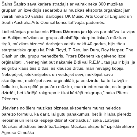
Šains Šapiro savā karjerā strādājis ar vairāk nekā 300 mūzikas
grupām un izveidojis sadarbību ar mūzikas eksporta organizācijām
vairāk nekā 30 valstīs, darbojies UK Music, Arts Council England un
South Australia Arts Council konsultatīvajās padomēs.
Lielbritānijas producents
Pīters Dženers
jau kļuvis par aktīvu Latvijas
un Baltijas mūzikas un grupu atbalstītāju starptautiskajā mūzikas
tirgū, mūzikas biznesā darbojas vairāk nekā 40 gadus, bijis tādu
starptautisku grupu kā Pink Floyd, T Rex, Ian Dury, Roy Harper, The
Clash un citu grupu menedžeris. Pīters Dženers kā galveno izceļ
orģinalitāti. „Nemēģiniet būt nākamie Bītli vai R.E.M., tas jau ir bijis, ja
es gribu klausīties Bītlus, es klausos Bītlus, man nevajag kopiju.
Nekopējiet, ietekmējieties un veidojiet sevi, meklējiet savu
skanējumu, meklējiet savu orģinalitāti, ja es dzirdu, ka te Latvijā ir
čellu trio, kas spēlē populāro mūziku, man ir interesanto, es to gribu
dzirdēt, bet kārtējā rokgrupa ir tikai kārtējā rokgrupa,” saka Pīters
Dženers.
„Neviens no šiem mūzikas biznesa ekspertiem mums neiedos
pareizo formulu, kā darīt, lai gūtu panākumus, bet šī ir laba pieredz
ierosmei un lieliska iespēja dibināt kontraktus,” saka „Latvijas
Mūzikas attīstības biedrība/Latvijas Mūzikas eksports” izpilddirektore
Agnese Cimuška.