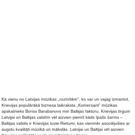
Kā vienu no Latvijas mūzikas „rozīnītēm”, ko var un vajag izmantot,
Krievijas populārākā biznesa laikraksta „Komersant” mūzikas
apskatnieks Boriss Barabanovs min Baltijas faktoru. Krievijas tirgum
Latvijai un Baltijas valstīm vēl aizvien piemīt kāds īpašs šarms –
Baltijas valstis ir Krievijas tuvie Rietumi, kas vienmēr asociējušies ar
augstu kvalitāti mūzikā un mākslās. Latvijai un Baltijai vēl aizvien