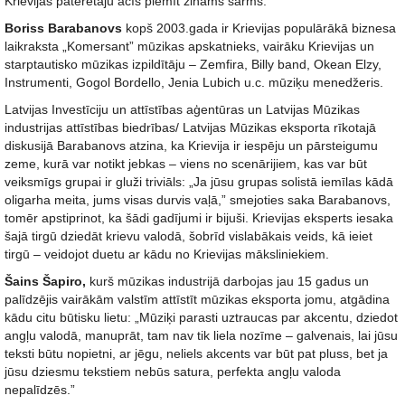
Krievijas patērētāju acīs piemīt zināms šarms.
Boriss Barabanovs
kopš 2003.gada ir Krievijas populārākā biznesa
laikraksta „Komersant” mūzikas apskatnieks, vairāku Krievijas un
starptautisko mūzikas izpildītāju – Zemfira, Billy band, Okean Elzy,
Instrumenti, Gogol Bordello, Jenia Lubich u.c. mūziķu menedžeris.
Latvijas Investīciju un attīstības aģentūras un Latvijas Mūzikas
industrijas attīstības biedrības/ Latvijas Mūzikas eksporta rīkotajā
diskusijā Barabanovs atzina, ka Krievija ir iespēju un pārsteigumu
zeme, kurā var notikt jebkas – viens no scenārijiem, kas var būt
veiksmīgs grupai ir gluži triviāls: „Ja jūsu grupas solistā iemīlas kādā
oligarha meita, jums visas durvis vaļā,” smejoties saka Barabanovs,
tomēr apstiprinot, ka šādi gadījumi ir bijuši. Krievijas eksperts iesaka
šajā tirgū dziedāt krievu valodā, šobrīd vislabākais veids, kā ieiet
tirgū – veidojot duetu ar kādu no Krievijas māksliniekiem.
Šains Šapiro,
kurš mūzikas industrijā darbojas jau 15 gadus un
palīdzējis vairākām valstīm attīstīt mūzikas eksporta jomu, atgādina
kādu citu būtisku lietu: „Mūziķi parasti uztraucas par akcentu, dziedot
angļu valodā, manuprāt, tam nav tik liela nozīme – galvenais, lai jūsu
teksti būtu nopietni, ar jēgu, neliels akcents var būt pat pluss, bet ja
jūsu dziesmu tekstiem nebūs satura, perfekta angļu valoda
nepalīdzēs.”