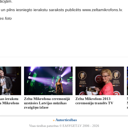
ācijām.
 un pilns iesniegto ierakstu saraksts publicēts www.zeltamikrofons.lv.
es foto
as ierakstu
Zelta Mikrofona ceremonijā
Zelta Mikrofons 2013
ta Mikrofons
uzstāsies Latvijas mūzikas
ceremoniju translēs TV
zvaigžņu izlase
»
Autortiesības
Visas tiesības paturētas © EASYGET.LV 2006 - 2026