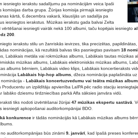
n iesniegto ierakstu sadalījumu pa nominācijām veica īpaši
as komisijas darba grupa. Žūrijas komisija pirmajā iesniegto
anas kārtā, 6.decembra vakarā, klausījās un sadalīja pa
us iesniegtos ierakstus. Mūzikas ierakstu gada balvai Zelta
vērtēšanai iesniegti vairāk nekā 100 albumi, taču kopējais iesniegto
al
edz 200
.
iegto ierakstu stilu un žanriskās ievirzes, tika precizētas, papildinātas
ādas nominācijas, kā rezultātā balvas tiks pasniegtas pavisam
18 nomi
s, Labākais metāla vai rokmūzikas albums, Labākais tautas mūzikas 
miskās mūzikas albums, Labākais elektroniskās mūzikas albums, Labā
as albums bērniem, Labākais video klips, Labākais koncertieraksts vi
ominācija
Labākais hip-hop albums
, džeza nominācija paplašināta u
a nominācija -
Labākais koncertuzvedumu vai teātra mūzikas album
 Producentu un izpildītāju apvienība LaIPA pēc radio staciju iesniegtaj
r labāko dziesmu tirdzniecības parkā Alfa sāksies janvāra vidū.
ieraksti tiks nodoti izvērtēšanai žūrijai
47 mūzikas ekspertu sastāvā
. 
iks iesniegti apkopošanai auditorkompānijai BDO.
ākā konkurence
ir tādās nominācijās kā Labākais mūzikas albums bēr
albums.
ti no auditorkompānijas būs zināmi
9. janvārī
, kad īpašā preses konferen