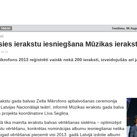
Sestdiena, 08.Augu
nti
ies ierakstu iesniegšana Mūzikas ierakst
 16:35
ikrofons 2013 reģistrēti vairāk nekā 200 ieraksti, izveidojušās arī
rakstu gada balvas Zelta Mikrofons apbalvošanas ceremonija
 Latvijas Nacionālajā teātrī, informē Mūzikas ierakstu gada balva
 projekta koordinatore Līva Segliņa.
ā tika mainīta ierakstu balvas vērtēšanas sistēma – optimizējot
kstu vērtēšanu, konkrētas nominācijas albumu iesniegšanai netika
šogad vērtēšanai pieņemti visi 2013. gadā Latvijā izdotie albumi