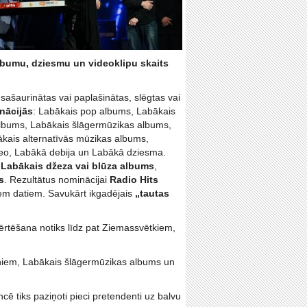
bumu, dziesmu un videoklipu skaits
, sašaurinātas vai paplašinātas, slēgtas vai
nācijās
: Labākais pop albums, Labākais
albums, Labākais šlāgermūzikas albums,
kais alternatīvās mūzikas albums,
deo, Labākā debija un Labākā dziesma.
z
Labākais džeza vai blūza albums
,
s
. Rezultātus nominācijai
Radio Hits
iem datiem. Savukārt ikgadējais
„tautas
Vērtēšana notiks līdz pat Ziemassvētkiem,
niem, Labākais šlāgermūzikas albums un
cē tiks paziņoti pieci pretendenti uz balvu