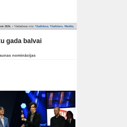
sts 2026.
» Vārdadienas svin:
Vladislava, Vladislavs, Mudīte
;
u gada balvai
 jaunas nominācijas