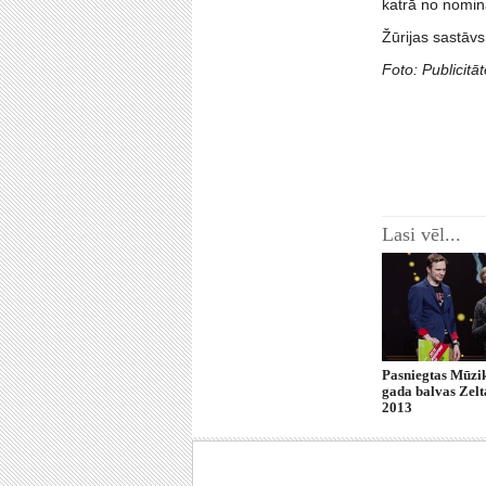
katrā no nomin
Žūrijas sastāvs
Foto: Publicitāt
Lasi vēl...
Pasniegtas Mūzik
gada balvas Zel
2013