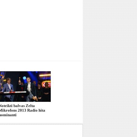
Noteikti balvas Zelta
Mikrofons 2013 Radio hita
nominanti