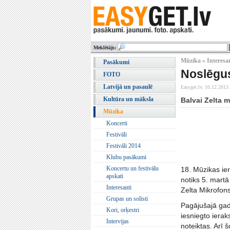
Meklētājs:
Mūzika » Interesa
Pasākumi
Noslēgus
FOTO
Latvijā un pasaulē
Easyget.lv,
10.12.2013.
Kultūra un māksla
Balvai Zelta m
Mūzika
Koncerti
Festivāli
Festivāli 2014
Klubu pasākumi
Koncertu un festivālu
18. Mūzikas ie
apskati
notiks 5. martā
Interesanti
Zelta Mikrofons
Grupas un solisti
Pagājušajā gad
Kori, orķestri
iesniegto iera
Intervijas
noteiktas. Arī 