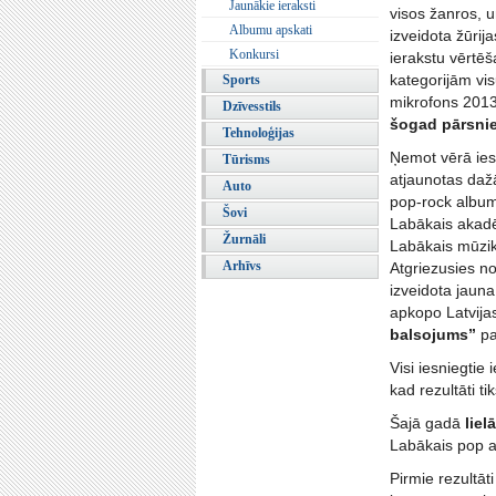
Jaunākie ieraksti
visos žanros, u
Albumu apskati
izveidota žūrij
Konkursi
ierakstu vērtēš
kategorijām vis
Sports
mikrofons 2013 
Dzīvesstils
šogad pārsni
Tehnoloģijas
Ņemot vērā iesn
Tūrisms
atjaunotas daž
Auto
pop-rock album
Šovi
Labākais akadē
Žurnāli
Labākais mūzik
Arhīvs
Atgriezusies n
izveidota jaun
apkopo Latvijas
balsojums”
pa
Visi iesniegtie 
kad rezultāti t
Šajā gadā
liel
Labākais pop 
Pirmie rezultā