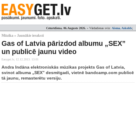
Ceturtdiena, 06.Augusts 2026.
» Vārdadienas svin:
Aisma, Askolds
;
Mūzika » Jaunākie ieraksti
Gas of Latvia pārizdod albumu „SEX”
un publicē jaunu video
Easyget.lv,
12.12.2013. 13:01
Andra Indāna elektroniskās mūzikas projekts Gas of Latvia,
svinot albuma „SEX” desmitgadi, vietnē bandcamp.com publicē
tā jaunu, remasterētu versiju.