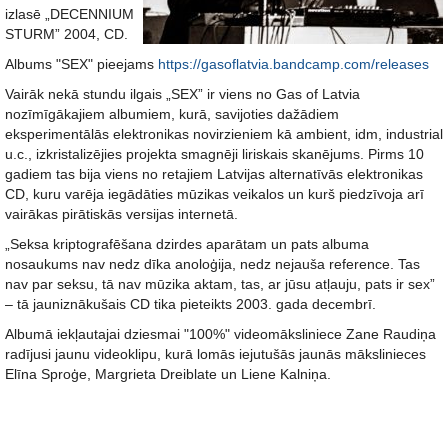
izlasē „DECENNIUM
STURM” 2004, CD.
Albums "SEX" pieejams
https://gasoflatvia.bandcamp.com/releases
Vairāk nekā stundu ilgais „SEX” ir viens no Gas of Latvia
nozīmīgākajiem albumiem, kurā, savijoties dažādiem
eksperimentālās elektronikas novirzieniem kā ambient, idm, industrial
u.c., izkristalizējies projekta smagnēji liriskais skanējums. Pirms 10
gadiem tas bija viens no retajiem Latvijas alternatīvās elektronikas
CD, kuru varēja iegādāties mūzikas veikalos un kurš piedzīvoja arī
vairākas pirātiskās versijas internetā.
„Seksa kriptografēšana dzirdes aparātam un pats albuma
nosaukums nav nedz dīka anoloģija, nedz nejauša reference. Tas
nav par seksu, tā nav mūzika aktam, tas, ar jūsu atļauju, pats ir sex”
– tā jauniznākušais CD tika pieteikts 2003. gada decembrī.
Albumā iekļautajai dziesmai "100%" videomāksliniece Zane Raudiņa
radījusi jaunu videoklipu, kurā lomās iejutušās jaunās mākslinieces
Elīna Sproģe, Margrieta Dreiblate un Liene Kalniņa.