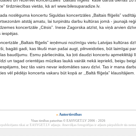
ādāties un rezervēt koncertzāles “Baltais flīģelis” kasē darba dienās 1
ze” tirdzniecības vietās, kā arī www.bilesuparadize.lv.
ada noslēguma koncertu Siguldas koncertzāles „Baltais flīģelis” vadītā
rtsezonām atstāj amatu, lai turpinātu darbu kultūras jomā - jaunajā re
dzemes koncertzāle „Cēsis”. Inese Zagorska atzīst, ka viņā arvien dzīvo
 iespējas.
certzāle „Baltais flīģelis” ieņēmusi nozīmīgu vietu Latvijas kultūras dzīvē
joši, bagāti gadi, kas likuši man pašai augt, pilnveidoties, būt laimīgai 
las baudījumu. Esmu pārliecināta, ka ļoti daudzi koncertu apmeklētāji 
 līdzi un tagad orientējas mūzikas laukā vairāk nekā iepriekš, beigu beig
iespējams, bez tās vairs nevar iedomāties savu dzīvi. Tas ir mana darb
ies vēl pēdējo koncerta vakaru būt kopā ar ,,Baltā flīģeļa” klausītājiem.
»
Autortiesības
Visas tiesības paturētas © EASYGET.LV 2006 - 2026
rpublicējams tikai ar EASYGET.LV atļauju. Atsevišķas fotogrāfijas ir atļauts pārpublicēt tās ne