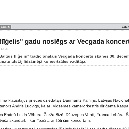
Cetur
 flīģelis" gadu noslēgs ar Vecgada koncer
 12:58
Baltais flīģelis” tradicionālais Vecgada koncerts skanēs 30. decem
atu atstāj līdzšinējā koncertzāles vadītāja.
mā klausītājus priecēs dziedātājs Daumants Kalniņš, Latvijas Nacionālā
tenors Andris Ludvigs, kā arī Vidzemes kamerorķestris diriģenta Kas
s Endrjū Loida Vēbera, Žorža Bizē, Džuzepes Verdi, Franca Lehāra, Š
viča skaņdarbi, kuri īpaši aranžēti šim koncertam.