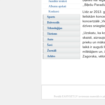
Biļetes var ieg
Jaunākie ieraksti
,,Biļešu Paradī
Albumu apskati
Konkursi
Līdz ar 2013. g
lieliskām konce
Sports
koncertzālē „Vi
Dzīvesstils
dzīves sniegtās
Tehnoloģijas
„Uzskatu, ka kon
Tūrisms
skaisti, aizrau
Auto
prieku un māks
Šovi
laikā ir auguši
Žurnāli
mīlētājiem un, 
Zagorska, vēlot
Arhīvs
Portālā EASYGET.LV izvietotais materiāls ir pā