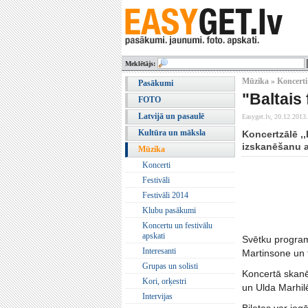
Meklētājs:
Mūzika » Koncerti
Pasākumi
"Baltais
FOTO
Latvijā un pasaulē
Easyget.lv,
20.12.2013.
Kultūra un māksla
Koncertzālē ,,
izskanēšanu am
Mūzika
Koncerti
Festivāli
Festivāli 2014
Klubu pasākumi
Koncertu un festivālu
apskati
Svētku program
Interesanti
Martinsone un 
Grupas un solisti
Koncertā skanē
Kori, orķestri
un Ulda Marhilē
Intervijas