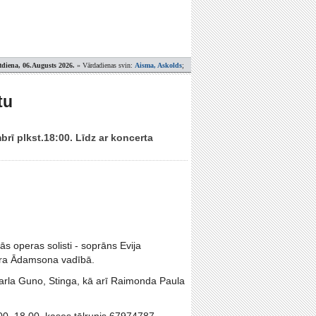
tdiena, 06.Augusts 2026.
» Vārdadienas svin:
Aisma, Askolds
;
tu
brī plkst.18:00. Līdz ar koncerta
s operas solisti - soprāns Evija
para Ādamsona vadībā.
arla Guno, Stinga, kā arī Raimonda Paula