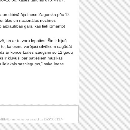
0.00–18.00, kases tālrunis 67974787,
ja un dibinātāja Inese Zagorska pēc 12
ģionālas un nacionālas nozīmes
 aizrautības gars, kas liek izmantot
, un ar to varu lepoties. Šie ir bijuši
par to, ka esmu varējusi cilvēkiem sagādāt
līdz ar koncertzāles izaugsmi šo 12 gadu
ās ir kļuvuši par patiesiem mūzikas
a lielākais sasniegums,” saka Inese
modificējot un ievieotjot atsauci uz EASYGET.LV