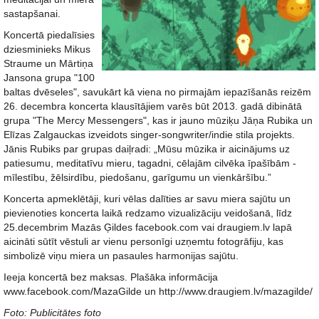
sastapšanai.
Koncertā piedalīsies
dziesminieks Mikus
Straume un Mārtiņa
Jansona grupa "100
baltas dvēseles", savukārt kā viena no pirmajām iepazīšanās reizēm
26. decembra koncerta klausītājiem varēs būt 2013. gadā dibinātā
grupa "The Mercy Messengers", kas ir jauno mūziķu Jāņa Rubika un
Elīzas Zalgauckas izveidots singer-songwriter/indie stila projekts.
Jānis Rubiks par grupas daiļradi: „Mūsu mūzika ir aicinājums uz
patiesumu, meditatīvu mieru, tagadni, cēlajām cilvēka īpašībām -
mīlestību, žēlsirdību, piedošanu, garīgumu un vienkāršību.”
Koncerta apmeklētāji, kuri vēlas dalīties ar savu miera sajūtu un
pievienoties koncerta laikā redzamo vizualizāciju veidošanā, līdz
25.decembrim Mazās Ģildes facebook.com vai draugiem.lv lapā
aicināti sūtīt vēstuli ar vienu personīgi uzņemtu fotogrāfiju, kas
simbolizē viņu miera un pasaules harmonijas sajūtu.
Ieeja koncertā bez maksas. Plašāka informācija
www.facebook.com/MazaGilde un http://www.draugiem.lv/mazagilde/
Foto: Publicitātes foto