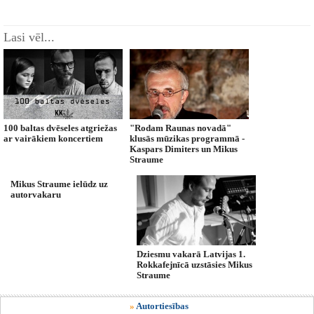
Lasi vēl...
100 baltas dvēseles atgriežas
"Rodam Raunas novadā"
ar vairākiem koncertiem
klusās mūzikas programmā -
Kaspars Dimiters un Mikus
Straume
Mikus Straume ielūdz uz
autorvakaru
Dziesmu vakarā Latvijas 1.
Rokkafejnīcā uzstāsies Mikus
Straume
»
Autortiesības