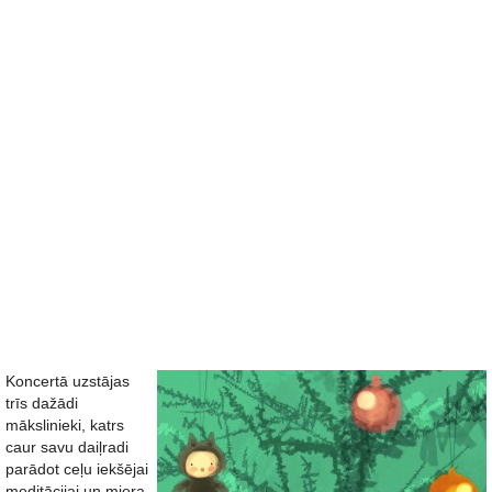
Koncertā uzstājas
trīs dažādi
mākslinieki, katrs
caur savu daiļradi
parādot ceļu iekšējai
meditācijai un miera