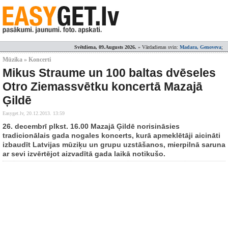
Svētdiena, 09.Augusts 2026.
» Vārdadienas svin:
Madara, Genoveva
;
Mūzika » Koncerti
Mikus Straume un 100 baltas dvēseles
Otro Ziemassvētku koncertā Mazajā
Ģildē
Easyget.lv,
20.12.2013. 13:59
26. decembrī plkst. 16.00 Mazajā Ģildē norisināsies
tradicionālais gada nogales koncerts, kurā apmeklētāji aicināti
izbaudīt Latvijas mūziķu un grupu uzstāšanos, mierpilnā saruna
ar sevi izvērtējot aizvadītā gada laikā notikušo.