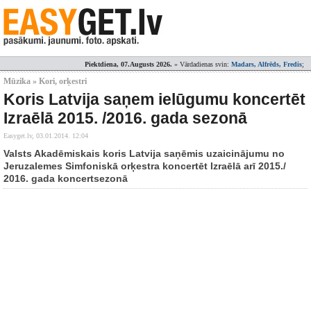
Piektdiena, 07.Augusts 2026.
» Vārdadienas svin:
Madars, Alfrēds, Fredis
;
Mūzika » Kori, orķestri
Koris Latvija saņem ielūgumu koncertēt
Izraēlā 2015. /2016. gada sezonā
Easyget.lv,
03.01.2014. 12:04
Valsts Akadēmiskais koris Latvija saņēmis uzaicinājumu no
Jeruzalemes Simfoniskā orķestra koncertēt Izraēlā arī 2015./
2016. gada koncertsezonā