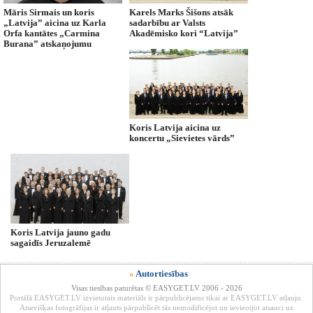
Māris Sirmais un koris
Karels Marks Šišons atsāk
„Latvija” aicina uz Karla
sadarbību ar Valsts
Orfa kantātes „Carmina
Akadēmisko kori “Latvija”
Burana” atskaņojumu
Koris Latvija aicina uz
koncertu „Sievietes vārds”
Koris Latvija jauno gadu
sagaidīs Jeruzalemē
»
Autortiesības
Visas tiesības paturētas © EASYGET.LV 2006 - 2026
Portālā EASYGET.LV izvietotais materiāls ir pārpublicējams tikai ar EASYGET.LV atļauju.
Atsevišķas fotogrāfijas ir atļauts pārpublicēt tās nemodificējot un ievieotjot atsauci uz