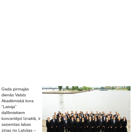
Gada pirmajās
dienās Valsts
Akadēmiskā kora
“Latvija”
dalībniekiem
koncertējot Izraēlā, ir
saņemtas labas
ziņas no Latvijas –