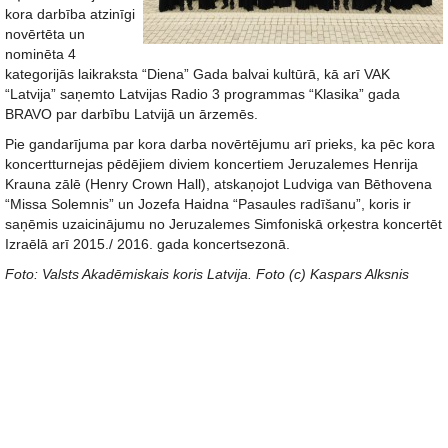
kora darbība atzinīgi
novērtēta un
nominēta 4
kategorijās laikraksta “Diena” Gada balvai kultūrā, kā arī VAK
“Latvija” saņemto Latvijas Radio 3 programmas “Klasika” gada
BRAVO par darbību Latvijā un ārzemēs.
Pie gandarījuma par kora darba novērtējumu arī prieks, ka pēc kora
koncertturnejas pēdējiem diviem koncertiem Jeruzalemes Henrija
Krauna zālē (Henry Crown Hall), atskaņojot Ludviga van Bēthovena
“Missa Solemnis” un Jozefa Haidna “Pasaules radīšanu”, koris ir
saņēmis uzaicinājumu no Jeruzalemes Simfoniskā orķestra koncertēt
Izraēlā arī 2015./ 2016. gada koncertsezonā.
Foto: Valsts Akadēmiskais koris Latvija. Foto (c) Kaspars Alksnis