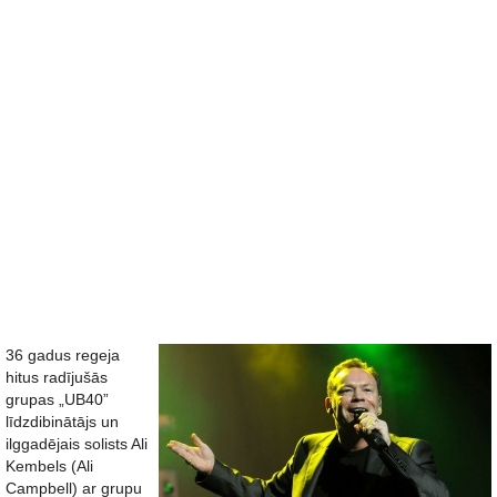
36 gadus regeja
hitus radījušās
grupas „UB40”
līdzdibinātājs un
ilggadējais solists Ali
Kembels (
Ali
Campbell)
ar grupu