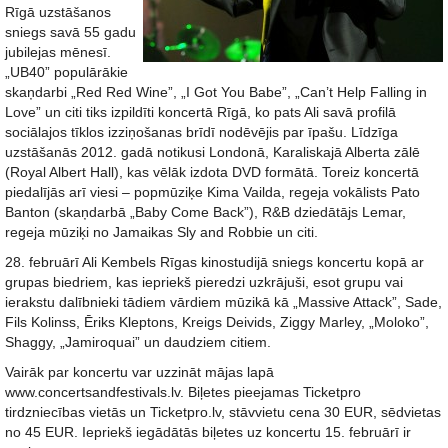
Rīgā uzstāšanos
sniegs savā 55 gadu
jubilejas mēnesī.
„UB40” populārākie
skaņdarbi „Red Red Wine”, „I Got You Babe”, „Can’t Help Falling in
Love” un citi tiks izpildīti koncertā Rīgā, ko pats Ali savā profilā
sociālajos tīklos izziņošanas brīdī nodēvējis par īpašu. Līdzīga
uzstāšanās 2012. gadā notikusi Londonā, Karaliskajā Alberta zālē
(Royal Albert Hall), kas vēlāk izdota DVD formātā. Toreiz koncertā
piedalījās arī viesi – popmūziķe Kima Vailda, regeja vokālists Pato
Banton (skaņdarbā „Baby Come Back”), R&B dziedātājs Lemar,
regeja mūziķi no Jamaikas Sly and Robbie un citi.
28. februārī Ali Kembels Rīgas kinostudijā sniegs koncertu kopā ar
grupas biedriem, kas iepriekš pieredzi uzkrājuši, esot grupu vai
ierakstu dalībnieki tādiem vārdiem mūzikā kā „Massive Attack”, Sade,
Fils Kolinss, Ēriks Kleptons, Kreigs Deivids, Ziggy Marley, „Moloko”,
Shaggy, „Jamiroquai” un daudziem citiem.
Vairāk par koncertu var uzzināt mājas lapā
www.concertsandfestivals.lv. Biļetes pieejamas Ticketpro
tirdzniecības vietās un Ticketpro.lv, stāvvietu cena 30 EUR, sēdvietas
no 45 EUR. Iepriekš iegādātās biļetes uz koncertu 15. februārī ir