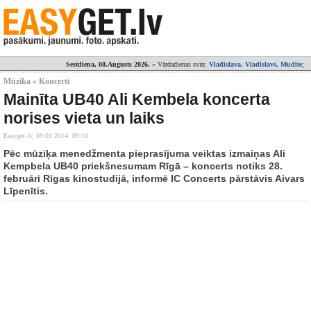
Sestdiena, 08.Augusts 2026.
» Vārdadienas svin:
Vladislava, Vladislavs, Mudīte
;
Mūzika » Koncerti
Mainīta UB40 Ali Kembela koncerta
norises vieta un laiks
Easyget.lv,
09.01.2014. 09:10
Pēc mūziķa menedžmenta pieprasījuma veiktas izmaiņas Ali
Kempbela UB40 priekšnesumam Rīgā – koncerts notiks 28.
februārī Rīgas kinostudijā, informē IC Concerts pārstāvis Aivars
Līpenītis.