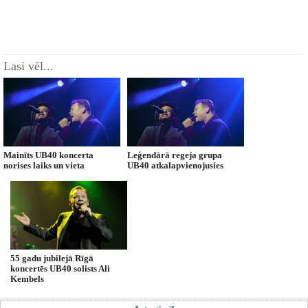
Lasi vēl...
Mainīts UB40 koncerta
Leģendārā regeja grupa
norises laiks un vieta
UB40 atkalapvienojusies
55 gadu jubilejā Rīgā
koncertēs UB40 solists Ali
Kembels