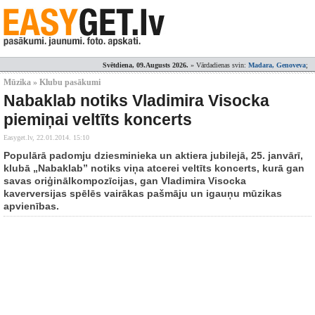
Svētdiena, 09.Augusts 2026.
» Vārdadienas svin:
Madara, Genoveva
;
Mūzika » Klubu pasākumi
Nabaklab notiks Vladimira Visocka
piemiņai veltīts koncerts
Easyget.lv,
22.01.2014. 15:10
Populārā padomju dziesminieka un aktiera jubilejā, 25. janvārī,
klubā „Nabaklab” notiks viņa atcerei veltīts koncerts, kurā gan
savas oriģinālkompozīcijas, gan Vladimira Visocka
kaverversijas spēlēs vairākas pašmāju un igauņu mūzikas
apvienības.