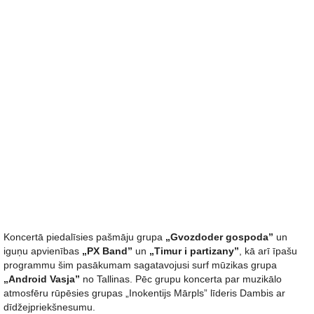
Koncertā piedalīsies pašmāju grupa
„Gvozdoder gospoda”
un
iguņu apvienības
„PX Band”
un
„Timur i partizany”
, kā arī īpašu
programmu šim pasākumam sagatavojusi surf mūzikas grupa
„Android Vasja”
no Tallinas. Pēc grupu koncerta par muzikālo
atmosfēru rūpēsies grupas „Inokentijs Mārpls” līderis Dambis ar
dīdžejpriekšnesumu.