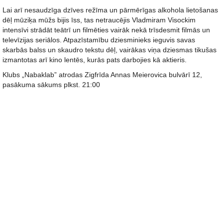
Lai arī nesaudzīga dzīves režīma un pārmērīgas alkohola lietošanas
dēļ mūziķa mūžs bijis īss, tas netraucējis Vladmiram Visockim
intensīvi strādāt teātrī un filmēties vairāk nekā trīsdesmit filmās un
televīzijas seriālos. Atpazīstamību dziesminieks ieguvis savas
skarbās balss un skaudro tekstu dēļ, vairākas viņa dziesmas tikušas
izmantotas arī kino lentēs, kurās pats darbojies kā aktieris.
Klubs „Nabaklab” atrodas Zigfrīda Annas Meierovica bulvārī 12,
pasākuma sākums plkst. 21:00