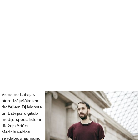
Viens no Latvijas
pieredzējušākajiem
dīdžejiem Dj Monsta
un Latvijas digitālo
mediju speciālists un
dīdžejs Artūrs
Mednis veidos
savdabīgu apmaiņu