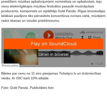
prestižiem mūzikas apbalvojumiem nominētais un apbalvotais, teju
visos ietekmīgākajos mūzikas festivālos pasaulē muzicējušais
producents, komponists un izpildītājs Gold Panda. Rīgas kinostudijas
lielākais paviljons tiks pārveidots koncertšova norises vietā, mūziķiem
radot skaņas un vizuālo priekšnesumu.
Biļetes par cenu no 11 eiro pieejamas Ticketpro.lv un tirdzniecības
vietās. Ar ISIC karti 10% atlaide.
Foto: Gold Panda. Publicitātes foto