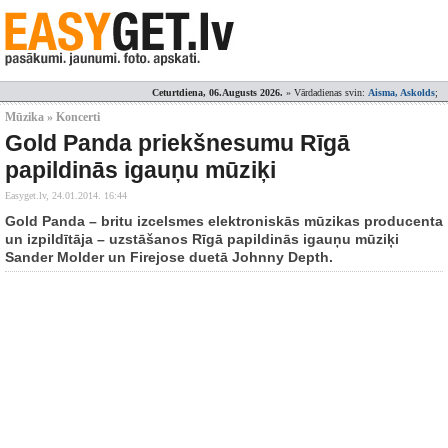
Ceturtdiena, 06.Augusts 2026.
» Vārdadienas svin:
Aisma, Askolds
;
Mūzika » Koncerti
Gold Panda priekšnesumu Rīgā
papildinās igauņu mūziķi
Easyget.lv,
24.01.2014. 16:44
Gold Panda – britu izcelsmes elektroniskās mūzikas producenta
un izpildītāja – uzstāšanos Rīgā papildinās igauņu mūziķi
Sander Molder un Firejose duetā Johnny Depth.