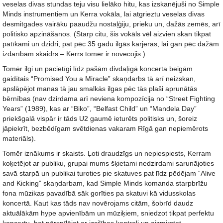
veselas divas stundas teju visu lielāko hitu, kas izskanējuši no Simple
Minds instrumentiem un Kerra vokāla, lai atgrieztu veselas divas
desmitgades vairāku paaudžu nostaļģiju, prieku un, dažās zemēs, arī
politisko apzināšanos. (Starp citu, šis vokāls vēl aizvien skan tikpat
patīkami un dzidri, pat pēc 35 gadu ilgās karjeras, lai gan pēc dažām
izdarībām skaidrs – Kerrs tomēr ir novecojis.)
Tomēr ilgi un pacietīgi līdz pašām divdaļīgā koncerta beigām
gaidītais “Promised You a Miracle” skaņdarbs tā arī neizskan,
apslāpējot manas tā jau smalkās ilgas pēc tās plaši aprunātās
bērnības (nav dzirdama arī neviena kompozīcija no “Street Fighting
Years” (1989), kas ar “Biko”, “Belfast Child” un “Mandela Day”
priekšgalā vispār ir tāds U2 gaumē ieturēts politisks un, šoreiz
jāpiekrīt, bezbēdīgam svētdienas vakaram Rīgā gan nepiemērots
materiāls).
Tomēr iznākums ir skaists. Ļoti draudzīgs un nepiespiests, Kerram
koķetējot ar publiku, grupai mums šķietami nedzirdami sarunājoties
savā starpā un publikai turoties pie skatuves pat līdz pēdējam “Alive
and Kicking” skaņdarbam, kad Simple Minds komanda starpbrīžu
fona mūzikas pavadībā sāk gorīties pa skatuvi kā vidusskolas
koncertā. Kaut kas tāds nav novērojams citām, šobrīd daudz
aktuālākām hype apvienībām un mūziķiem, sniedzot tikpat perfektu