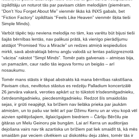
izpildītāju un noturot tās par pavisam citām melodijām (piemēram,
“Don't You Forget About Me” vienmēr likās kā INXS gabals, bet
“Fiction Factory” izpildītais “Feels Like Heaven” vienmēr šķita tieši
Simple Minds).
Varbūt tāpēc teju neviena melodija no tām, kas varētu būt bijusi tieši
šajās bērnības lentās, nav palikusi prātā, kā vienīgo pierādījumu
atstājot “Promised You a Miracle” un redzes atmiņā iespiedušos
mirkli, savā abstraktajā bērnu angļu valodā uz lentas pašizgreznotā
“vāciņa” rakstot “Simpl Minds”. Tomēr pats galvenais – atmiņas bija,
un pamazām, caur radio tās ieguva formu un beigās – arī
nosaukumu.
Tomēr mans stāsts ir tikpat abstrakts kā mana bērnības rakstīšana.
Pavisam citus, neviltotus stāstus es redzēju Palladium koncertzālē
26.janvāra vakarā, veroties apkārt uz to tūkstoti trīsdesmitgadnieku,
četrdesmitgadnieku, piecdesmitgadnieku. Redzot šīs smaidošās
sejas, ir grūti neapjēgt, ka brīžiem nav lielāka prieka par jaukām
atmiņām, un to pašu var teikt arī par Džimu Kerru un ar viņu kopā vēl
aizvien spēlējošajiem, ilglaicīgajiem biedriem – Čārliju Bērčilu pie
ģitāras un Melu Geinoru pie bungām. Lai arī Kerra un auditorijas
dejošana vairs nav tik azartiska un brīžiem pat liek smaidīt tā, kā mēs
smaidām par veciem cilvēkiem uz diskotēku deju zāles, tomēr tās ir