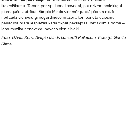
koncertu, bet pārspīlējot ar izcilības kontroli un aizmirstot
ikdienišķumu. Tomēr, par spīti tādai savādai, pat reizēm smieklīgai
pieaugušo jautrībai, Simple Minds vienmēr pacilājošo un reizē
nedaudz vienveidīgi nogurdinošo mažorā komponēto dziesmu
pavadībā prātā iespiežas kāda tikpat pacilājoša, bet skumja doma –
laba mūzika nenoveco, noveco vien cilvēki.
Foto: Džims Kerrs Simple Minds koncertā Palladium. Foto (c) Gunita
Kļava