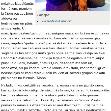
mūzikas klausīšanās
formātiem, maniem
brāļiem pusaudžiem
Galerijas:
atdeva pa
Simple Minds Palladium
lentiniekam un pāris
simtus lentu. Un
man, īpaši beztiesīgam un neapzinīgam mazajam brālim esot, nekas
cits neatlika, kā vien klausīties to, kam abi brāļi no guvuma gāja
cauri, regulāri “garlaicīgāko” pārrakstot uz kaut kādiem Ace of Bace,
Doctor Alban vai Latviešu mūzikas izlasēm. Tomēr vairākās lentās
saglabājās tas astoņdesmito gadu popa šarms, kas valdīja ne tikai
Padomju Savienībā, caur onkuļa legālām/nelegālām lentām ļaujot
plūst Laid Back, Wham!, Status Quo, dažādām izlasēm un,
visbeidzot, arī pa kādam Simple Minds ierakstam, kas tomēr ilgi vēl
neasociējās ar kādu reālāku tēlu kā vien ar savādu grupas plakātu
pie sienas no žurnāla “Mana”.
Palladium koncertzālē es, iespējams, esmu viens no jaunākajiem,
kas atnākuši brīvprātīgi. Un sākotnēji liekas, ka personīgās muzikālās
bērnības atmiņas tomēr patiesībā ir pakārtotas onkuļa gaumei un
vecākā brāļa žēlsirdībai. Jo vēl ilgi pēc manas un Simple Minds
pirmās tikšanās šīs dziesmas es ar neizskaidrojamu, dziļi bērnībā
iesakņotu patiku izdzirdēju radio ēteros, lai gan uzreiz neatpazīstot