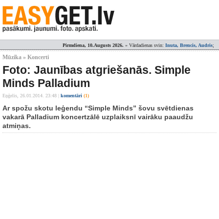
Pirmdiena, 10.Augusts 2026.
» Vārdadienas svin:
Inuta, Brencis, Audris
;
Mūzika » Koncerti
Foto: Jaunības atgriešanās. Simple
Minds Palladium
Eņģelis,
26.01.2014. 23:48
|
komentāri
(1)
Ar spožu skotu leģendu “Simple Minds” šovu svētdienas
vakarā Palladium koncertzālē uzplaiksnī vairāku paaudžu
atmiņas.