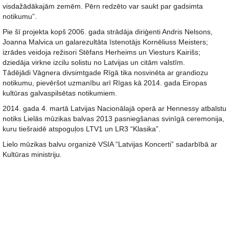
visdažādākajām zemēm. Pērn redzēto var saukt par gadsimta
notikumu”.
Pie šī projekta kopš 2006. gada strādāja diriģenti Andris Nelsons,
Joanna Malvica un galarezultāta īstenotājs Kornēliuss Meisters;
izrādes veidoja režisori Stēfans Herheims un Viesturs Kairišs;
dziedāja virkne izcilu solistu no Latvijas un citām valstīm.
Tādējādi Vāgnera divsimtgade Rīgā tika nosvinēta ar grandiozu
notikumu, pievēršot uzmanību arī Rīgas kā 2014. gada Eiropas
kultūras galvaspilsētas notikumiem.
2014. gada 4. martā Latvijas Nacionālajā operā ar Hennessy atbalstu
notiks Lielās mūzikas balvas 2013 pasniegšanas svinīgā ceremonija,
kuru tiešraidē atspoguļos LTV1 un LR3 “Klasika”.
Lielo mūzikas balvu organizē VSIA “Latvijas Koncerti” sadarbībā ar
Kultūras ministriju.