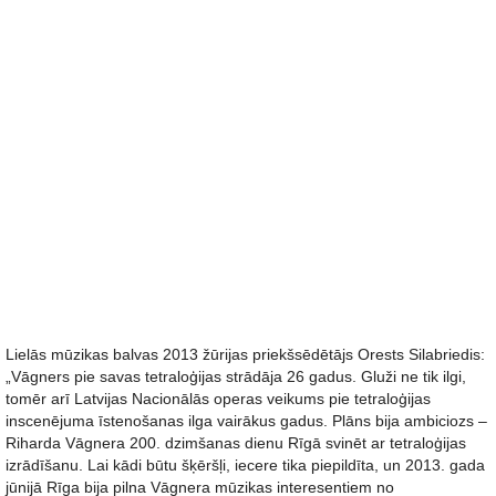
Lielās mūzikas balvas 2013 žūrijas priekšsēdētājs Orests Silabriedis:
„Vāgners pie savas tetraloģijas strādāja 26 gadus. Gluži ne tik ilgi,
tomēr arī Latvijas Nacionālās operas veikums pie tetraloģijas
inscenējuma īstenošanas ilga vairākus gadus. Plāns bija ambiciozs –
Riharda Vāgnera 200. dzimšanas dienu Rīgā svinēt ar tetraloģijas
izrādīšanu. Lai kādi būtu šķēršļi, iecere tika piepildīta, un 2013. gada
jūnijā Rīga bija pilna Vāgnera mūzikas interesentiem no