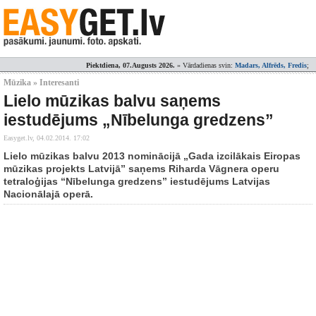
Piektdiena, 07.Augusts 2026.
» Vārdadienas svin:
Madars, Alfrēds, Fredis
;
Mūzika » Interesanti
Lielo mūzikas balvu saņems
iestudējums „Nībelunga gredzens”
Easyget.lv,
04.02.2014. 17:02
Lielo mūzikas balvu 2013 nominācijā „Gada izcilākais Eiropas
mūzikas projekts Latvijā” saņems Riharda Vāgnera operu
tetraloģijas “Nībelunga gredzens” iestudējums Latvijas
Nacionālajā operā.