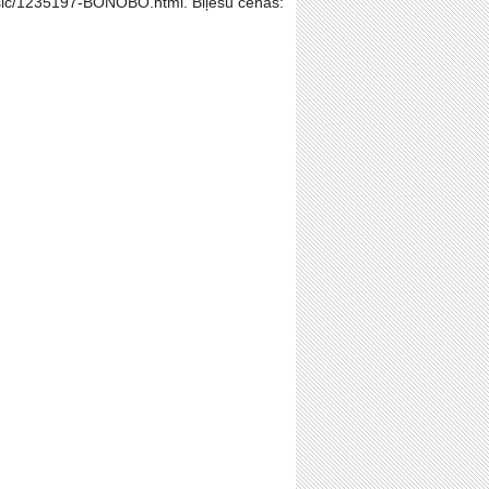
/music/1235197-BONOBO.html. Biļešu cenas: