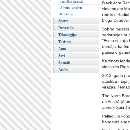
Jaunākie ieraksti
Black Acre Rec
Albumu apskati
slavenajam Mar
Konkursi
remikss Radioh
bloga Dead Air
Sports
Dzīvesstils
Šobrīd mūziķis
sadarbojas ar 
Tehnoloģijas
"Esmu sekojis 
Tūrisms
domāju, ka Simo
Auto
patiesi organis
Šovi
Kā ziņots iepr
Žurnāli
viesosies Rīgā 
Arhīvs
2013. gada pav
attīstībā - ta
virāžas. Temati
The North Bord
un Austrālijā u
apmeklējuši Th
Palladium konce
baudāms augstā