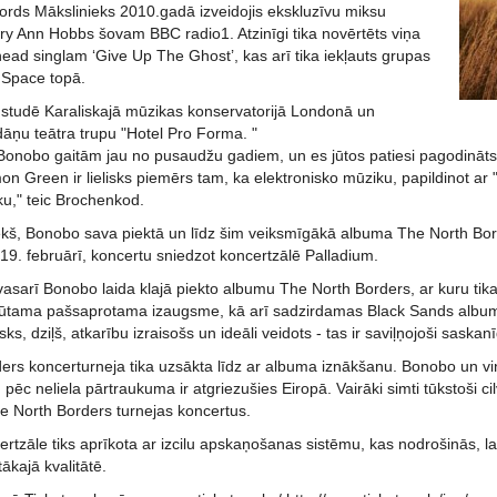
ords Mākslinieks 2010.gadā izveidojis ekskluzīvu miksu
y Ann Hobbs šovam BBC radio1. Atzinīgi tika novērtēts viņa
ead singlam ‘Give Up The Ghost’, kas arī tika iekļauts grupas
 Space topā.
 studē Karaliskajā mūzikas konservatorijā Londonā un
dāņu teātra trupu "Hotel Pro Forma. "
Bonobo gaitām jau no pusaudžu gadiem, un es jūtos patiesi pagodināts,
n Green ir lielisks piemērs tam, ka elektronisko mūziku, papildinot ar 
ku," teic Brochenkod.
iekš, Bonobo sava piektā un līdz šim veiksmīgākā albuma The North Bord
19. februārī, koncertu sniedzot koncertzālē Palladium.
asarī Bonobo laida klajā piekto albumu The North Borders, ar kuru tika
jā jūtama pašsaprotama izaugsme, kā arī sadzirdamas Black Sands albu
sks, dziļš, atkarību izraisošs un ideāli veidots - tas ir saviļņojoši sask
ers koncerturneja tika uzsākta līdz ar albuma iznākšanu. Bonobo un v
n pēc neliela pārtraukuma ir atgriezušies Eiropā. Vairāki simti tūkstoši c
e North Borders turnejas koncertus.
rtzāle tiks aprīkota ar izcilu apskaņošanas sistēmu, kas nodrošinās, l
kajā kvalitātē.