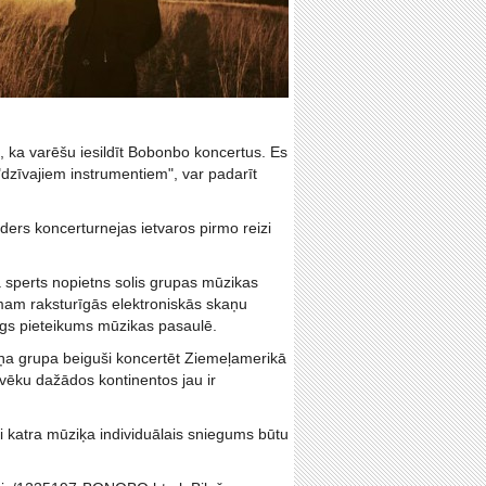
 ka varēšu iesildīt Bobonbo koncertus. Es
"dzīvajiem instrumentiem", var padarīt
ers koncerturnejas ietvaros pirmo reizi
 sperts nopietns solis grupas mūzikas
mam raksturīgās elektroniskās skaņu
anīgs pieteikums mūzikas pasaulē.
iņa grupa beiguši koncertēt Ziemeļamerikā
ilvēku dažādos kontinentos jau ir
ai katra mūziķa individuālais sniegums būtu