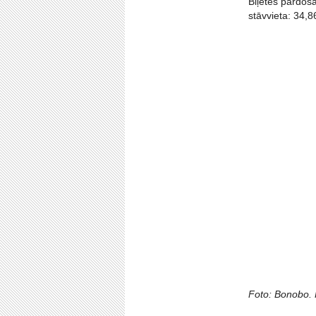
Biļetes pārdoš
stāvvieta: 34,
Foto: Bonobo. P