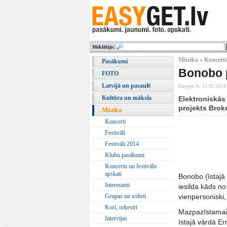
Meklētājs:
Mūzika » Koncerti
Pasākumi
Bonobo p
FOTO
Latvijā un pasaulē
Easyget.lv,
11.02.2014.
Kultūra un māksla
Elektroniskās
projekts Brok
Mūzika
Koncerti
Festivāli
Festivāli 2014
Klubu pasākumi
Koncertu un festivālu
apskati
Bonobo (īstajā 
Interesanti
iesilda kāds no
Grupas un solisti
vienpersoniski
Kori, orķestri
Mazpazīstamais
Intervijas
īstajā vārdā Er