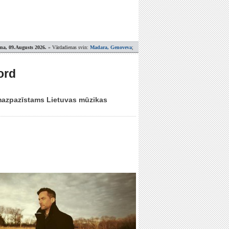
ena, 09.Augusts 2026.
» Vārdadienas svin:
Madara, Genoveva
;
ord
 mazpazīstams Lietuvas mūzikas