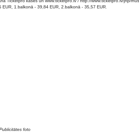
anā Ticketpro kasēs un www.ticketpro.lv / http://www.ticketpro.lv/jnp
86 EUR, 1.balkonā - 39,84 EUR, 2.balkonā - 35,57 EUR.
ublicitātes foto