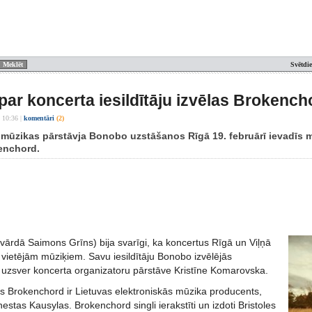
Svētdi
ar koncerta iesildītāju izvēlas Brokench
 10:36
|
komentāri
(2)
 mūzikas pārstāvja Bonobo uzstāšanos Rīgā 19. februārī ievadīs
enchord.
vārdā Saimons Grīns) bija svarīgi, ka koncertus Rīgā un Viļņā
 vietējām mūziķiem. Savu iesildītāju Bonobo izvēlējās
, uzsver koncerta organizatoru pārstāve Kristīne Komarovska.
 Brokenchord ir Lietuvas elektroniskās mūzika producents,
nestas Kausylas. Brokenchord singli ierakstīti un izdoti Bristoles