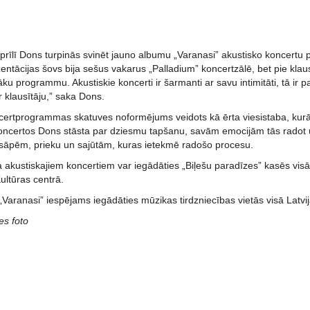
prīlī Dons turpinās svinēt jauno albumu „Varanasi” akustisko koncertu 
entācijas šovs bija sešus vakarus „Palladium” koncertzālē, bet pie kla
āku programmu. Akustiskie koncerti ir šarmanti ar savu intimitāti, tā ir 
 klausītāju,” saka Dons.
certprogrammas skatuves noformējums veidots kā ērta viesistaba, kurā 
certos Dons stāsta par dziesmu tapšanu, savām emocijām tās radot un
sāpēm, prieku un sajūtām, kuras ietekmē radošo procesu.
 akustiskajiem koncertiem var iegādāties „Biļešu paradīzes” kasēs visā
ultūras centrā.
aranasi” iespējams iegādāties mūzikas tirdzniecības vietās visā Latvijā
es foto