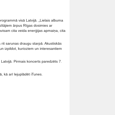
programmā visā Latvijā. „Lielais albuma
usītājiem ārpus Rīgas dosimies ar
pavisam cita veida enerģijas apmaiņa, cita
rit sarunas draugu starpā. Akustiskās
 izpildot, kurioziem un interesantiem
 Latvijā. Pirmais koncerts paredzēts 7.
, kā arī lejuplādēt iTunes.