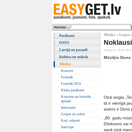
Meklētājs:
Mūzika » Grupas u
Pasākumi
Noklausi
FOTO
Latvijā un pasaulē
Easyget.lv,
24.02.2014.
Kultūra un māksla
Mūziķis Dons 
Mūzika
Koncerti
Festivāli
Festivāli 2014
Klubu pasākumi
Koncertu un festivālu
Otrā singla „T
apskati
tā ir vienīgā 
Interesanti
autors ir Dons
Grupas un solisti
„80. gadu mūzik
Kori, orķestri
Džeksons vai m
Intervijas
savā ziņā mans