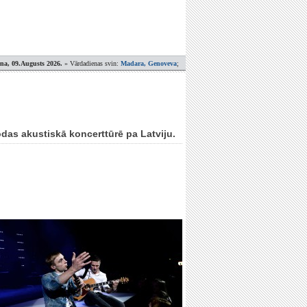
ena, 09.Augusts 2026.
» Vārdadienas svin:
Madara, Genoveva
;
das akustiskā koncerttūrē pa Latviju.