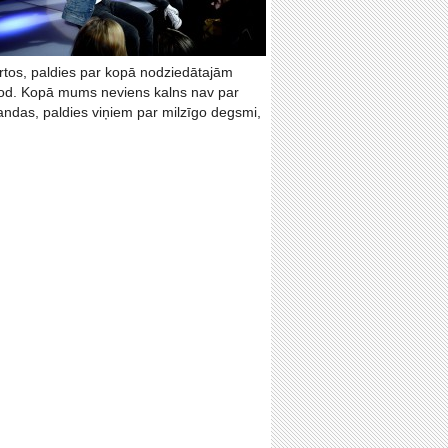
rtos, paldies par kopā nodziedātajām
 dod. Kopā mums neviens kalns nav par
ndas, paldies viņiem par milzīgo degsmi,