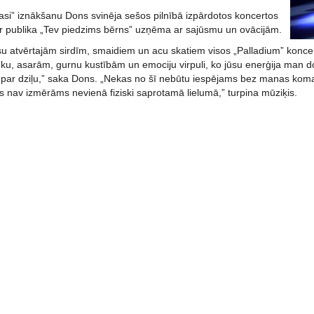
si” iznākšanu Dons svinēja sešos pilnībā izpārdotos koncertos
ur publika „Tev piedzims bērns” uzņēma ar sajūsmu un ovācijām.
ūsu atvērtajām sirdīm, smaidiem un acu skatiem visos „Palladium” konce
ku, asarām, gurnu kustībām un emociju virpuli, ko jūsu enerģija man
a par dziļu,” saka Dons. „Nekas no šī nebūtu iespējams bez manas koma
s nav izmērāms nevienā fiziski saprotamā lielumā,” turpina mūziķis.