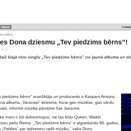
Svētdi
n solisti
es Dona dziesmu „Tev piedzims bērns”!
 09:39
laiž klajā otro singlu „Tev piedzims bērns” no jaunā albuma un do
ev piedzims bērns” aranžētājs un producents ir Kaspars Ansons,
jaunā albuma „Varanasi” dziesma, kurai gan mūzikas, gan vārdu
 pats, informē mūziķa pārstāve Ilze Jansone.
a mani ir ļoti iedvesmojusi, vai tas būtu Queen, Maikls
ūsu pašu Remix. „Tev piedzims bērns” ir atgriešanās 80. gados,
 „Paldies” par iedvesmu radīt mūziku,” saka Dons.