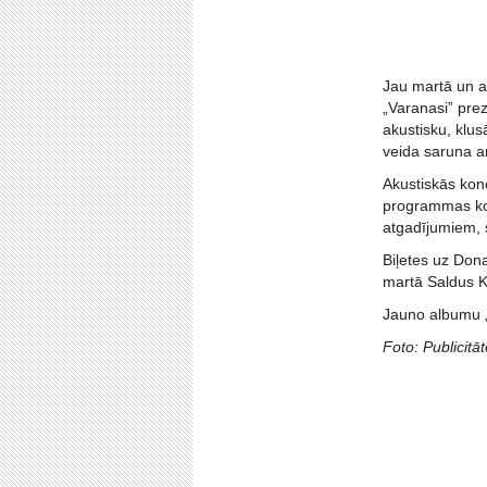
Jau martā un a
„Varanasi” prez
akustisku, klus
veida saruna ar
Akustiskās kon
programmas kon
atgadījumiem, 
Biļetes uz Dona
martā Saldus K
Jauno albumu „V
Foto: Publicitāt