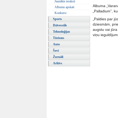
Jaunākie ieraksti
Albuma „Varana
Albumu apskati
„Palladium”, k
Konkursi
„Paldies par j
Sports
dziesmām, prie
Dzīvesstils
augstu vai jūr
Tehnoloģijas
viņu ieguldījum
Tūrisms
Auto
Šovi
Žurnāli
Arhīvs