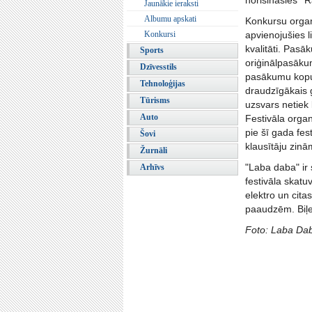
norisināsies ''
Jaunākie ieraksti
Albumu apskati
Konkursu organ
Konkursi
apvienojušies 
kvalitāti. Pas
Sports
oriģinālpasāku
Dzīvesstils
pasākumu kopum
Tehnoloģijas
draudzīgākais ģ
Tūrisms
uzsvars netiek 
Auto
Festivāla organ
pie šī gada fes
Šovi
klausītāju zin
Žurnāli
"Laba daba" ir 
Arhīvs
festivāla skat
elektro un cit
paaudzēm. Biļet
Foto: Laba Dab