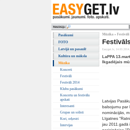
Meklētājs:
Mūzika » Festivāli
Pasākumi
Festivāl
FOTO
Latvijā un pasaulē
Easyget.lv,
14.03.2014.
Kultūra un māksla
LaPPA 13.mart
Ikgadējais mūz
Mūzika
Koncerti
Festivāli
Festivāli 2014
Klubu pasākumi
Koncertu un festivālu
apskati
Latvijas Pasāk
Interesanti
balsojumu par
Grupas un solisti
nominācijās, m
Līgatnes "Ratn
Kori, orķestri
jau 2011.gadā i
Intervijas