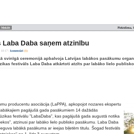
Piektdiena, 
s Laba Daba saņem atzinību
 10:17
|
komentāri
(1)
ā svinīgā ceremonijā apbalvoja Latvijas labākos pasākumu organ
ikas festivāls Laba Daba atkārtoti atzīts par labāko lielo publisk
umu producentu asociācija (LaPPA), apkopojot nozares ekspertu
 labākajiem pagājušā gada pasākumiem 14 dažādās
ūzikas festivālu "LabaDaba", kas pagājušā gada augustā notika
iekos", atzinusi par labāko lielo publisko pasākumu. Laba Daba
eguva labākā pasākuma ar ieejas biļetēm titulu. Šogad festivāls