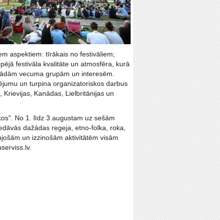
m aspektiem: tīrākais no festivāliem;
opējā festivāla kvalitāte un atmosfēra, kurā
s dažādām vecuma grupām un interesēm.
tējumu un turpina organizatoriskos darbus
 Krievijas, Kanādas, Lielbritānijas un
ekos". No 1. līdz 3.augustam uz sešām
edāvās dažādas regeja, etno-folka, roka,
aujošām un izzinošām aktivitātēm visām
erviss.lv.