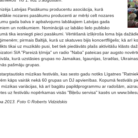
Ratniekos'' no 1. līdz 3.augustam.
izēja Latvijas Pasākumu producentu asociācija, kurā
lielākie nozares pasākumu producenti ar mērķi celt nozares
ākumu gada balva ir apbalvojums labākajiem Latvijas gada
miem un notikumiem. Nominācijā uz labāko lielo publisko
ā tika iesniegti pieci pasākumi. Vērtēšanā izšķiroša loma bija dažādie
imenēm; pirmais Baltijā, kurā uz skatuves bijis koncertflīģelis; kā arī k
likts tikai uz muzikālo pusi, bet tiek piedāvāts plašs aktivitāšu klāst
izatori SIA "Pareizā ķīmija" un radio "Naba" pateicas par augsto novēr
tivāla, kurā uzstāsies grupas no Jamaikas, Igaunijas, Izraēlas, Ukrainas,
āmās pašmāju grupas.
starptautisks mūzikas festivāls, kas sesto gadu notiks Līgatnes "Ratni
uvēm kāps vairāk nekā 60 grupas un DJ apvienības. Kopumā festivāls pi
as mūzikas variācijas, kā arī bagātu papildprogrammu ar radošām, aizr
es uz festivālu nopērkamas visās "Biļešu servisa" kasēs un www.bilesus
a 2013. Foto © Roberts Vidzidskis