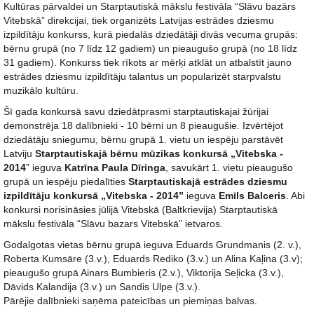
Kultūras pārvaldei un Starptautiskā mākslu festivāla “Slāvu bazārs
Vitebskā” direkcijai, tiek organizēts Latvijas estrādes dziesmu
izpildītāju konkurss, kurā piedalās dziedātāji divās vecuma grupās:
bērnu grupā (no 7 līdz 12 gadiem) un pieaugušo grupā (no 18 līdz
31 gadiem). Konkurss tiek rīkots ar mērķi atklāt un atbalstīt jauno
estrādes dziesmu izpildītāju talantus un popularizēt starpvalstu
muzikālo kultūru.
Šī gada konkursā savu dziedātprasmi starptautiskajai žūrijai
demonstrēja 18 dalībnieki - 10 bērni un 8 pieaugušie. Izvērtējot
dziedātāju sniegumu, bērnu grupā 1. vietu un iespēju parstāvēt
Latviju
Starptautiskajā bērnu mūzikas konkursā „Vitebska -
2014
” ieguva
Katrīna Paula Dīringa
, savukārt 1. vietu pieaugušo
grupā un iespēju piedalīties
Starptautiskajā estrādes dziesmu
izpildītāju konkursā „Vitebska - 2014”
ieguva
Emīls Balceris
. Abi
konkursi norisināsies jūlijā Vitebskā (Baltkrievija) Starptautiskā
mākslu festivāla “Slāvu bazars Vitebskā” ietvaros.
Godalgotas vietas bērnu grupā ieguva Eduards Grundmanis (2. v.),
Roberta Kumsāre (3.v.), Eduards Rediko (3.v.) un Alina Kaļina (3.v);
pieaugušo grupā Ainars Bumbieris (2.v.), Viktorija Seļicka (3.v.),
Dāvids Kalandija (3.v.) un Sandis Ulpe (3.v.).
Pārējie dalībnieki saņēma pateicības un piemiņas balvas.