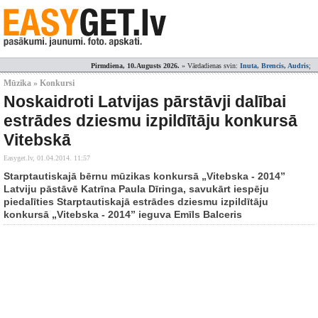
Pirmdiena, 10.Augusts 2026.
» Vārdadienas svin:
Inuta, Brencis, Audris
;
Mūzika » Konkursi
Noskaidroti Latvijas pārstāvji dalībai
estrādes dziesmu izpildītāju konkursā
Vitebskā
Easyget.lv,
01.04.2014. 11:57
Starptautiskajā bērnu mūzikas konkursā „Vitebska - 2014”
Latviju pāstāvē Katrīna Paula Dīringa, savukārt iespēju
piedalīties Starptautiskajā estrādes dziesmu izpildītāju
konkursā „Vitebska - 2014” ieguva Emīls Balceris