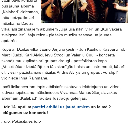
vadmotīvs koncertā
būs jaunā albuma
„Kālabad” dziesmas,
taču neizpaliks arī
mūzika no Dzelzs
vilka labi zināmajiem albumiem „Uijā uijā nikni vilki” un „Kur vakara
zvaigzne lec”, šajā reizē - plašākā mūziķu sastāvā un jaunās
apdarēs.
Kopā ar Dzelzs vilka Jauno Jāņu orķestri - Juri Kaukuli, Kasparu Tobi,
Mārci Judzi, Kārli Alviķi, Ievu Strodi un Valēriju Cīruli - koncerta
skanējumu kuplinās arī grupas draugi - postfolkloras kopa
„Vecpilsētas dziedātāji” un tās skanīgās balsis un instrumenti, kā arī
citi viesi - pazīstamais mūziķis Andris Alviķis un grupas „Forshpil”
vijolniece Inna Raihmane.
Īpaši lielkoncertam tapis atbilstošs skatuves iekārtojums un video,
iedvesmojoties no mākslinieces Viviannas Marias Staņislavskas
albumam „Kālabad” radītās ilustrāciju galerijas.
Līdz 14. aprīlim
pareizi atbildi uz jautājumiem
un laimē 2
ielūgumus uz koncertu!
Foto: Publicitātes foto