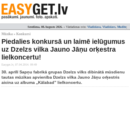
Sestdiena, 08.Augusts 2026.
» Vārdadienas svin:
Vladislava, Vladislavs, Mudīte
;
Mūzika » Konkursi
Piedalies konkursā un laimē ielūgumus
uz Dzelzs vilka Jauno Jāņu orķestra
lielkoncertu!
Easyget.lv,
07.04.2014. 09:49
30. aprīlī Sapņu fabrikā grupas Dzelzs vilks dibinātā mūsdienu
tautas mūzikas apvienība Dzelzs vilka Jauno Jāņu orķestris
aicina uz albuma „Kālabad” lielkoncertu.