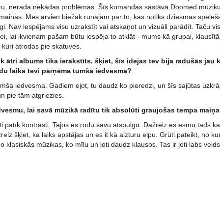
ru, nerada nekādas problēmas. Šīs komandas sastāvā Doomed mūziku ļo
ainās. Mēs arvien biežāk runājam par to, kas notiks dziesmas spēlēšana
īgi. Nav iespējams visu uzrakstīt vai atskaņot un vizuāli parādīt. Taču 
erei, lai ikvienam pašam būtu iespēja to atklāt - mums kā grupai, klausīt
kuri atrodas pie skatuves.
 ātri albums tika ierakstīts, šķiet, šīs idejas tev bija radušās jau k
adu laikā tevi pārņēma tumšā iedvesma?
tumša iedvesma. Gadiem ejot, tu daudz ko pieredzi, un šīs sajūtas uzkrāja
n pie tām atgriezies.
edvesmu, lai savā mūzikā radītu tik absolūti graujošas tempa maiņ
ti patīk kontrasti. Tajos es rodu savu atspulgu. Dažreiz es esmu tāds 
eiz šķiet, ka laiks apstājas un es it kā aizturu elpu. Grūti pateikt, no 
no klasiskās mūzikas, ko mīlu un ļoti daudz klausos. Tas ir ļoti labs vei