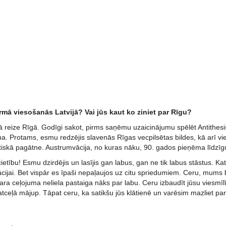
rmā viesošanās Latvijā? Vai jūs kaut ko ziniet par Rīgu?
ā reize Rīgā. Godīgi sakot, pirms saņēmu uzaicinājumu spēlēt Antithesis
. Protams, esmu redzējis slavenās Rīgas vecpilsētas bildes, kā arī vie
tiskā pagātne. Austrumvācija, no kuras nāku, 90. gados pieņēma līdzīg
tību! Esmu dzirdējis un lasījis gan labus, gan ne tik labus stāstus. Katrai
cijai. Bet vispār es īpaši nepaļaujos uz citu spriedumiem. Ceru, mums b
ra ceļojuma neliela pastaiga nāks par labu. Ceru izbaudīt jūsu viesmīl
tceļā mājup. Tāpat ceru, ka satikšu jūs klātienē un varēsim mazliet pa