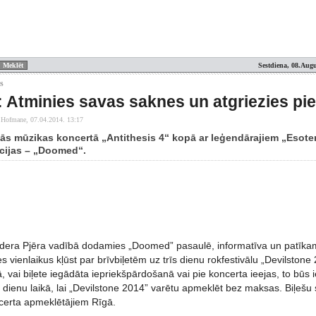
Sestdiena, 08.Augu
s
Atminies savas saknes un atgriezies pie
a Hofmane,
07.04.2014. 13:17
mšās mūzikas koncertā „Antithesis 4“ kopā ar leģendārajiem „Esot
cijas – „Doomed“.
īdera Pjēra vadībā dodamies „Doomed” pasaulē, informatīva un patīka
es vienlaikus kļūst par brīvbiļetēm uz trīs dienu rokfestivālu „Devilstone 
ā, vai biļete iegādāta iepriekšpārdošanā vai pie koncerta ieejas, to būs
u dienu laikā, lai „Devilstone 2014” varētu apmeklēt bez maksas. Biļešu s
ncerta apmeklētājiem Rīgā.