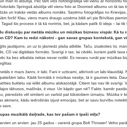
 man to atsūtīja. Pēc tam viņš nofotografēja vēl vienu ar horizontu fo
Kolorādo Springsā atsūtīja vēl vienu foto ar Doomed albumu un tā tas tu
dzās un trakās vietās albums nonāks. Saņēmu fotogrāfijas no Krievijas, Uk
ešām forši! Klau, viens mans draugs uzņēma bildi arī pie Brīvības piemi
s! Tagad šis process ir tā kā norimis, bet, ja kādam patīk šī ideja – lai t
du diskusiju par metāla mūziku un mūzikas biznesu vispār. Kā tu r
 un CD? Kam tu redzi nākotni - gan savas grupas kontekstā, gan v
ežģīts jautājums, un uz to jāsniedz plaša atbilde. Taču, izsakoties īsi, 
ils, CD vai digitālais formāts. Svarīgi ir tas, lai cilvēki, kuriem patīk tav
pēc ka bez atbalsta nekas nevar notikt. Es nevaru runāt par mūzikas bizne
eglītas.
tāls ir mazs žanrs, ir labi. Fani ir uzticami, atbrīvoti un labi klausītāji
patiešām labu. Kādā formātā ir mūzikas nesējs, tā ir gaumes lieta. Dau
tīties bukletu vai ielikt albumu atskaņotājā. Citiem tas nav tik svarīgi. V
bilajos tālruņos, mašīnās, it visur. Un kāpēc gan nē? Fakts: kamēr pastā
iku, pieredzēs vēl simtiem un varbūt pat tūkstošiem izmaiņu. Mūzika ir 
s akmens, kādu iedrošinās izjust emocijas, bet ar savu burvību noteikti
s savs.
rupas muzikālā daiļrade, kas tev pašam ir īpaši mīļa?
 arvien un arvien: jau 25 gadus - varenā grupa Bolt Thrower! Velns parāv