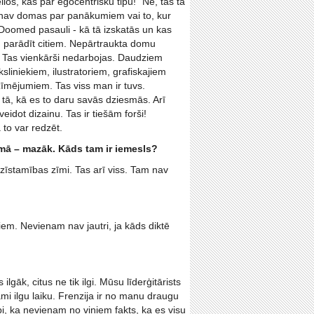
los, kas par egocentrisku tipu!” Nē, tas tā
tā nav domas par panākumiem vai to, kur
Doomed pasauli - kā tā izskatās un kas
ību parādīt citiem. Nepārtraukta domu
m. Tas vienkārši nedarbojas. Daudziem
liniekiem, ilustratoriem, grafiskajiem
zīmējumiem. Tas viss man ir tuvs.
ot tā, kā es to daru savās dziesmās. Arī
idot dizainu. Tas ir tiešām forši!
to var redzēt.
mā – mazāk. Kāds tam ir iemesls?
zīstamības zīmi. Tas arī viss. Tam nav
iem. Nevienam nav jautri, ja kāds diktē
lgāk, citus ne tik ilgi. Mūsu līderģitārists
mi ilgu laiku. Frenzija ir no manu draugu
abi, ka nevienam no viņiem fakts, ka es visu