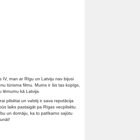
 IV, man ar Rīgu un Latviju nav bijusi
nu tūrisma filmu. Mums ir šis tas kopīgs,
u lēmumu kā Latvija.
 pilsētai un valstij ir sava reputācija.
ūs laiks pastaigāt pa Rīgas vecpilsētu.
ību un domāju, ka to patīkamo sajūtu
runāt!