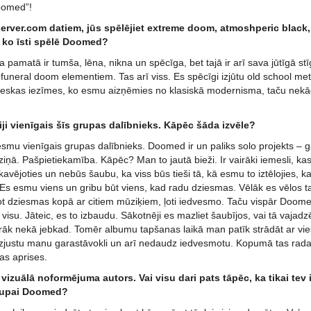
oomed”!
erver.com datiem, jūs spēlējiet extreme doom, atmoshperic black,
 ko īsti spēlē Doomed?
amatā ir tumša, lēna, nikna un spēcīga, bet tajā ir arī sava jūtīgā stīg
funeral doom elementiem. Tas arī viss. Es spēcīgi izjūtu old school 
oteskas iezīmes, ko esmu aizņēmies no klasiskā modernisma, taču nek
iji vienīgais šīs grupas dalībnieks. Kāpēc šāda izvēle?
esmu vienīgais grupas dalībnieks. Doomed ir un paliks solo projekts – 
ņā. Pašpietiekamība. Kāpēc? Man to jautā bieži. Ir vairāki iemesli, kas 
kavējoties un nebūs šaubu, ka viss būs tieši tā, kā esmu to iztēlojies,
 Es esmu viens un gribu būt viens, kad radu dziesmas. Vēlāk es vēlos taj
ot dziesmas kopā ar citiem mūziķiem, ļoti iedvesmo. Taču vispār Doome
u visu. Jāteic, es to izbaudu. Sākotnēji es mazliet šaubījos, vai tā vajad
irāk nekā jebkad. Tomēr albumu tapšanas laikā man patīk strādāt ar vies
 izjustu manu garastāvokli un arī nedaudz iedvesmotu. Kopumā tas rada 
as aprises.
a vizuālā noformējuma autors. Vai visu dari pats tāpēc, ka tikai tev 
grupai Doomed?