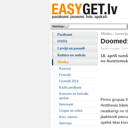
Meklētājs:
Mūzika » Intervija
Pasākumi
Doomed: 
FOTO
Latvijā un pasaulē
Haralds Strapāns/ Evit
Kultūra un māksla
18. aprīlī tu
no Austrumvā
Mūzika
Koncerti
Festivāli
Festivāli 2014
Klubu pasākumi
Koncertu un festivālu
apskati
Pirms grupas l
Interesanti
Antithesis biļet
Grupas un solisti
neatkarīgi no t
jāaktivizē piec
Kori, orķestri
spēkā tikai ko
Intervijas