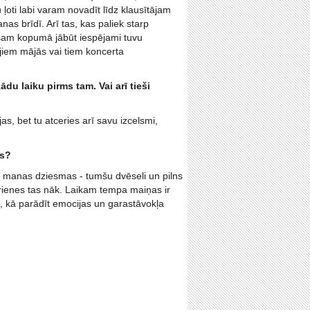
ti labi varam novadīt līdz klausītājam
s brīdī. Arī tas, kas paliek starp
visam kopumā jābūt iespējami tuvu
ājiem mājās vai tiem koncerta
ādu laiku pirms tam. Vai arī tieši
s, bet tu atceries arī savu izcelsmi,
as?
kā manas dziesmas - tumšu dvēseli un pilns
kurienes tas nāk. Laikam tempa maiņas ir
ds, kā parādīt emocijas un garastāvokļa