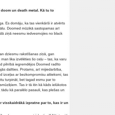
 doom un death metal. Kā tu to
a. Es domāju, ka tas vienkārši ir atvērts
metālu. Doomed mūzikā sastopamas arī
ādā ziņā neesmu iedvesmojies no black
gan dziesmu rakstīšanas ziņā, gan
man lika izvēlēties šo ceļu – tas, ka varu
 kad pilnībā iegremdējos Doomed radīto
ās dalīties. Protams, arī mijiedarbība,
d izceļas ar bezkompromisu attieksmi, tas
zētu turpināt, bet tagad esmu par to
mūziķiem. Tas ir tā itin kā kāds ielūkotos
tādu kā paralēlo pasauli, kas plešas un
ir visskaidrākā izpratne par to, kas ir un