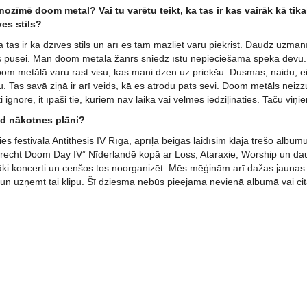
nozīmē doom metal? Vai tu varētu teikt, ka tas ir kas vairāk kā tik
ves stils?
 tas ir kā dzīves stils un arī es tam mazliet varu piekrist. Daudz uzmanī
s pusei. Man doom metāla žanrs sniedz īstu nepieciešamā spēka devu.
om metālā varu rast visu, kas mani dzen uz priekšu. Dusmas, naidu, eif
. Tas savā ziņā ir arī veids, kā es atrodu pats sevi. Doom metāls neizzu
 ignorē, it īpaši tie, kuriem nav laika vai vēlmes iedziļināties. Taču viņi
d nākotnes plāni?
es festivālā Antithesis IV Rīgā, aprīļa beigās laidīsim klajā trešo albu
recht Doom Day IV” Nīderlandē kopā ar Loss, Ataraxie, Worship un 
rāki koncerti un cenšos tos noorganizēt. Mēs mēģinām arī dažas jaunas 
un uzņemt tai klipu. Šī dziesma nebūs pieejama nevienā albumā vai cit