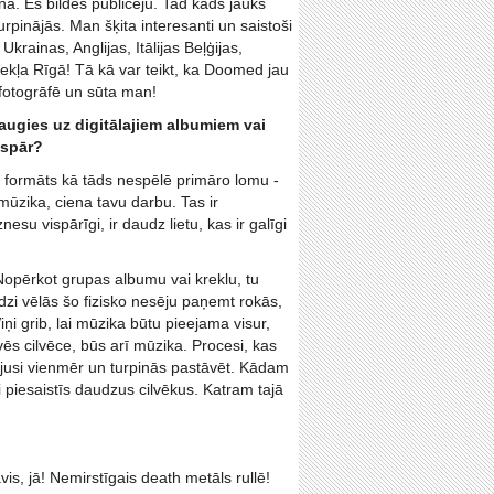
nā. Es bildes publicēju. Tad kāds jauks
rpinājās. Man šķita interesanti un saistoši
rainas, Anglijas, Itālijas Beļģijas,
nekļa Rīgā! Tā kā var teikt, ka Doomed jau
ik fotogrāfē un sūta man!
augies uz digitālajiem albumiem vai
ispār?
man formāts kā tāds nespēlē primāro lomu -
a mūzika, ciena tavu darbu. Tas ir
su vispārīgi, ir daudz lietu, kas ir galīgi
. Nopērkot grupas albumu vai kreklu, tu
dzi vēlās šo fizisko nesēju paņemt rokās,
iņi grib, lai mūzika būtu pieejama visur,
vēs cilvēce, būs arī mūzika. Procesi, kas
bijusi vienmēr un turpinās pastāvēt. Kādam
 piesaistīs daudzus cilvēkus. Katram tajā
is, jā! Nemirstīgais death metāls rullē!