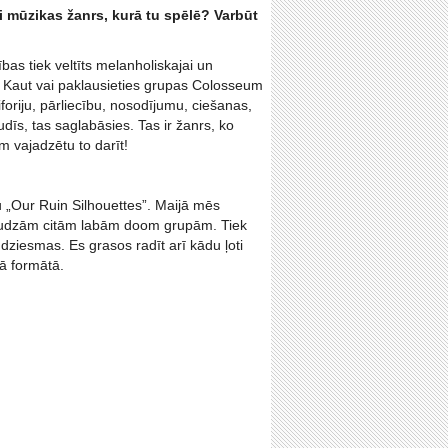
ai mūzikas žanrs, kurā tu spēlē? Varbūt
bas tiek veltīts melanholiskajai un
 Kaut vai paklausieties grupas Colosseum
oriju, pārliecību, nosodījumu, ciešanas,
dīs, tas saglabāsies. Tas ir žanrs, ko
em vajadzētu to darīt!
mu „Our Ruin Silhouettes”. Maijā mēs
daudzām citām labām doom grupām. Tiek
dziesmas. Es grasos radīt arī kādu ļoti
ā formātā.