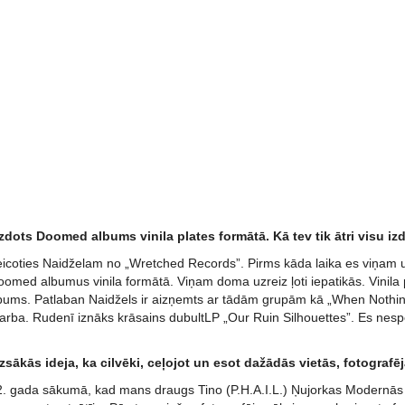
izdots Doomed albums vinila plates formātā. Kā tev tik ātri visu i
eicoties Naidželam no „Wretched Records”. Pirms kāda laika es viņam uz
oomed albumus vinila formātā. Viņam doma uzreiz ļoti iepatikās. Vinila 
bums. Patlaban Naidžels ir aizņemts ar tādām grupām kā „When Nothi
arba. Rudenī iznāks krāsains dubultLP „Our Ruin Silhouettes”. Es nespē
izsākās ideja, ka cilvēki, ceļojot un esot dažādās vietās, fotogra
. gada sākumā, kad mans draugs Tino (P.H.A.I.L.) Ņujorkas Modernās