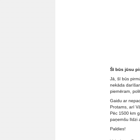
Šī būs jūsu pi
Jā, šī būs pirm
nekāda darīšana
piemēram, poli
Gaidu ar nepacie
Protams, arī Vā
Pēc 1500 km ga
paņemšu līdzi a
Paldies!