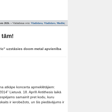
sts 2026.
» Vārdadienas svin:
Vladislava, Vladislavs, Mudīte
;
 tām!
eric“ uzstāsies doom metal apvienība
ma atkāpe koncerta apmeklētājiem:
2014” Lietuvā. 18. Aprīlī Antithesis laikā
 iespējams samainīt pret kodu, kuru
kaits ir ierobežots, un šis piedāvājums ir