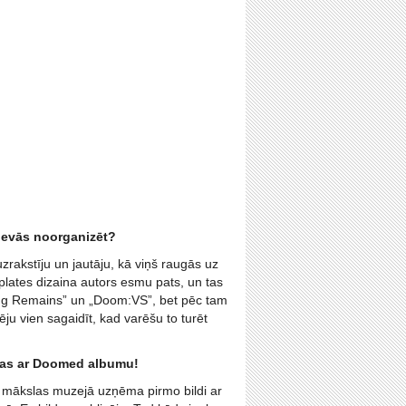
zdevās noorganizēt?
rakstīju un jautāju, kā viņš raugās uz
plates dizaina autors esmu pats, un tas
ng Remains” un „Doom:VS”, bet pēc tam
ju vien sagaidīt, kad varēšu to turēt
fējas ar Doomed albumu!
 mākslas muzejā uzņēma pirmo bildi ar