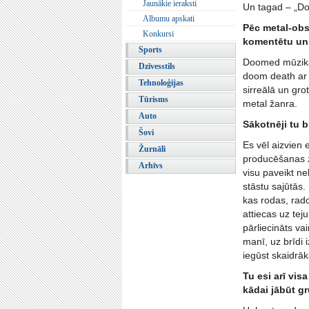
Jaunākie ieraksti
Un tagad – „D
Albumu apskati
Pēc metal-obs
Konkursi
komentētu un
Sports
Doomed mūzika p
Dzīvesstils
doom death ar 
Tehnoloģijas
sirreālā un gr
Tūrisms
metal žanra.
Auto
Sākotnēji tu b
Šovi
Es vēl aizvien 
Žurnāli
producēšanas zi
Arhīvs
visu paveikt ne
stāstu sajūtās.
kas rodas, rad
attiecas uz tej
pārliecināts va
manī, uz brīdi
iegūst skaidrāk
Tu esi arī vis
kādai jābūt 