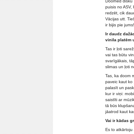
Doomed disku un
puisis no ASV, 
redzēt, cik dau
Vācijas utt. Ti
ir bijis pie jum
Ir daudz dažā
vinila platēm
Tas ir ļoti sar
vai tas būtu vin
svarīgākais, tā
slimas un ļoti n
Tas, ka doom me
paveic kaut ko 
palasīt un paska
kur ir viņi: mo
saistīti ar mūz
tā būs klupšana
jāatrod kaut ka
Vai ir kādas g
Es to atkārtoju