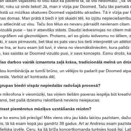
 laikam vajadzētu to visu kaut kā pavērst tā, lai visi nedomātu: „Va’ vel
ikt, roku uz sirds liekot! Jā, man ir vīzija par Doomed. Taču tās pama
kstā uz mūzikas skatuves Doomed vajadzētu atrasties. Tā ir vīzija par 
nas domas. Man prātā it bieži ir ļoti skaidri tēli, ko izjūtu nepieciešam
u attiecināt uz visu. Taču šos tēlus es nevaru pārraidīt nevienam cita
izuālā puse – tas ir atsevišķs stāsts. Daudzi iedvesmojas no citiem māks
togrāfiem vai gleznotājiem. Protams, arī es gūstu iedvesmu no tēliem, 
ki, ir savs pirmavots, bet tikai es pats varu tos tieši interpretēt un attēl
Ina, ar kuru esam ļoti tuvi, ir viena no viesmāksliniecēm, kura palīdz ve
 kas saistās ar Doomed vizuālo pusi, ir savs koncepts. Esmu drošs, ka 
s darbos vairāk izmantota zaļā krāsa, tradicionālā melnā un drū
rāsu kombinācija ar tumši brūno, un vēlējos to padarīt par Doomed atpa
esla. Varbūt arī kontrasta dēļ.
 grupas biedri vispār nepiedalās radošajā procesā?
e mikrofona ir viesmūziķi, tas viņiem tiešām paveras iespēja būt kreatīv
iansi, bet pašā dziesmu rakstīšanā neviens neiejaucas.
i atrast piemērotus mūziķus uzstāšanās reizēm?
r ko esmu ļoti priecīgs! Mēs viens otru jau kādu laiciņu pazīstam, dažus i
lis, tā kā esam kopā jau gandrīz 38 gadus. Arī ar Andresu esam pazīsta
a lieliska izvēle. Ceru, ka šā brīža koncertkomanda turēsies kopā ilgi. L