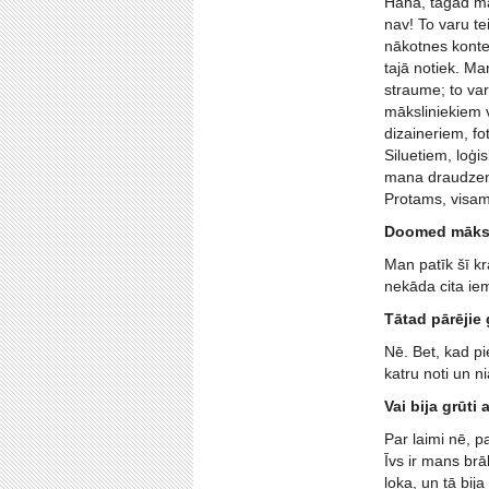
Haha, tagad man
nav! To varu te
nākotnes konte
tajā notiek. Ma
straume; to var
māksliniekiem v
dizaineriem, fo
Siluetiem, loģis
mana draudzene 
Protams, visam,
Doomed māksla
Man patīk šī k
nekāda cita iem
Tātad pārējie
Nē. Bet, kad pi
katru noti un n
Vai bija grūt
Par laimi nē, pa
Īvs ir mans brā
loka, un tā bij