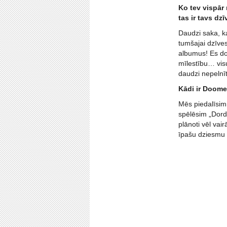
Ko tev vispār 
tas ir tavs dzī
Daudzi saka, ka
tumšajai dzīve
albumus! Es do
mīlestību… visu
daudzi nepelnīti
Kādi ir Doome
Mēs piedalīsimi
spēlēsim „Dord
plānoti vēl vai
īpašu dziesmu 