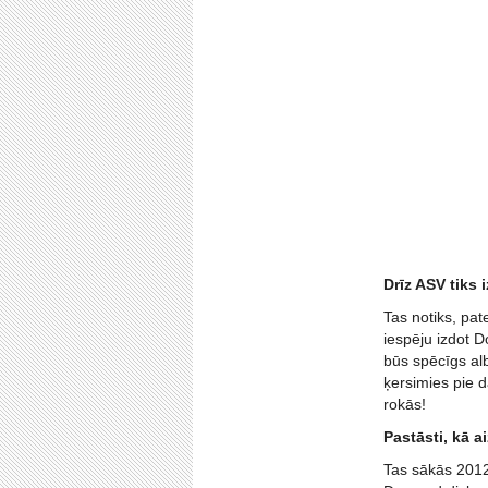
Drīz ASV tiks 
Tas notiks, pat
iespēju izdot D
būs spēcīgs al
ķersimies pie d
rokās!
Pastāsti, kā a
Tas sākās 2012