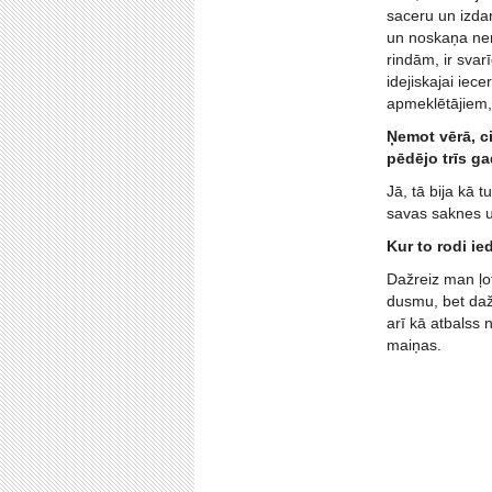
saceru un izda
un noskaņa nem
rindām, ir svar
idejiskajai iec
apmeklētājiem, 
Ņemot vērā, cik
pēdējo trīs g
Jā, tā bija kā 
savas saknes u
Kur to rodi i
Dažreiz man ļo
dusmu, bet dažr
arī kā atbalss 
maiņas.