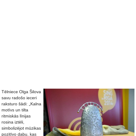
Tēlniece Olga Šilova
savu radošo ieceri
raksturo šādi: „Kalna
motīvs un tilta
ritmiskās līnijas
rosina iztēli,
simbolizējot mūzikas
pozitīvo dabu, kas