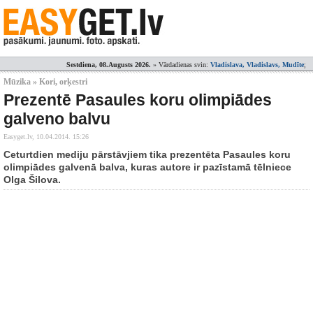
Sestdiena, 08.Augusts 2026.
» Vārdadienas svin:
Vladislava, Vladislavs, Mudīte
;
Mūzika » Kori, orķestri
Prezentē Pasaules koru olimpiādes
galveno balvu
Easyget.lv,
10.04.2014. 15:26
Ceturtdien mediju pārstāvjiem tika prezentēta Pasaules koru
olimpiādes galvenā balva, kuras autore ir pazīstamā tēlniece
Olga Šilova.