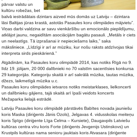
pārvar valstu un
kultūru robežas, bet
balvā iestrādātais dzintars aizved mūs domās uz Latviju – dzintara
lāsi Baltijas jūras krastā, astotās Pasaules koru olimpiādes mājvietu”.
Viņas darbi valdzina ar savu vienkāršību un emocionālo piepildījumu,
atklājot jaunu, negaidītām asociācijām bagātu pasauli. „Metāls ir ciets
un neelastīgs. Tā izprašanai ir nepieciešams laiks,” saka
māksliniece. „Līdzīgi ir arī ar mūziku, kur nošu raksts atdzīvojas tikai
interpreta sirds pieskārienā.”
Atgādinām, ka Pasaules koru olimpiādē 2014, kas notiks Rīgā no 9.
līdz 19. jūlijam, 20 000 dalībnieki no 70 valstīm sacentīsies konkursa
29 kategorijās. Kategoriju skaitā ir arī sakrālā mūzika, tautas mūzika,
džezs, laikmetīgā mūzika u.c.
Pasaules koru olimpiādes ietvaros notiks meistarklases, lielkoncerti
un dalībnieku gājiens, tajā skaitā arī īpaši veidots koncerts
Mežaparka lielajā estrādē.
Latviju Pasaules koru olimpiādē pārstāvēs Babītes novada jauniešu
koris Maska (diriģents Jānis Ozols), Jelgavas 4. vidusskolas meiteņu
koris Spīgo (diriģente Līga Celma – Kursiete), Daugavpils Latviešu
kultūras centra vīru koris Forte (diriģents Jevgenijs Ustinskovs) un
Krustpils kultūras nama senioru jauktais koris Atvasara (diriģente