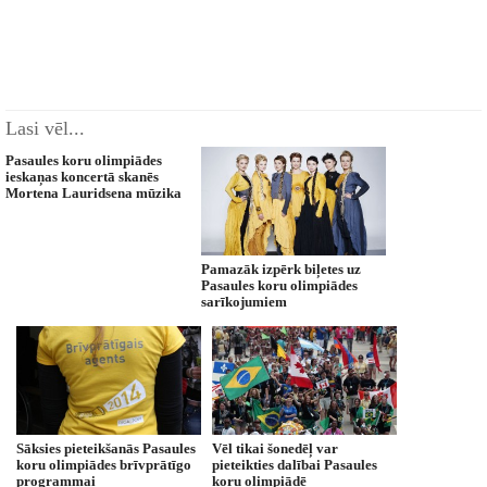
Lasi vēl...
Pasaules koru olimpiādes
ieskaņas koncertā skanēs
Mortena Lauridsena mūzika
Pamazāk izpērk biļetes uz
Pasaules koru olimpiādes
sarīkojumiem
Sāksies pieteikšanās Pasaules
Vēl tikai šonedēļ var
koru olimpiādes brīvprātīgo
pieteikties dalībai Pasaules
programmai
koru olimpiādē