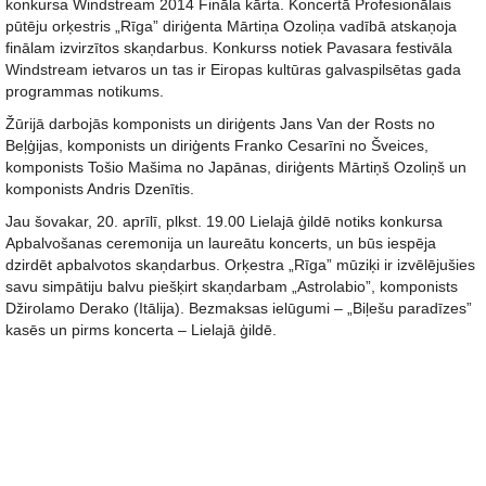
konkursa Windstream 2014 Fināla kārta. Koncertā Profesionālais
pūtēju orķestris „Rīga” diriģenta Mārtiņa Ozoliņa vadībā atskaņoja
finālam izvirzītos skaņdarbus. Konkurss notiek Pavasara festivāla
Windstream ietvaros un tas ir Eiropas kultūras galvaspilsētas gada
programmas notikums.
Žūrijā darbojās komponists un diriģents Jans Van der Rosts no
Beļģijas, komponists un diriģents Franko Cesarīni no Šveices,
komponists Tošio Mašima no Japānas, diriģents Mārtiņš Ozoliņš un
komponists Andris Dzenītis.
Jau šovakar, 20. aprīlī, plkst. 19.00 Lielajā ģildē notiks konkursa
Apbalvošanas ceremonija un laureātu koncerts, un būs iespēja
dzirdēt apbalvotos skaņdarbus. Orķestra „Rīga” mūziķi ir izvēlējušies
savu simpātiju balvu piešķirt skaņdarbam „Astrolabio”, komponists
Džirolamo Derako (Itālija). Bezmaksas ielūgumi – „Biļešu paradīzes”
kasēs un pirms koncerta – Lielajā ģildē.