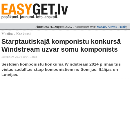
Piektdiena, 07.Augusts 2026.
» Vārdadienas svin:
Madars, Alfrēds, Fredis
;
Mūzika » Konkursi
Starptautiskajā komponistu konkursā
Windstream uzvar somu komponists
Easyget.lv,
20.04.2014. 14:18
Sestdien komponistu konkursā Windstream 2014 pirmās trīs
vietas sadalītas starp komponistiem no Somijas, Itālijas un
Latvijas.