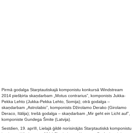
Pirmā godalga Starptautiskajā komponistu konkursā Windstream
2014 piešķirta skaņdarbam „Motus contrarius”, komponists Jukka-
Pekka Lehto (Jukka-Pekka Lehto, Somija); otrā godalga –
skaņdarbam „Astrolabio”, komponists Džirolamo Derako (Girolamo
Deraco, Itālija); trešā godalga – skaņdarbam „Mir geht ein Licht auf”,
komponiste Gundega Šmite (Latvija).
Sestdien, 19. aprīlī, Lielajā ģildē norisinājās Starptautiskā komponistu