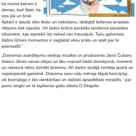
ka mums katram ir
dienas, kad šķiet, ka
viss jūk un brūk.
Apkārt ir daudz sīku likstu un nebūšanu, tādējādi ikdienas ierastais
ritējums tiek izjaukts. Un tādos brīžos parādās tendence piesieties
sīkumiem, kas iepriekš īsti nekad nav traucējuši. Taču galvenais,
šādos dzīves momentos ir saglabāt vēsu prātu un spēt par to
pasmaidīt.”
„Dziesmas aranžējumu veidoja mūziķis un producents Jānis Čubars.
Ieteicu Jānim savas idejas un liku noprast kādā skanējumā, manierē
un raksturā vēlos dzirdēt dziesmu. Arī darbs studijā noritēja jautrā un
nepiespiestā gaisotnē. Dziesma savu ceļu mēroja tikpat bezrūpīgi,
cik bezrūpīgs ir tās vienkāršais un dabiski apspēlētais mesidžs,” par
jauno singlu un tā tapšanas gaitu stāsta O.Deigelis.