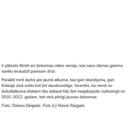
Ir plānots filmēt arī dziesmas video versiju, kas savu dienas gaismu
varētu ieraudzīt pavisam drīzi.
Paralēli norit darbs pie jaunā albuma, kas gan skanējuma, gan
liriskajā ziņā solās būt ļoti daudzveidīgs. Iecerēts, ka vienā no
dubultalbuma diskiem tiks iekļauti līdz šim neapkopotie radiosingli no
2010.-2012. gadam, bet otrā pilnīgi jaunas dziesmas.
Foto: Oskars Deigelis. Foto (c) Raivis Razgals