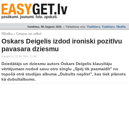
Sestdiena, 08.Augusts 2026.
» Vārdadienas svin:
Vladislava, Vladislavs, Mudīte
;
Mūzika » Grupas un solisti
Oskars Deigelis izdod ironiski pozitīvu
pavasara dziesmu
Easyget.lv,
22.04.2014. 15:46
Dziedātājs un dziesmu autors Oskars Deigelis klausītāju
vērtējumam nodod savu otro singlu „Spēj tik pasmaidīt” no
topošā otrā studijas albuma „Dubults neplīst”, kas tiek plānots
kā dubultalbums.