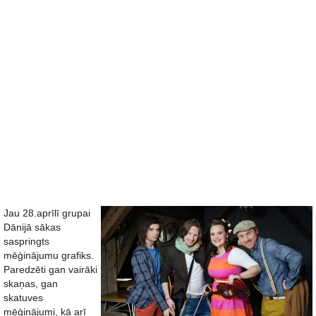
Jau 28.aprīlī grupai
Dānijā sākas
saspringts
mēģinājumu grafiks.
Paredzēti gan vairāki
skaņas, gan
skatuves
mēģinājumi, kā arī