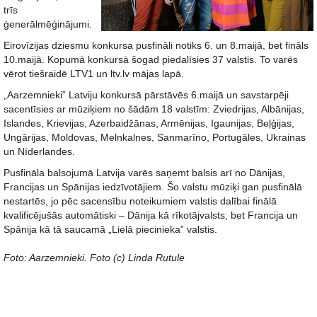
trīs
ģenerālmēģinājumi.
Eirovīzijas dziesmu konkursa pusfināli notiks 6. un 8.maijā, bet fināls
10.maijā. Kopumā konkursā šogad piedalīsies 37 valstis. To varēs
vērot tiešraidē LTV1 un ltv.lv mājas lapā.
„Aarzemnieki” Latviju konkursā pārstāvēs 6.maijā un savstarpēji
sacentīsies ar mūziķiem no šādām 18 valstīm: Zviedrijas, Albānijas,
Islandes, Krievijas, Azerbaidžānas, Armēnijas, Igaunijas, Beļģijas,
Ungārijas, Moldovas, Melnkalnes, Sanmarīno, Portugāles, Ukrainas
un Nīderlandes.
Pusfināla balsojumā Latvija varēs saņemt balsis arī no Dānijas,
Francijas un Spānijas iedzīvotājiem. Šo valstu mūziķi gan pusfinālā
nestartēs, jo pēc sacensību noteikumiem valstis dalībai finālā
kvalificējušās automātiski – Dānija kā rīkotājvalsts, bet Francija un
Spānija kā tā saucamā „Lielā piecinieka” valstis.
Foto: Aarzemnieki. Foto (c) Linda Rutule