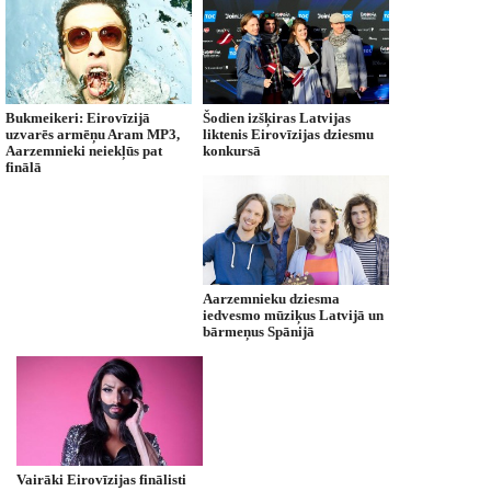
Bukmeikeri: Eirovīzijā
Šodien izšķiras Latvijas
uzvarēs armēņu Aram MP3,
liktenis Eirovīzijas dziesmu
Aarzemnieki neiekļūs pat
konkursā
finālā
Aarzemnieku dziesma
iedvesmo mūziķus Latvijā un
bārmeņus Spānijā
Vairāki Eirovīzijas finālisti