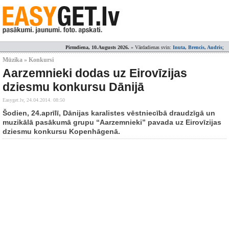
Pirmdiena, 10.Augusts 2026.
» Vārdadienas svin:
Inuta, Brencis, Audris
;
Mūzika » Konkursi
Aarzemnieki dodas uz Eirovīzijas
dziesmu konkursu Dānijā
Easyget.lv,
24.04.2014. 08:50
Šodien, 24.aprīlī, Dānijas karalistes vēstniecībā draudzīgā un
muzikālā pasākumā grupu “Aarzemnieki” pavada uz Eirovīzijas
dziesmu konkursu Kopenhāgenā.