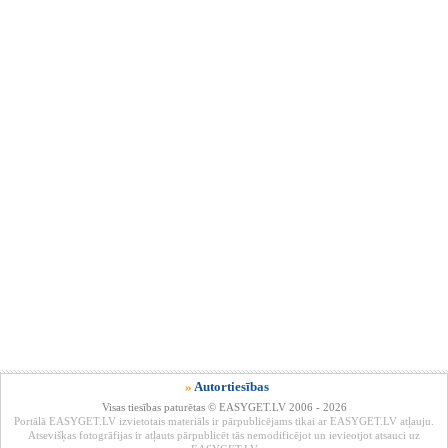
»
Autortiesības
Visas tiesības paturētas © EASYGET.LV 2006 - 2026
Portālā EASYGET.LV izvietotais materiāls ir pārpublicējams tikai ar EASYGET.LV atļauju.
Atsevišķas fotogrāfijas ir atļauts pārpublicēt tās nemodificējot un ievieotjot atsauci uz