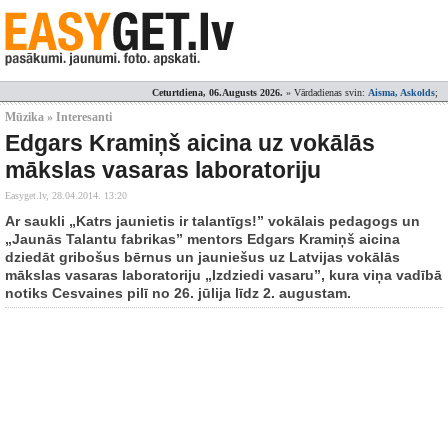
Ceturtdiena, 06.Augusts 2026.
» Vārdadienas svin:
Aisma, Askolds
;
Mūzika » Interesanti
Edgars Kramiņš aicina uz vokālās
mākslas vasaras laboratoriju
Easyget.lv,
28.04.2014. 13:20
Ar saukli „Katrs jaunietis ir talantīgs!” vokālais pedagogs un
„Jaunās Talantu fabrikas” mentors Edgars Kramiņš aicina
dziedāt gribošus bērnus un jauniešus uz Latvijas vokālās
mākslas vasaras laboratoriju „Izdziedi vasaru”, kura viņa vadībā
notiks Cesvaines pilī no 26. jūlija līdz 2. augustam.