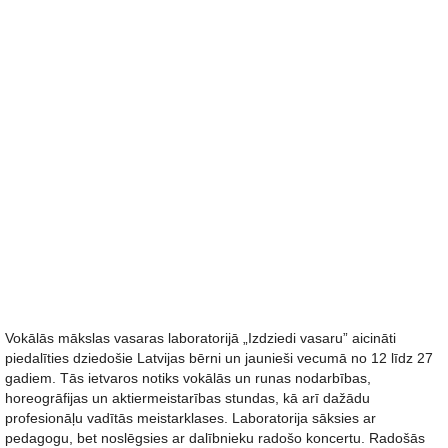
Vokālās mākslas vasaras laboratorijā „Izdziedi vasaru” aicināti
piedalīties dziedošie Latvijas bērni un jaunieši vecumā no 12 līdz 27
gadiem. Tās ietvaros notiks vokālās un runas nodarbības,
horeogrāfijas un aktiermeistarības stundas, kā arī dažādu
profesionāļu vadītās meistarklases. Laboratorija sāksies ar
pedagogu, bet noslēgsies ar dalībnieku radošo koncertu. Radošās