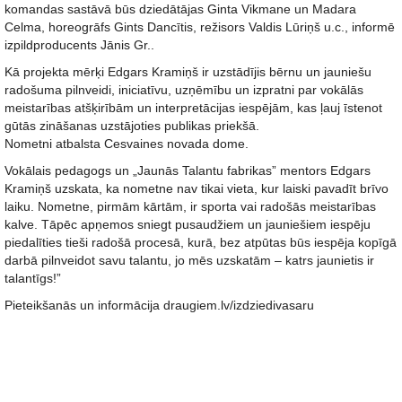
komandas sastāvā būs dziedātājas Ginta Vikmane un Madara
Celma, horeogrāfs Gints Dancītis, režisors Valdis Lūriņš u.c., informē
izpildproducents Jānis Gr..
Kā projekta mērķi Edgars Kramiņš ir uzstādījis bērnu un jauniešu
radošuma pilnveidi, iniciatīvu, uzņēmību un izpratni par vokālās
meistarības atšķirībām un interpretācijas iespējām, kas ļauj īstenot
gūtās zināšanas uzstājoties publikas priekšā.
Nometni atbalsta Cesvaines novada dome.
Vokālais pedagogs un „Jaunās Talantu fabrikas” mentors Edgars
Kramiņš uzskata, ka nometne nav tikai vieta, kur laiski pavadīt brīvo
laiku. Nometne, pirmām kārtām, ir sporta vai radošās meistarības
kalve. Tāpēc apņemos sniegt pusaudžiem un jauniešiem iespēju
piedalīties tieši radošā procesā, kurā, bez atpūtas būs iespēja kopīgā
darbā pilnveidot savu talantu, jo mēs uzskatām – katrs jaunietis ir
talantīgs!”
Pieteikšanās un informācija draugiem.lv/izdziedivasaru