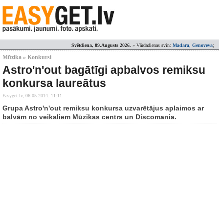
Svētdiena, 09.Augusts 2026.
» Vārdadienas svin:
Madara, Genoveva
;
Mūzika » Konkursi
Astro'n'out bagātīgi apbalvos remiksu
konkursa laureātus
Easyget.lv,
06.05.2014. 11:11
Grupa Astro'n'out remiksu konkursa uzvarētājus aplaimos ar
balvām no veikaliem Mūzikas centrs un Discomania.