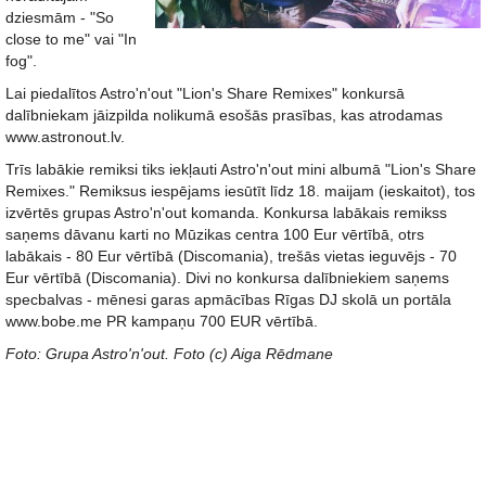
dziesmām - "So
close to me" vai "In
fog".
Lai piedalītos Astro'n'out "Lion's Share Remixes" konkursā
dalībniekam jāizpilda nolikumā esošās prasības, kas atrodamas
www.astronout.lv.
Trīs labākie remiksi tiks iekļauti Astro'n'out mini albumā "Lion's Share
Remixes." Remiksus iespējams iesūtīt līdz 18. maijam (ieskaitot), tos
izvērtēs grupas Astro'n'out komanda. Konkursa labākais remikss
saņems dāvanu karti no Mūzikas centra 100 Eur vērtībā, otrs
labākais - 80 Eur vērtībā (Discomania), trešās vietas ieguvējs - 70
Eur vērtībā (Discomania). Divi no konkursa dalībniekiem saņems
specbalvas - mēnesi garas apmācības Rīgas DJ skolā un portāla
www.bobe.me PR kampaņu 700 EUR vērtībā.
Foto: Grupa Astro'n'out. Foto (c) Aiga Rēdmane