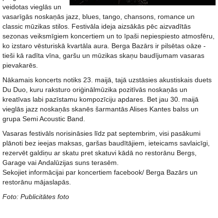
veidotas vieglās un
vasarīgās noskaņās jazz, blues, tango, chansons, romance un
classic mūzikas stilos. Festivāla ideja aizsākās pēc aizvadītās
sezonas veiksmīgiem koncertiem un to īpaši nepiespiesto atmosfēru,
ko izstaro vēsturiskā kvartāla aura. Berga Bazārs ir pilsētas oāze -
tieši kā radīta vīna, garšu un mūzikas skaņu baudījumam vasaras
pievakarēs.
Nākamais koncerts notiks 23. maijā, tajā uzstāsies akustiskais duets
Du Duo, kuru raksturo oriģinālmūzika pozitīvās noskaņās un
kreatīvas labi pazīstamu kompozīciju apdares. Bet jau 30. maijā
vieglās jazz noskaņās skanēs šarmantās Alises Kantes balss un
grupa Semi Acoustic Band.
Vasaras festivāls norisināsies līdz pat septembrim, visi pasākumi
plānoti bez ieejas maksas, garšas baudītājiem, ieteicams savlaicīgi,
rezervēt galdiņu ar skatu pret skatuvi kādā no restorānu Bergs,
Garage vai Andalūzijas suns terasēm.
Sekojiet informācijai par koncertiem facebook/ Berga Bazārs un
restorānu mājaslapās.
Foto: Publicitātes foto