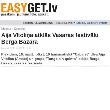
Sestdiena, 08.Augusts 2026.
» Vārdadienas svin:
Vladislava, Vladislavs, Mudīte
;
Mūzika » Koncerti
Aija Vītoliņa atklās Vasaras festivālu
Berga Bazāra
Easyget.lv,
13.05.2014. 15:07
Piektdien, 16. maijā, plkst. 19 harismatiskā "Cabaret" dīva Aija
Vītoliņa (Amber) un grupa "Tango sin quinto" atklās Berga
Bazāra vasaras festivālu.