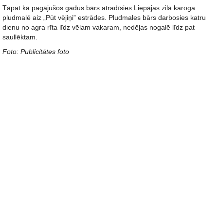
Tāpat kā pagājušos gadus bārs atradīsies Liepājas zilā karoga
pludmalē aiz „Pūt vējiņi” estrādes. Pludmales bārs darbosies katru
dienu no agra rīta līdz vēlam vakaram, nedēļas nogalē līdz pat
saullēktam.
Foto: Publicitātes foto