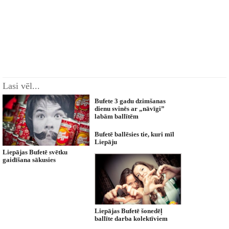
Lasi vēl...
Bufete 3 gadu dzimšanas
dienu svinēs ar „nāvīgi”
labām ballītēm
Bufetē ballēsies tie, kuri mīl
Liepāju
Liepājas Bufetē svētku
gaidīšana sākusies
Liepājas Bufetē šonedēļ
ballīte darba kolektīviem