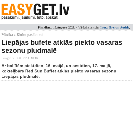
Pirmdiena, 10.Augusts 2026.
» Vārdadienas svin:
Inuta, Brencis, Audris
;
Mūzika » Klubu pasākumi
Liepājas bufete atklās piekto vasaras
sezonu pludmalē
Easyget.lv,
14.05.2014. 10:16
Ar ballītēm piektdien, 16. maijā, un sestdien, 17. maijā,
kokteiļbārs Red Sun Buffet atklās piekto vasaras sezonu
Liepājas pludmalē.