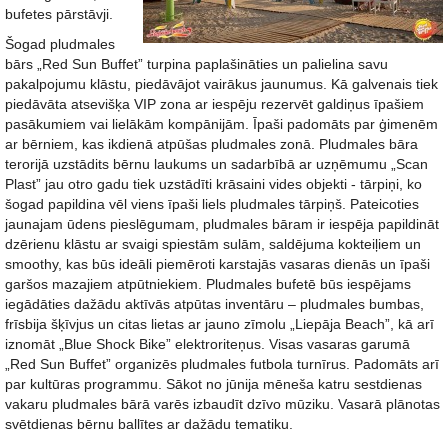
bufetes pārstāvji.
Šogad pludmales
bārs „Red Sun Buffet” turpina paplašināties un palielina savu
pakalpojumu klāstu, piedāvājot vairākus jaunumus. Kā galvenais tiek
piedāvāta atsevišķa VIP zona ar iespēju rezervēt galdiņus īpašiem
pasākumiem vai lielākām kompānijām. Īpaši padomāts par ģimenēm
ar bērniem, kas ikdienā atpūšas pludmales zonā. Pludmales bāra
terorijā uzstādits bērnu laukums un sadarbībā ar uzņēmumu „Scan
Plast” jau otro gadu tiek uzstādīti krāsaini vides objekti - tārpiņi, ko
šogad papildina vēl viens īpaši liels pludmales tārpiņš. Pateicoties
jaunajam ūdens pieslēgumam, pludmales bāram ir iespēja papildināt
dzērienu klāstu ar svaigi spiestām sulām, saldējuma kokteiļiem un
smoothy, kas būs ideāli piemēroti karstajās vasaras dienās un īpaši
garšos mazajiem atpūtniekiem. Pludmales bufetē būs iespējams
iegādāties dažādu aktīvās atpūtas inventāru – pludmales bumbas,
frīsbija šķīvjus un citas lietas ar jauno zīmolu „Liepāja Beach”, kā arī
iznomāt „Blue Shock Bike” elektroriteņus. Visas vasaras garumā
„Red Sun Buffet” organizēs pludmales futbola turnīrus. Padomāts arī
par kultūras programmu. Sākot no jūnija mēneša katru sestdienas
vakaru pludmales bārā varēs izbaudīt dzīvo mūziku. Vasarā plānotas
svētdienas bērnu ballītes ar dažādu tematiku.