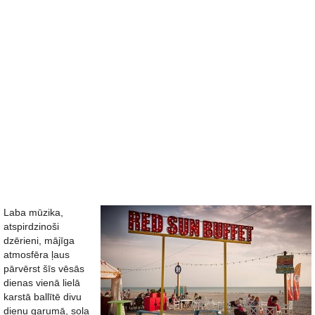
Laba mūzika,
atspirdzinoši
dzērieni, mājīga
atmosfēra ļaus
pārvērst šīs vēsās
dienas vienā lielā
karstā ballītē divu
dienu garumā, sola