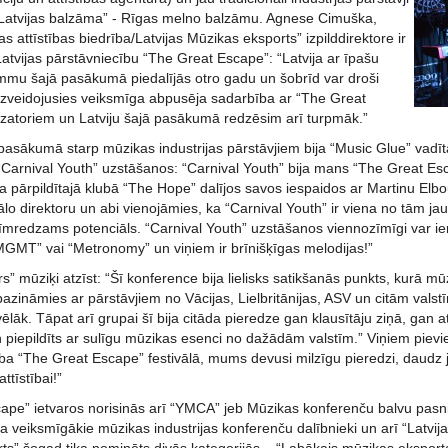
r “Latvijas balzāma” - Rīgas melno balzāmu. Agnese Cimuška,
as attīstības biedrība/Latvijas Mūzikas eksports” izpilddirektore ir
atvijas pārstāvniecību “The Great Escape”: “Latvija ar īpašu
mu šajā pasākumā piedalījās otro gadu un šobrīd var droši
r izveidojusies veiksmīga abpusēja sadarbība ar “The Great
zatoriem un Latviju šajā pasākumā redzēsim arī turpmāk.”
 pasākumā starp mūzikas industrijas pārstāvjiem bija “Music Glue” vadī
 “Carnival Youth” uzstāšanos: “Carnival Youth” bija mans “The Great Es
a pārpildītajā klubā “The Hope” dalījos savos iespaidos ar Martinu Elb
ālo direktoru un abi vienojāmies, ka “Carnival Youth” ir viena no tām j
īmredzams potenciāls. “Carnival Youth” uzstāšanos viennozīmīgi var ier
“MGMT” vai “Metronomy” un viņiem ir brīnišķīgas melodijas!”
rs” mūziķi atzīst: “Šī konference bija lielisks satikšanās punkts, kurā mū
pazināmies ar pārstāvjiem no Vācijas, Lielbritānijas, ASV un citām val
ēlāk. Tāpat arī grupai šī bija citāda pieredze gan klausītāju ziņā, gan a
un piepildīts ar sulīgu mūzikas esenci no dažādām valstīm.” Viņiem pievi
lība “The Great Escape” festivālā, mums devusi milzīgu pieredzi, daudz
ttīstībai!”
ape” ietvaros norisinās arī “YMCA” jeb Mūzikas konferenču balvu pasni
a veiksmīgākie mūzikas industrijas konferenču dalībnieki un arī “Latvija