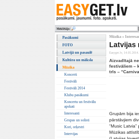
Meklētājs:
Mūzika » Interesa
Pasākumi
Latvijas
FOTO
Latvijā un pasaulē
Easyget.lv,
14.05.2014.
Kultūra un māksla
Aizvadītajā ne
festivāliem –
Mūzika
trīs – “Carniv
Koncerti
Festivāli
Festivāli 2014
Klubu pasākumi
Koncertu un festivālu
apskati
Interesanti
Grupām bija ies
pārstāvjiem div
Grupas un solisti
“Music Latvia”
Kori, orķestri
Mūzikas attīstī
Intervijas
(Latvijas Invest