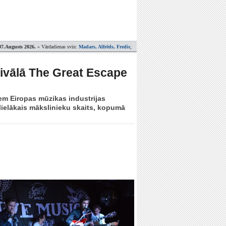
07.Augusts 2026.
» Vārdadienas svin:
Madars, Alfrēds, Fredis
;
tivālā The Great Escape
iem Eiropas mūzikas industrijas
 lielākais mākslinieku skaits, kopumā