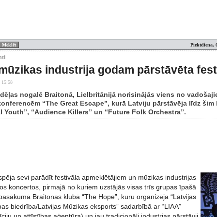
Piektdiena, 
nti
 mūzikas industrija godam pārstāvēta fes
 15:58
dēļas nogalē Braitonā, Lielbritānijā norisinājās viens no vadošaj
 konferencēm “The Great Escape”, kurā Latviju pārstāvēja līdz šim
al Youth”, “Audience Killers” un “Future Folk Orchestra”.
pēja sevi parādīt festivāla apmeklētājiem un mūzikas industrijas
os koncertos, pirmajā no kuriem uzstājās visas trīs grupas īpašā
 pasākumā Braitonas klubā “The Hope”, kuru organizēja “Latvijas
bas biedrība/Latvijas Mūzikas eksports” sadarbībā ar “LIAA”
īciju un attīstības aģentūra) un jau tradicionāli industrjas pārstāvji