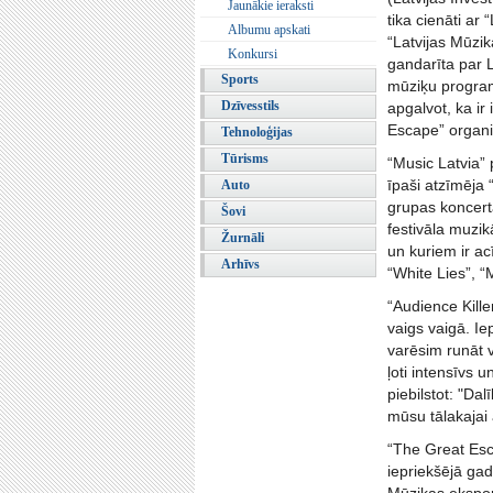
Jaunākie ieraksti
tika cienāti a
Albumu apskati
“Latvijas Mūzik
Konkursi
gandarīta par L
Sports
mūziķu program
Dzīvesstils
apgalvot, ka i
Escape” organi
Tehnoloģijas
Tūrisms
“Music Latvia”
īpaši atzīmēja
Auto
grupas koncert
Šovi
festivāla muzik
Žurnāli
un kuriem ir ac
Arhīvs
“White Lies”, 
“Audience Kille
vaigs vaigā. Ie
varēsim runāt v
ļoti intensīvs 
piebilstot: "Da
mūsu tālakajai a
“The Great Esc
iepriekšējā gad