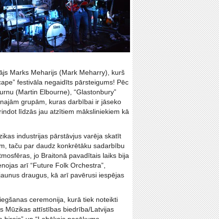
tājs Marks Meharijs (Mark Meharry), kurš
cape” festivāla negaidīts pārsteigums! Pēc
ournu (Martin Elbourne), “Glastonbury”
aunajām grupām, kuras darbībai ir jāseko
indot līdzās jau atzītiem māksliniekiem kā
zikas industrijas pārstāvjus varēja skatīt
stīm, taču par daudz konkrētāku sadarbību
tmosfēras, jo Braitonā pavadītais laiks bija
enojas arī “Future Folk Orchestra”,
 jaunus draugus, kā arī pavērusi iespējas
egšanas ceremonija, kurā tiek noteikti
s Mūzikas attīstības biedrība/Latvijas