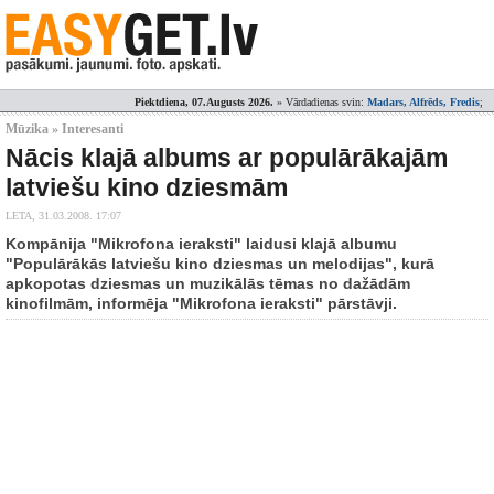
Piektdiena, 07.Augusts 2026.
» Vārdadienas svin:
Madars, Alfrēds, Fredis
;
Mūzika » Interesanti
Nācis klajā albums ar populārākajām
latviešu kino dziesmām
LETA,
31.03.2008. 17:07
Kompānija "Mikrofona ieraksti" laidusi klajā albumu
"Populārākās latviešu kino dziesmas un melodijas", kurā
apkopotas dziesmas un muzikālās tēmas no dažādām
kinofilmām, informēja "Mikrofona ieraksti" pārstāvji.