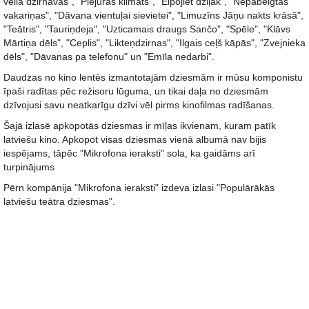
vella dzirnavās", "Piejūras klimats", "Elpojiet dziļāk", "Nepabeigtās
vakariņas", "Dāvana vientuļai sievietei", "Limuzīns Jāņu nakts krāsā",
"Teātris", "Tauriņdeja", "Uzticamais draugs Sančo", "Spēle", "Klāvs
Mārtiņa dēls", "Ceplis", "Likteņdzirnas", "Ilgais ceļš kāpās", "Zvejnieka
dēls", "Dāvanas pa telefonu" un "Emīla nedarbi".
Daudzas no kino lentēs izmantotajām dziesmām ir mūsu komponistu
īpaši radītas pēc režisoru lūguma, un tikai daļa no dziesmām
dzīvojusi savu neatkarīgu dzīvi vēl pirms kinofilmas radīšanas.
Šajā izlasē apkopotās dziesmas ir mīļas ikvienam, kuram patīk
latviešu kino. Apkopot visas dziesmas vienā albumā nav bijis
iespējams, tāpēc "Mikrofona ieraksti" sola, ka gaidāms arī
turpinājums
Pērn kompānija "Mikrofona ieraksti" izdeva izlasi "Populārākās
latviešu teātra dziesmas".