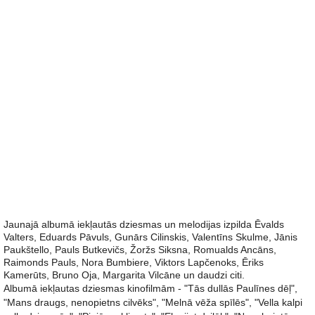
Jaunajā albumā iekļautās dziesmas un melodijas izpilda Ēvalds
Valters, Eduards Pāvuls, Gunārs Cilinskis, Valentīns Skulme, Jānis
Paukštello, Pauls Butkevičs, Žoržs Siksna, Romualds Ancāns,
Raimonds Pauls, Nora Bumbiere, Viktors Lapčenoks, Ēriks
Kamerūts, Bruno Oja, Margarita Vilcāne un daudzi citi.
Albumā iekļautas dziesmas kinofilmām - "Tās dullās Paulīnes dēļ",
"Mans draugs, nenopietns cilvēks", "Melnā vēža spīlēs", "Vella kalpi