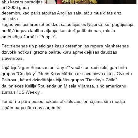
abu kāzām parādījās
arī 2006.gada
decembrī, kad pāris atpūtās Angiljas salā, taču mūziķi tās drīz
noliedza.
Tagad viņi acīmredzot beidzot salaulājušies Ņujorkā, kur pagājušajā
nedēļā ieguva laulību atļauju, kas derīga 60 dienas, raksta
amerikāņu žurnāls "People".
Pēc slepenas un pieticīgas kāzu ceremonijas repera Manhetenas
dzīvoklī notikusi grezna ballīte, kuru apmeklējušas daudzas
slavenības.
Tajā bijuši gan Bejonsas un "Jay-Z" vecāki un radinieki, gan britu
grupas "Coldplay" līderis Kriss Mārtins ar savu sievu aktrisi Gvinetu
Paltrovu, kā arī dziedātājas bijušās grupas "Destiny's Child"
dalībnieces Kellija Roulenda un Mišela Viljamsa, ziņo amerikāņu
žurnāls "US Weekly".
Tomēr no pāra puses nekāds oficiāls apstiprinājums šīm mediju
ziņām pagaidām nav saņemts.