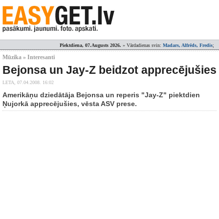
Piektdiena, 07.Augusts 2026.
» Vārdadienas svin:
Madars, Alfrēds, Fredis
;
Mūzika » Interesanti
Bejonsa un Jay-Z beidzot apprecējušies
LETA,
07.04.2008. 16:02
Amerikāņu dziedātāja Bejonsa un reperis "Jay-Z" piektdien
Ņujorkā apprecējušies, vēsta ASV prese.