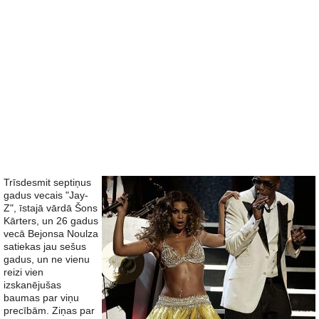
Trīsdesmit septiņus
gadus vecais "Jay-
Z", īstajā vārdā Šons
Kārters, un 26 gadus
vecā Bejonsa Noulza
satiekas jau sešus
gadus, un ne vienu
reizi vien
izskanējušas
baumas par viņu
precībām. Ziņas par