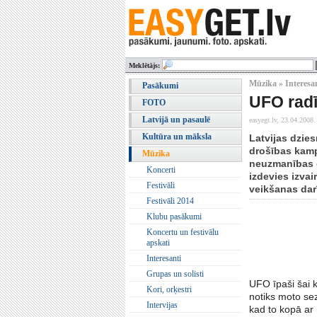
Meklētājs:
Mūzika » Interesa
Pasākumi
UFO radī
FOTO
Latvijā un pasaulē
easyegt.lv,
23.04.2008.
Kultūra un māksla
Latvijas dzie
drošības kamp
Mūzika
neuzmanības d
Koncerti
izdevies izva
Festivāli
veikšanas darī
Festivāli 2014
Klubu pasākumi
Koncertu un festivālu
apskati
Interesanti
Grupas un solisti
UFO īpaši šai 
Kori, orķestri
notiks moto se
Intervijas
kad to kopā ar 