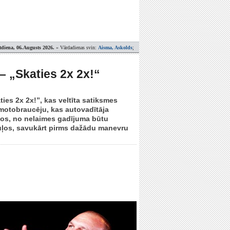
tdiena, 06.Augusts 2026.
» Vārdadienas svin:
Aisma, Askolds
;
– „Skaties 2x 2x!“
es 2x 2x!”, kas veltīta satiksmes
 motobraucēju, kas autovadītāja
ļos, no nelaimes gadījuma būtu
guļos, savukārt pirms dažādu manevru