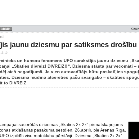
Cetur
nti
jis jaunu dziesmu par satiksmes drošību 
 15:10
sminieks un humora fenomens UFO sarakstījis jaunu dziesmu „Skati
aņai „Skaties divreiz! DIVREIZ!!“. Dziesma stāsta par vecomāti –
ēļ cieš negadījumā. Ja vien autovadītājs būtu paskatījies spogu
irīties. Dziesma mudina atcerēties pašu svarīgāko – skatīties spo
t to DIVREIZ.
kampaņai sacerētās dziesmas „Skaties 2x 2x” pirmatskaņojums
zonas atklāšanas pasākumā sestdien, 26.aprīlī, pie Arēnas Rīga,
UFO izpildīs visu motoklubu pārstāvji. Dziesma „Skaties 2x 2x”