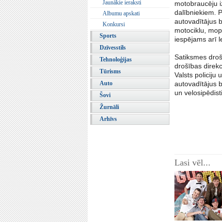
Jaunākie ieraksti
motobraucēju i
dalībniekiem. P
Albumu apskati
autovadītājus 
Konkursi
motociklu, mop
Sports
iespējams arī 
Dzīvesstils
Satiksmes droš
Tehnoloģijas
drošības direkc
Tūrisms
Valsts policiju
Auto
autovadītājus 
un velosipēdist
Šovi
Žurnāli
Arhīvs
Lasi vēl...