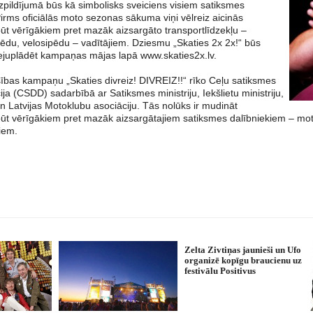
zpildījumā būs kā simbolisks sveiciens visiem satiksmes
irms oficiālās moto sezonas sākuma viņi vēlreiz aicinās
būt vērīgākiem pret mazāk aizsargāto transportlīdzekļu –
ēdu, velosipēdu – vadītājiem. Dziesmu „Skaties 2x 2x!“ būs
lejuplādēt kampaņas mājas lapā www.skaties2x.lv.
ības kampaņu „Skaties divreiz! DIVREIZ!!“ rīko Ceļu satiksmes
ija (CSDD) sadarbībā ar Satiksmes ministriju, Iekšlietu ministriju,
 un Latvijas Motoklubu asociāciju. Tās nolūks ir mudināt
būt vērīgākiem pret mazāk aizsargātajiem satiksmes dalībniekiem – moto
iem.
Zelta Zivtiņas jaunieši un Ufo
organizē kopīgu braucienu uz
festivālu Positivus