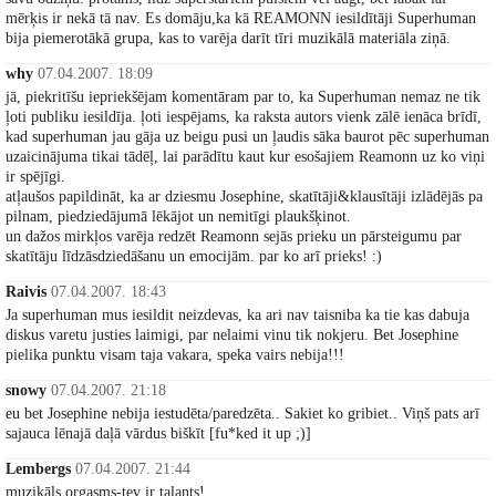
mērķis ir nekā tā nav. Es domāju,ka kā REAMONN iesildītāji Superhuman
bija piemerotākā grupa, kas to varēja darīt tīri muzikālā materiāla ziņā.
why
07.04.2007. 18:09
jā, piekritīšu iepriekšējam komentāram par to, ka Superhuman nemaz ne tik
ļoti publiku iesildīja. ļoti iespējams, ka raksta autors vienk zālē ienāca brīdī,
kad superhuman jau gāja uz beigu pusi un ļaudis sāka baurot pēc superhuman
uzaicinājuma tikai tādēļ, lai parādītu kaut kur esošajiem Reamonn uz ko viņi
ir spējīgi.
atļaušos papildināt, ka ar dziesmu Josephine, skatītāji&klausītāji izlādējās pa
pilnam, piedziedājumā lēkājot un nemitīgi plaukšķinot.
un dažos mirkļos varēja redzēt Reamonn sejās prieku un pārsteigumu par
skatītāju līdzāsdziedāšanu un emocijām. par ko arī prieks! :)
Raivis
07.04.2007. 18:43
Ja superhuman mus iesildit neizdevas, ka ari nav taisniba ka tie kas dabuja
diskus varetu justies laimigi, par nelaimi vinu tik nokjeru. Bet Josephine
pielika punktu visam taja vakara, speka vairs nebija!!!
snowy
07.04.2007. 21:18
eu bet Josephine nebija iestudēta/paredzēta.. Sakiet ko gribiet.. Viņš pats arī
sajauca lēnajā daļā vārdus biškīt [fu*ked it up ;)]
Lembergs
07.04.2007. 21:44
muzikāls orgasms-tev ir talants!