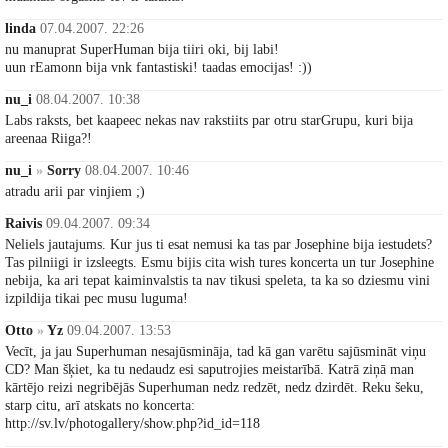
linda
07.04.2007. 22:26
nu manuprat SuperHuman bija tiiri oki, bij labi!
uun rEamonn bija vnk fantastiski! taadas emocijas! :))
nu_i
08.04.2007. 10:38
Labs raksts, bet kaapeec nekas nav rakstiits par otru starGrupu, kuri bija
areenaa Riiga?!
nu_i
»
Sorry
08.04.2007. 10:46
atradu arii par vinjiem ;)
Raivis
09.04.2007. 09:34
Neliels jautajums. Kur jus ti esat nemusi ka tas par Josephine bija iestudets?
Tas pilniigi ir izsleegts. Esmu bijis cita wish tures koncerta un tur Josephine
nebija, ka ari tepat kaiminvalstis ta nav tikusi speleta, ta ka so dziesmu vini
izpildija tikai pec musu luguma!
Otto
»
Yz
09.04.2007. 13:53
Vecīt, ja jau Superhuman nesajūsmināja, tad kā gan varētu sajūsmināt viņu
CD? Man šķiet, ka tu nedaudz esi saputrojies meistarībā. Katrā ziņā man
kārtējo reizi negribējās Superhuman nedz redzēt, nedz dzirdēt. Reku šeku,
starp citu, arī atskats no koncerta:
http://sv.lv/photogallery/show.php?id_id=118