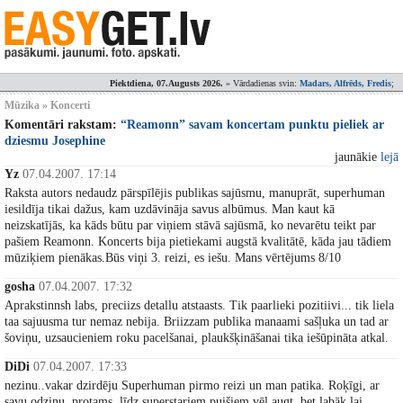
Piektdiena, 07.Augusts 2026.
» Vārdadienas svin:
Madars, Alfrēds, Fredis
;
Mūzika » Koncerti
Komentāri rakstam:
“Reamonn” savam koncertam punktu pieliek ar
dziesmu Josephine
jaunākie
lejā
Yz
07.04.2007. 17:14
Raksta autors nedaudz pārspīlējis publikas sajūsmu, manuprāt, superhuman
iesildīja tikai dažus, kam uzdāvināja savus albūmus. Man kaut kā
neizskatījās, ka kāds būtu par viņiem stāvā sajūsmā, ko nevarētu teikt par
pašiem Reamonn. Koncerts bija pietiekami augstā kvalitātē, kāda jau tādiem
mūziķiem pienākas.Būs viņi 3. reizi, es iešu. Mans vērtējums 8/10
gosha
07.04.2007. 17:32
Aprakstinnsh labs, preciizs detallu atstaasts. Tik paarlieki pozitiivi... tik liela
taa sajuusma tur nemaz nebija. Briizzam publika manaami sašļuka un tad ar
šoviņu, uzsaucieniem roku pacelšanai, plaukšķināšanai tika iešūpināta atkal.
DiDi
07.04.2007. 17:33
nezinu..vakar dzirdēju Superhuman pirmo reizi un man patika. Roķīgi, ar
savu odziņu. protams, līdz superstariem puišiem vēl augt, bet labāk lai