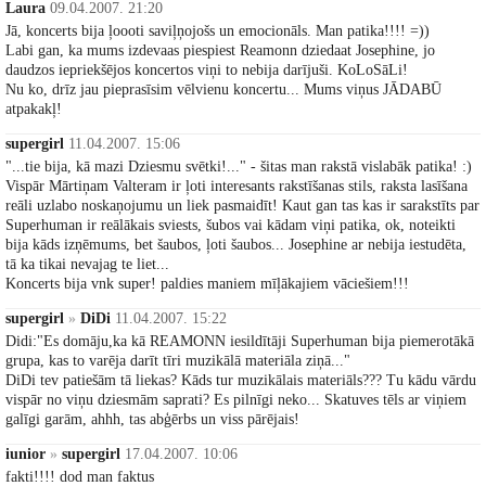
Laura
09.04.2007. 21:20
Jā, koncerts bija ļoooti saviļņojošs un emocionāls. Man patika!!!! =))
Labi gan, ka mums izdevaas piespiest Reamonn dziedaat Josephine, jo
daudzos iepriekšējos koncertos viņi to nebija darījuši. KoLoSāLi!
Nu ko, drīz jau pieprasīsim vēlvienu koncertu... Mums viņus JĀDABŪ
atpakakļ!
supergirl
11.04.2007. 15:06
"...tie bija, kā mazi Dziesmu svētki!..." - šitas man rakstā vislabāk patika! :)
Vispār Mārtiņam Valteram ir ļoti interesants rakstīšanas stils, raksta lasīšana
reāli uzlabo noskaņojumu un liek pasmaidīt! Kaut gan tas kas ir sarakstīts par
Superhuman ir reālākais sviests, šubos vai kādam viņi patika, ok, noteikti
bija kāds izņēmums, bet šaubos, ļoti šaubos... Josephine ar nebija iestudēta,
tā ka tikai nevajag te liet...
Koncerts bija vnk super! paldies maniem mīļākajiem vāciešiem!!!
supergirl
»
DiDi
11.04.2007. 15:22
Didi:"Es domāju,ka kā REAMONN iesildītāji Superhuman bija piemerotākā
grupa, kas to varēja darīt tīri muzikālā materiāla ziņā..."
DiDi tev patiešām tā liekas? Kāds tur muzikālais materiāls??? Tu kādu vārdu
vispār no viņu dziesmām saprati? Es pilnīgi neko... Skatuves tēls ar viņiem
galīgi garām, ahhh, tas abģērbs un viss pārējais!
iunior
»
supergirl
17.04.2007. 10:06
fakti!!!! dod man faktus