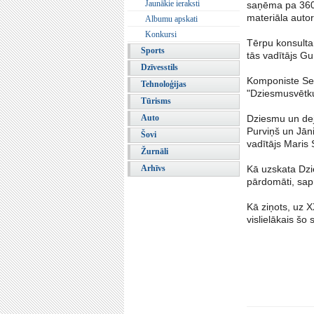
Jaunākie ieraksti
saņēma pa 3600 
materiāla autor
Albumu apskati
Konkursi
Tērpu konsultan
Sports
tās vadītājs Gu
Dzīvesstils
Komponiste Sel
Tehnoloģijas
"Dziesmusvētku
Tūrisms
Auto
Dziesmu un dej
Purviņš un Jān
Šovi
vadītājs Maris 
Žurnāli
Arhīvs
Kā uzskata Dzi
pārdomāti, sap
Kā ziņots, uz X
vislielākais šo 