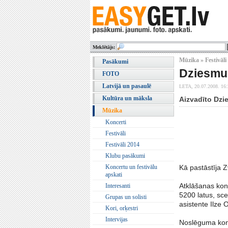
Meklētājs:
Mūzika » Festivāli
Pasākumi
Dziesmu 
FOTO
Latvijā un pasaulē
LETA,
20.07.2008. 16
Kultūra un māksla
Aizvadīto Dzi
Mūzika
Koncerti
Festivāli
Festivāli 2014
Klubu pasākumi
Koncertu un festivālu
Kā pastāstīja 
apskati
Atklāšanas kon
Interesanti
5200 latus, sce
Grupas un solisti
asistente Ilze 
Kori, orķestri
Intervijas
Noslēguma konce