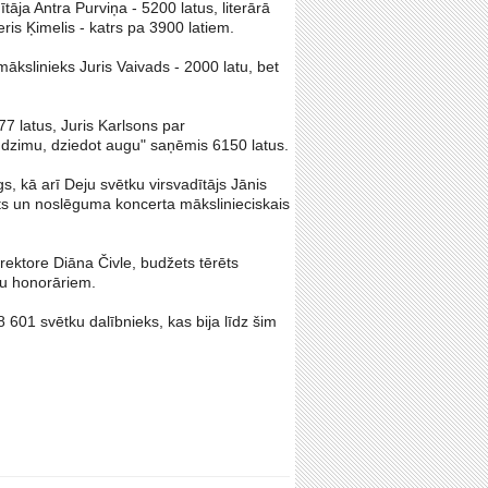
āja Antra Purviņa - 5200 latus, literārā
is Ķimelis - katrs pa 3900 latiem.
kslinieks Juris Vaivads - 2000 latu, bet
7 latus, Juris Karlsons par
 dzimu, dziedot augu" saņēmis 6150 latus.
, kā arī Deju svētku virsvadītājs Jānis
nts un noslēguma koncerta mākslinieciskais
ektore Diāna Čivle, budžets tērēts
ku honorāriem.
601 svētku dalībnieks, kas bija līdz šim