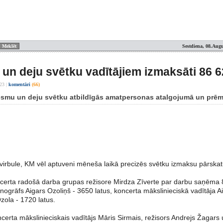
Sestdiena, 08.Augu
un deju svētku vadītājiem izmaksāti 86 62
:23
|
komentāri
(66)
esmu un deju svētku atbildīgās amatpersonas atalgojumā un prēmi
Zvirbule, KM vēl aptuveni mēneša laikā precizēs svētku izmaksu pārskat
certa radošā darba grupas režisore Mirdza Zīverte par darbu saņēma 80
nogrāfs Aigars Ozoliņš - 3650 latus, koncerta mākslinieciskā vadītāja Air
Ozola - 1720 latus.
rta mākslinieciskais vadītājs Māris Sirmais, režisors Andrejs Žagars u