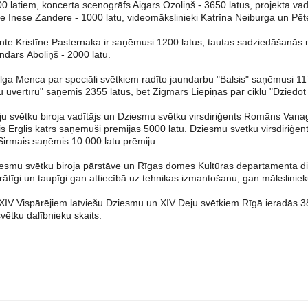
latiem, koncerta scenogrāfs Aigars Ozoliņš - 3650 latus, projekta vadīt
e Inese Zandere - 1000 latu, videomākslinieki Katrīna Neiburga un Pēter
te Kristīne Pasternaka ir saņēmusi 1200 latus, tautas sadziedāšanās mā
ndars Āboliņš - 2000 latu.
ga Menca par speciāli svētkiem radīto jaundarbu "Balsis" saņēmusi 117
 uvertīru" saņēmis 2355 latus, bet Zigmārs Liepiņas par ciklu "Dziedot
u svētku biroja vadītājs un Dziesmu svētku virsdiriģents Romāns Vanags
is Ērglis katrs saņēmuši prēmijās 5000 latu. Dziesmu svētku virsdiriģe
Sirmais saņēmis 10 000 latu prēmiju.
esmu svētku biroja pārstāve un Rīgas domes Kultūras departamenta dir
rātīgi un taupīgi gan attiecībā uz tehnikas izmantošanu, gan mākslinie
XIV Vispārējiem latviešu Dziesmu un XIV Deju svētkiem Rīgā ieradās 38 
svētku dalībnieku skaits.