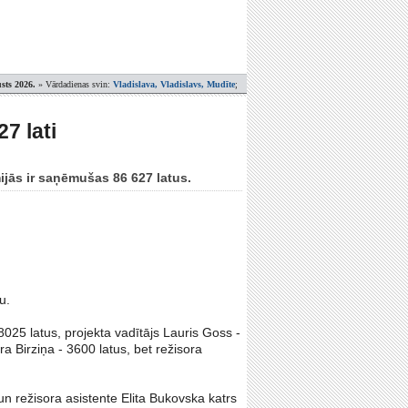
sts 2026.
» Vārdadienas svin:
Vladislava, Vladislavs, Mudīte
;
7 lati
jās ir saņēmušas 86 627 latus.
u.
25 latus, projekta vadītājs Lauris Goss -
a Birziņa - 3600 latus, bet režisora
n režisora asistente Elita Bukovska katrs