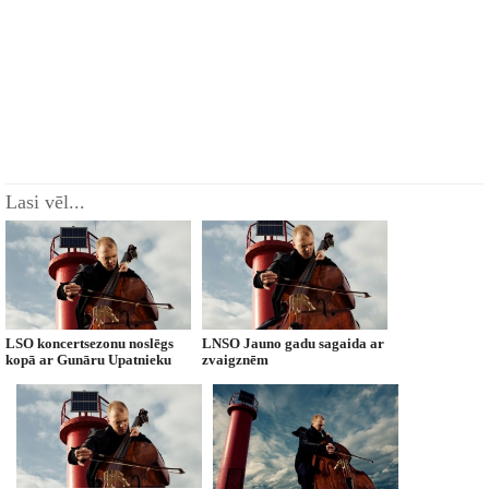
Lasi vēl...
LSO koncertsezonu noslēgs
LNSO Jauno gadu sagaida ar
kopā ar Gunāru Upatnieku
zvaigznēm