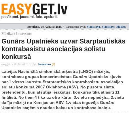
Sestdiena, 08.Augusts 2026.
» Vārdadienas svin:
Vladislava, Vladislavs, Mudīte
;
Mūzika » Interesanti
Gunārs Upatnieks uzvar Starptautiskās
kontrabasistu asociācijas solistu
konkursā
easyget.lv,
08.06.2007. 19:55
|
komentāri
(2)
Latvijas Nacionālā simfoniskā orķestra (LNSO) mūziķis,
kontrabasu grupas koncertmeistars Gunārs Upatnieks kļuvis
par 1.vietas laureātu Starptautiskās kontrabasistu asociācijas
solistu konkursā 2007 Oklahomā (ASV). No pusotra simta
pretendentu, kuri atsūtīja ierakstus, konkursā tika atlasīti 11
finālisti. No tiem 4 tika uz otro kārtu. 3.vietu nepiešķīra, 2.vietu
dalīja mūziķi no Korejas un ASV. 1.vietas ieguvējs Gunārs
Upatnieks saņēmis naudas balvu un kontrabasa lociņu.