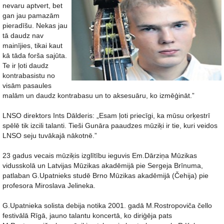
nevaru aptvert, bet
gan jau pamazām
pieradīšu. Nekas jau
tā daudz nav
mainījies, tikai kaut
kā tāda forša sajūta.
Te ir ļoti daudz
kontrabasistu no
visām pasaules
malām un daudz kontrabasu un to aksesuāru, ko izmēģināt.”
LNSO direktors Ints Dālderis: „Esam ļoti priecīgi, ka mūsu orķestrī
spēlē tik izcili talanti. Tieši Gunāra paaudzes mūziķi ir tie, kuri veidos
LNSO seju tuvākajā nākotnē.”
23 gadus vecais mūziķis izglītību ieguvis Em.Dārziņa Mūzikas
vidusskolā un Latvijas Mūzikas akadēmijā pie Sergeja Brīnuma,
patlaban G.Upatnieks studē Brno Mūzikas akadēmijā (Čehija) pie
profesora Miroslava Jelineka.
G.Upatnieka solista debija notika 2001. gadā M.Rostropoviča čello
festivālā Rīgā, jauno talantu koncertā, ko diriģēja pats