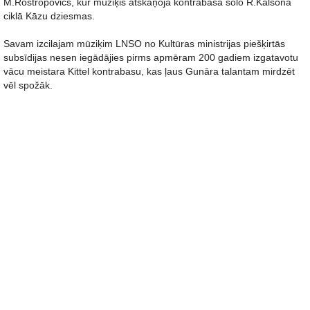
M.Rostropovičs, kur mūziķis atskaņoja kontrabasa solo R.Kalsona
ciklā Kāzu dziesmas.
Savam izcilajam mūziķim LNSO no Kultūras ministrijas piešķirtās
subsīdijas nesen iegādājies pirms apmēram 200 gadiem izgatavotu
vācu meistara Kittel kontrabasu, kas ļaus Gunāra talantam mirdzēt
vēl spožāk.