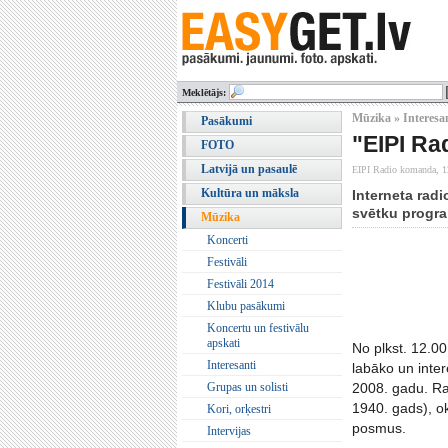
Meklētājs:
Mūzika » Interesa
Pasākumi
"EIPI Ra
FOTO
Latvijā un pasaulē
EIPI Radio komanda,
1
Kultūra un māksla
Interneta radi
svētku progr
Mūzika
Koncerti
Festivāli
Festivāli 2014
Klubu pasākumi
Koncertu un festivālu
apskati
No plkst. 12.0
Interesanti
labāko un inte
Grupas un solisti
2008. gadu. Ra
1940. gads), ok
Kori, orķestri
posmus.
Intervijas