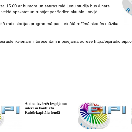
st. 15.00 ar humora un satīras raidījumu studijā būs Ainārs
kā veidā apskatot un runājot par šodien aktuālo Latvijā.
aikā radiostacijas programmā pastiprinātā režīmā skanēs mūzika
.
iešraide ikvienam interesentam ir pieejama adresē http://eipiradio.eipi.o
Aicina izvērtēt iespējamo
interešu konfliktu
Kultūrkapitāla fondā