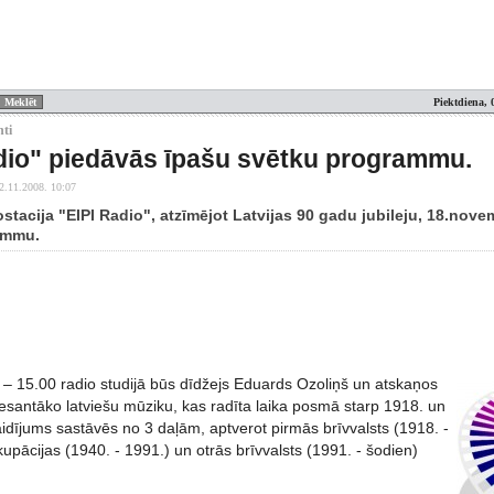
Piektdiena, 
nti
dio" piedāvās īpašu svētku programmu.
2.11.2008. 10:07
ostacija "EIPI Radio", atzīmējot Latvijas 90 gadu jubileju, 18.nov
ammu.
0 – 15.00 radio studijā būs dīdžejs Eduards Ozoliņš un atskaņos
resantāko latviešu mūziku, kas radīta laika posmā starp 1918. un
idījums sastāvēs no 3 daļām, aptverot pirmās brīvvalsts (1918. -
upācijas (1940. - 1991.) un otrās brīvvalsts (1991. - šodien)