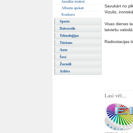
Jaunākie ieraksti
Savukārt no plk
Albumu apskati
Vizulis, ironis
Konkursi
Sports
Visas dienas l
Dzīvesstils
latviešu valodā
Tehnoloģijas
Radiostacijas t
Tūrisms
Auto
Šovi
Žurnāli
Arhīvs
Lasi vēl...