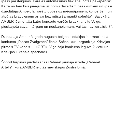
īpašs pārsteigums. Pārējās automašīnas tiek atjaunotas pakāpeniski.
Katra no tām būs pieejama uz nomu dažādiem pasākumiem un īpaši
dziedātājai Amber, lai varētu doties uz mēģinājumiem, koncertiem un
atpūtas braucieniem ar vai bez mūsu šarmantā šoferīša”. Savukārt,
AMBER jūsmo: „Uz katru koncertu varēšu braukt ar citu Volgu,
pieskaņotu savam tērpam un noskaņojumam. Vai tas nav karaliski!?”.
Dziedātāja Amber šī gada augusta beigās piedalījās internacionālā
konkursa „Piecas Zvaigznes” finālā Sočos, kuru organizēja Krievijas
pirmais TV kanāls — «ORT». Viņa šajā konkursā ieguva 2.vietu un
Krievijas 1.kanāla specbalvu.
Šobrīd turpinās piedalīšanās Cabaret jaunajā izrādē „Cabaret
Artelis”, kurā AMBER iejutās sievišķīgās Žustin lomā.