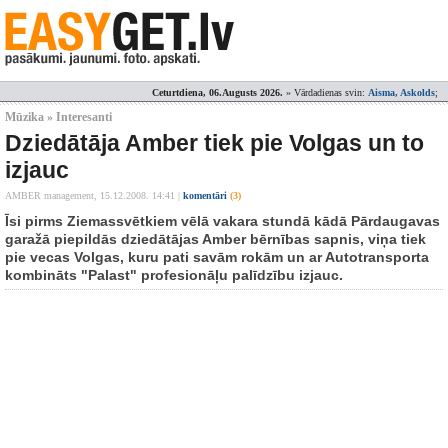
Ceturtdiena, 06.Augusts 2026.
» Vārdadienas svin:
Aisma, Askolds
;
Mūzika » Interesanti
Dziedātāja Amber tiek pie Volgas un to
izjauc
AMBER management,
15.12.2008. 14:41
|
komentāri
(3)
Īsi pirms Ziemassvētkiem vēlā vakara stundā kādā Pārdaugavas
garažā piepildās dziedātājas Amber bērnības sapnis, viņa tiek
pie vecas Volgas, kuru pati savām rokām un ar Autotransporta
kombināts "Palast" profesionāļu palīdzību izjauc.