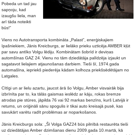
Pobeda un tad jau
sapņoju, kad
izaugšu liela, man
arī tāda noteikti
būs!”
Viens no Autotransporta kombināta „Palast”, enerģiskajiem
īpašniekiem, Jānis Kreicburgs, ar lielāko prieku uzticēja AMBER kļūt
par savu antīko Volgu lēdiju. Kombinātam šobrīd ir deviņas
automšīnas GAZ 24. Vienu no tām dziedātāja palīdzēja izjaukt un
sagatavot lielajiem atjaunošanas darbiem. Tieši šī, 1974.gada
automašīna, iepriekš piederēja kādam kolhoza priekšsēdētājam no
Latgales.
Cītīgi un ar lielu azartu, jaucot ārā šo Volgu, Amber visvairāk bija
izbrīnīta par to, ka tālās gaismas ieslēdz ar kāju, rokas bremze
atrodas pie stūres, jāpilda 76 vai 92 markas benzīns, kurš Latvijā ir
retums, un oriģināli sānu spogulis ir tikai auto kreisajā pusē, kas
savukārt varētu radīt problēmas ar noparkošanos.
Jānis Kreicburgs sola: „Šī Volga GAZ24 būs pilnībā restaurēta tieši
uz dziedātājas Amber dzimšanas dienu 2009.gada 10.martā, kā