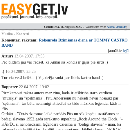
Ceturtdiena, 06.Augusts 2026.
» Vārdadienas svin:
Aisma, Askolds
;
Mūzika » Koncerti
Komentāri rakstam:
Rokenrola Dzimšanas diena ar TOMMY CASTRO
BAND
jaunākie
lejā
Arturs
13.04.2007. 17:55
Pēc bildēm jau var redzēt, ka Annai šis koncis ir gājis pie sirds ;)
:)
16.04.2007. 23:25
Tur via vecā brička :) Vajadzēja saukt par fidels kastro band :)
Bopperer
22.04.2007. 19:02
Pirmkārt-vai raksta autors maz zina, kāda ir atšķirība starp vārdiem
"mūziķis" un "spēlmanis". Pitu Andersonu nu nekādi nevar nosaukt par
"spēlmani", tas būtu netaisnīgi attiecībā uz tādu mūzikas leģendu, kāds ir
Pits...
Otrkārt - "Otrās dziesmas laikā parādās Pīts un sāk kopēju uzstāšanos ar
bēdīgi slaveno 1952.gadā sarakstīto superhītu „Rock Around the Clock..”-
KĀPĒC šī nenoliedzami leģendārā dziesma ir "bēdīgi slavena" - man, kā
rokenrola piekritējai tas absolūti nav saprotams...bēdīgi slavena AR KO?