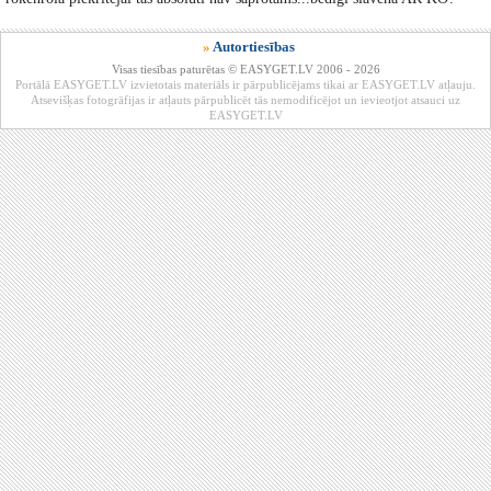
»
Autortiesības
Visas tiesības paturētas © EASYGET.LV 2006 - 2026
Portālā EASYGET.LV izvietotais materiāls ir pārpublicējams tikai ar EASYGET.LV atļauju.
Atsevišķas fotogrāfijas ir atļauts pārpublicēt tās nemodificējot un ievieotjot atsauci uz
EASYGET.LV