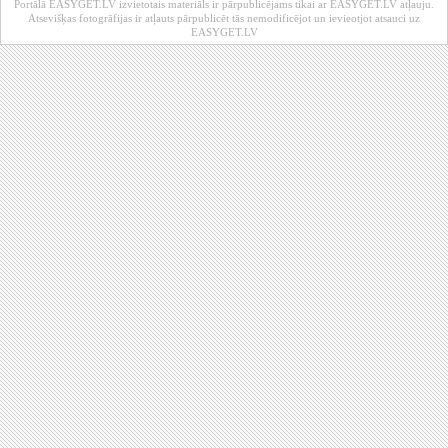
Portālā EASYGET.LV izvietotais materiāls ir pārpublicējams tikai ar EASYGET.LV atļauju.
Atsevišķas fotogrāfijas ir atļauts pārpublicēt tās nemodificējot un ievieotjot atsauci uz
EASYGET.LV