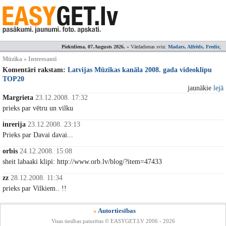
Piektdiena, 07.Augusts 2026.
» Vārdadienas svin:
Madars, Alfrēds, Fredis
;
Mūzika » Interesanti
Komentāri rakstam:
Latvijas Mūzikas kanāla 2008. gada videoklipu
TOP20
jaunākie
lejā
Margrieta
23.12.2008. 17:32
prieks par vētru un vilku
inrerija
23.12.2008. 23:13
Prieks par Davai davai...
orbis
24.12.2008. 15:08
sheit labaaki klipi: http://www.orb.lv/blog/?item=47433
zz
28.12.2008. 11:34
prieks par Vilkiem.. !!
»
Autortiesības
Visas tiesības paturētas © EASYGET.LV 2006 - 2026