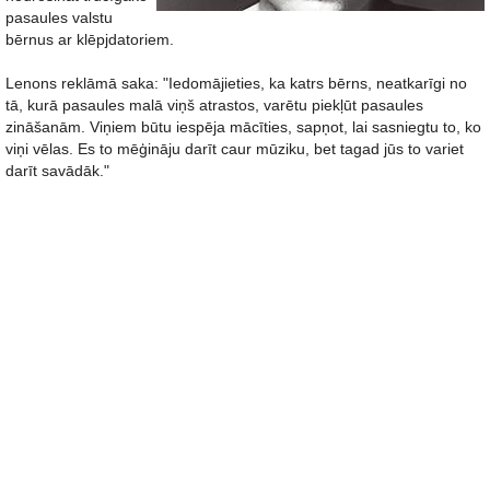
pasaules valstu
bērnus ar klēpjdatoriem.
Lenons reklāmā saka: "Iedomājieties, ka katrs bērns, neatkarīgi no
tā, kurā pasaules malā viņš atrastos, varētu piekļūt pasaules
zināšanām. Viņiem būtu iespēja mācīties, sapņot, lai sasniegtu to, ko
viņi vēlas. Es to mēģināju darīt caur mūziku, bet tagad jūs to variet
darīt savādāk."