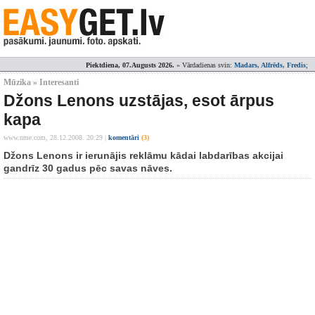
Piektdiena, 07.Augusts 2026.
» Vārdadienas svin:
Madars, Alfrēds, Fredis
;
Mūzika » Interesanti
Džons Lenons uzstājas, esot ārpus
kapa
www.nme.com,
28.12.2008. 20:29
|
komentāri
(3)
Džons Lenons ir ierunājis reklāmu kādai labdarības akcijai
gandrīz 30 gadus pēc savas nāves.