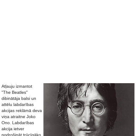
Atļauju izmantot
"The Beatles"
dibinātāja balsi un
attēlu labdarības
akcijas reklāmā deva
viņa atraitne Joko
Ono. Labdarības
akcija ietver
nodrošināt trūcīgāko