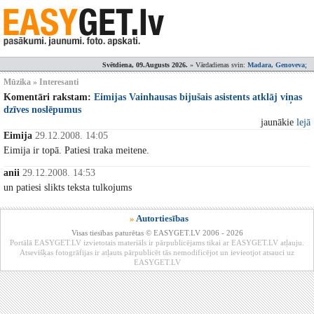
Svētdiena, 09.Augusts 2026.
» Vārdadienas svin:
Madara, Genoveva
;
Mūzika » Interesanti
Komentāri rakstam:
Eimijas Vainhausas bijušais asistents atklāj viņas
dzīves noslēpumus
jaunākie
lejā
Eimija
29.12.2008. 14:05
Eimija ir topā. Patiesi traka meitene.
anii
29.12.2008. 14:53
un patiesi slikts teksta tulkojums
»
Autortiesības
Visas tiesības paturētas © EASYGET.LV 2006 - 2026
Portālā EASYGET.LV izvietotais materiāls ir pārpublicējams tikai ar EASYGET.LV atļauju.
Atsevišķas fotogrāfijas ir atļauts pārpublicēt tās nemodificējot un ievieotjot atsauci uz
EASYGET.LV