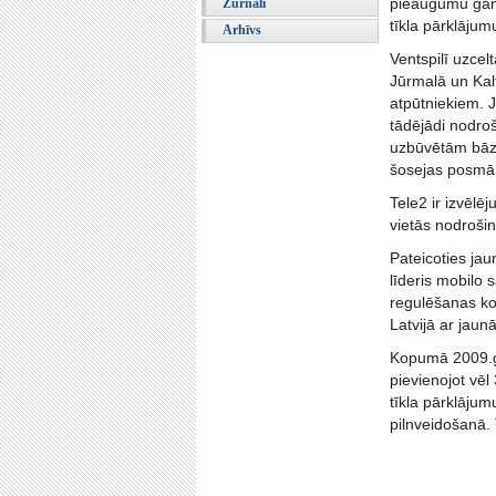
pieaugumu gan z
Žurnāli
tīkla pārklājum
Arhīvs
Ventspilī uzcel
Jūrmalā un Kal
atpūtniekiem. J
tādējādi nodroš
uzbūvētām bāze
šosejas posmā 
Tele2 ir izvēlē
vietās nodrošin
Pateicoties ja
līderis mobilo 
regulēšanas kom
Latvijā ar jaun
Kopumā 2009.g
pievienojot vē
tīkla pārklājum
pilnveidošanā. 