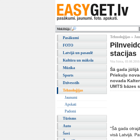
Meklētājs:
Tehnoloģijas » Ja
Pasākumi
Pilnveido
FOTO
stacijas
Latvijā un pasaulē
Kultūra un māksla
Vita Sirica,
03.08.2010
Mūzika
Šā gada jūlij
Priekuļu nova
Sports
novada Kalten
Dzīvesstils
UMTS bāzes sta
Tehnoloģijas
Jaunumi
Apskati
Padomi
Tūrisms
Auto
"Šā gada otrajā
Šovi
visā Latvijā. P