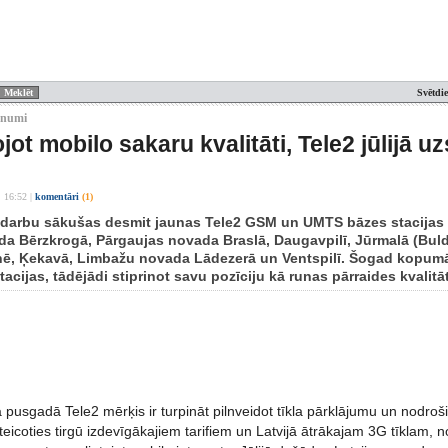
Svētdi
unumi
jot mobilo sakaru kvalitāti, Tele2 jūlijā u
. 16:52
|
komentāri
(1)
ā darbu sākušas desmit jaunas Tele2 GSM un UMTS bāzes stacijas 
da Bērzkrogā, Pārgaujas novada Braslā, Daugavpilī, Jūrmalā (Bul
ē, Ķekavā, Limbažu novada Lādezerā un Ventspilī. Šogad kopumā
cijas, tādējādi stiprinot savu pozīciju kā runas pārraides kvalitāte
 pusgadā Tele2 mērķis ir turpināt pilnveidot tīkla pārklājumu un nodroš
ateicoties tirgū izdevīgākajiem tarifiem un Latvijā ātrākajam 3G tīklam, n