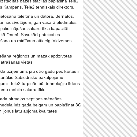
uzstādītās bāzes stacijas paplašina Tele2
s Kampāns, Tele2 tehniskais direktors.
lietošanu telefonā un datorā. Bernātos,
gan iedzīvotājiem, gan vasarā pludmales
alielinājušas sakaru tīkla kapacitāti,
ākā līmenī. Savukārt pateicoties
ršana un raidīšana attiecīgi Vidzemes
 būvēšana reģionos un mazāk apdzīvotās
 atrašanās vietas.
klā uzņēmums jau otro gadu pēc kārtas ir
 jaunākie Sabiedrisko pakalpojumu
mi. Tele2 turpinās būt tehnoloģiju līderis
camu mobilo sakaru tīklu.
ada pirmajos septiņos mēnešos
s nedēļā līdz gada beigām un paplašināt 3G
miljonus latu apjomā kvalitātes