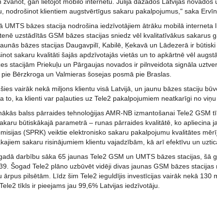
vanot, gan lietojot mobilo internetu. Jūlijā dažādos Latvijas novados 
u, nodrošinot klientiem augstvērtīgus sakaru pakalpojumus," saka Ervīn
tā UMTS bāzes stacija nodrošina iedzīvotājiem ātrāku mobilā interneta 
tenē uzstādītās GSM bāzes stacijas sniedz vēl kvalitatīvākus sakarus 
aunās bāzes stacijas Daugavpilī, Kabilē, Ķekavā un Lādezerā ir būtiski p
inot sakaru kvalitāti šajās apdzīvotajās vietās un to apkārtnē vēl augst
s stacijām Priekuļu un Pārgaujas novados ir pilnveidota signāla uztve
pie Bērzkroga un Valmieras šosejas posmā pie Braslas.
jušies vairāk nekā miljons klientu visā Latvijā, un jaunu bāzes staciju
a to, ka klienti var paļauties uz Tele2 pakalpojumiem neatkarīgi no viņu
unākās balss pārraides tehnoloģijas AMR-NB izmantošanai Tele2 GSM tī
sakaru būtiskākajā parametrā – runas pārraides kvalitātē, ko apliecina
isijas (SPRK) veiktie elektronisko sakaru pakalpojumu kvalitātes mērīju
ākajiem sakaru risinājumiem klientu vajadzībām, kā arī efektīvu un uzti
adā darbību sāka 65 jaunas Tele2 GSM un UMTS bāzes stacijas, šā g
l 39. Šogad Tele2 plāno uzbūvēt vidēji divas jaunas GSM bāzes stacija
u ārpus pilsētām. Līdz šim Tele2 ieguldījis investīcijas vairāk nekā 130 
Tele2 tīkls ir pieejams jau 99,6% Latvijas iedzīvotāju.