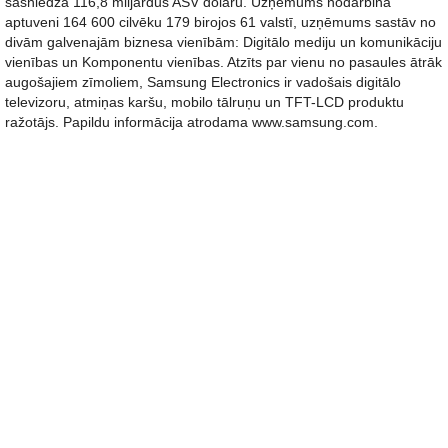
sasniedza 116,8 miljardus ASV dolāru. Uzņēmums nodarbina
aptuveni 164 600 cilvēku 179 birojos 61 valstī, uzņēmums sastāv no
divām galvenajām biznesa vienībām: Digitālo mediju un komunikāciju
vienības un Komponentu vienības. Atzīts par vienu no pasaules ātrāk
augošajiem zīmoliem, Samsung Electronics ir vadošais digitālo
televizoru, atmiņas karšu, mobilo tālruņu un TFT-LCD produktu
ražotājs. Papildu informācija atrodama www.samsung.com.