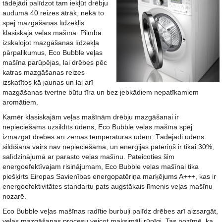
tādējādi palīdzot tam iekļūt drēbju
audumā 40 reizes ātrāk, nekā to
spēj mazgāšanas līdzeklis
klasiskajā veļas mašīnā. Pilnībā
izskalojot mazgāšanas līdzekļa
pārpalikumus, Eco Bubble veļas
mašīna parūpējas, lai drēbes pēc
katras mazgāšanas reizes
izskatītos kā jaunas un lai arī
mazgāšanas tvertne būtu tīra un bez jebkādiem nepatīkamiem
aromātiem.
Kamēr klasiskajām veļas mašīnām drēbju mazgāšanai ir
nepieciešams uzsildīts ūdens, Eco Bubble veļas mašīna spēj
izmazgāt drēbes arī zemas temperatūras ūdenī. Tādējādi ūdens
sildīšana vairs nav nepieciešama, un enerģijas patēriņš ir tikai 30%,
salīdzinājumā ar parasto veļas mašīnu. Pateicoties šim
energoefektīvajam risinājumam, Eco Bubble veļas mašīnai tika
piešķirts Eiropas Savienības energopatēriņa marķējums A+++, kas ir
energoefektivitātes standartu pats augstākais līmenis veļas mašīnu
nozarē.
Eco Bubble veļas mašīnas radītie burbuļi palīdz drēbes arī aizsargāt,
veļas mazgāšanas procesu veicot maksimāli rūpīgi. Tas nozīmē, ka