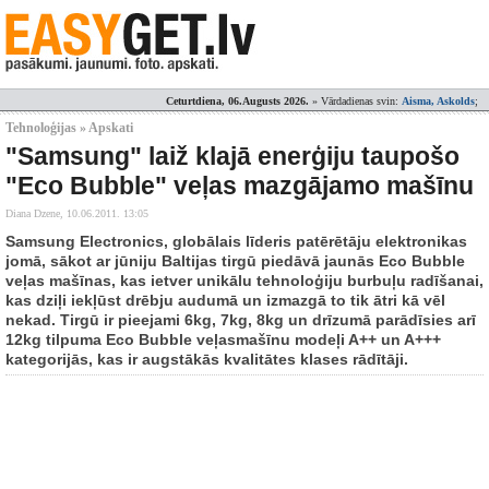
Ceturtdiena, 06.Augusts 2026.
» Vārdadienas svin:
Aisma, Askolds
;
Tehnoloģijas » Apskati
"Samsung" laiž klajā enerģiju taupošo
"Eco Bubble" veļas mazgājamo mašīnu
Diana Dzene,
10.06.2011. 13:05
Samsung Electronics, globālais līderis patērētāju elektronikas
jomā, sākot ar jūniju Baltijas tirgū piedāvā jaunās Eco Bubble
veļas mašīnas, kas ietver unikālu tehnoloģiju burbuļu radīšanai,
kas dziļi iekļūst drēbju audumā un izmazgā to tik ātri kā vēl
nekad. Tirgū ir pieejami 6kg, 7kg, 8kg un drīzumā parādīsies arī
12kg tilpuma Eco Bubble veļasmašīnu modeļi A++ un A+++
kategorijās, kas ir augstākās kvalitātes klases rādītāji.