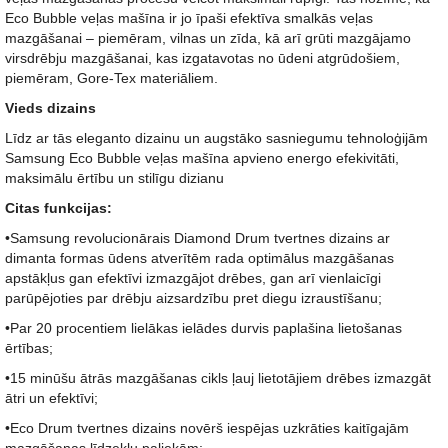
Eco Bubble veļas mašīna ir jo īpaši efektīva smalkās veļas
mazgāšanai – piemēram, vilnas un zīda, kā arī grūti mazgājamo
virsdrēbju mazgāšanai, kas izgatavotas no ūdeni atgrūdošiem,
piemēram, Gore-Tex materiāliem.
Vieds dizains
Līdz ar tās eleganto dizainu un augstāko sasniegumu tehnoloģijām
Samsung Eco Bubble veļas mašīna apvieno energo efekivitāti,
maksimālu ērtību un stilīgu dizianu
Citas funkcijas:
•Samsung revolucionārais Diamond Drum tvertnes dizains ar
dimanta formas ūdens atverītēm rada optimālus mazgāšanas
apstākļus gan efektīvi izmazgājot drēbes, gan arī vienlaicīgi
parūpējoties par drēbju aizsardzību pret diegu izraustīšanu;
•Par 20 procentiem lielākas ielādes durvis paplašina lietošanas
ērtības;
•15 minūšu ātrās mazgāšanas cikls ļauj lietotājiem drēbes izmazgāt
ātri un efektīvi;
•Eco Drum tvertnes dizains novērš iespējas uzkrāties kaitīgajām