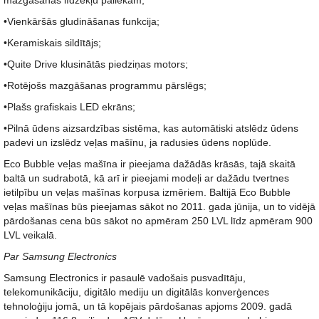
mazgāšanas līdzekļu paliekām;
•Vienkāršās gludināšanas funkcija;
•Keramiskais sildītājs;
•Quite Drive klusinātās piedziņas motors;
•Rotējošs mazgāšanas programmu pārslēgs;
•Plašs grafiskais LED ekrāns;
•Pilnā ūdens aizsardzības sistēma, kas automātiski atslēdz ūdens
padevi un izslēdz veļas mašīnu, ja radusies ūdens noplūde.
Eco Bubble veļas mašīna ir pieejama dažādās krāsās, tajā skaitā
baltā un sudrabotā, kā arī ir pieejami modeļi ar dažādu tvertnes
ietilpību un veļas mašīnas korpusa izmēriem. Baltijā Eco Bubble
veļas mašīnas būs pieejamas sākot no 2011. gada jūnija, un to vidējā
pārdošanas cena būs sākot no apmēram 250 LVL līdz apmēram 900
LVL veikalā.
Par Samsung Electronics
Samsung Electronics ir pasaulē vadošais pusvadītāju,
telekomunikāciju, digitālo mediju un digitālās konverģences
tehnoloģiju jomā, un tā kopējais pārdošanas apjoms 2009. gadā