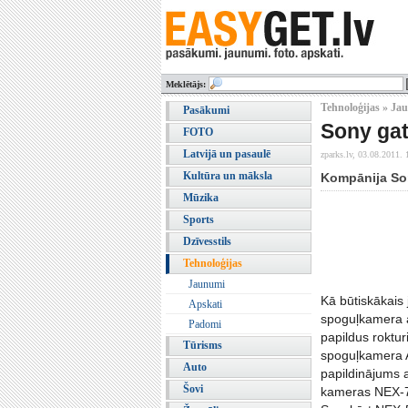
Meklētājs:
Tehnoloģijas » Ja
Pasākumi
Sony gat
FOTO
Latvijā un pasaulē
zparks.lv,
03.08.2011. 
Kultūra un māksla
Kompānija Son
Mūzika
Sports
Dzīvesstils
Tehnoloģijas
Jaunumi
Kā būtiskākais
Apskati
spoguļkamera a
Padomi
papildus roktu
Tūrisms
spoguļkamera A
Auto
papildinājums 
Šovi
kameras NEX-7, 