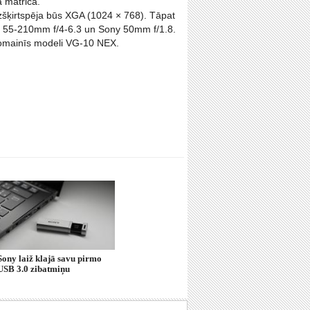
 matrica.
izšķirtspēja būs XGA (1024 × 768). Tāpat
ony 55-210mm f/4-6.3 un Sony 50mm f/1.8.
nomainīs modeli VG-10 NEX.
Sony laiž klajā savu pirmo
USB 3.0 zibatmiņu