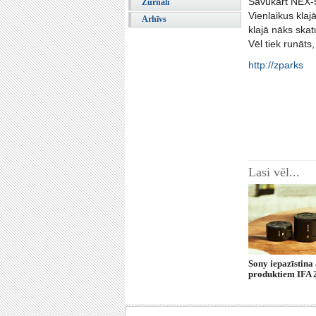
Savukārt NEX-5
Žurnāli
Vienlaikus klaj
Arhīvs
klajā nāks ska
Vēl tiek runāt
http://zparks
Lasi vēl...
Sony iepazīstina
produktiem IFA 