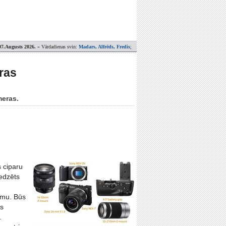
07.Augusts 2026.
» Vārdadienas svin:
Madars, Alfrēds, Fredis
;
ras
meras.
 ciparu
redzēts
umu. Būs
ūs
.