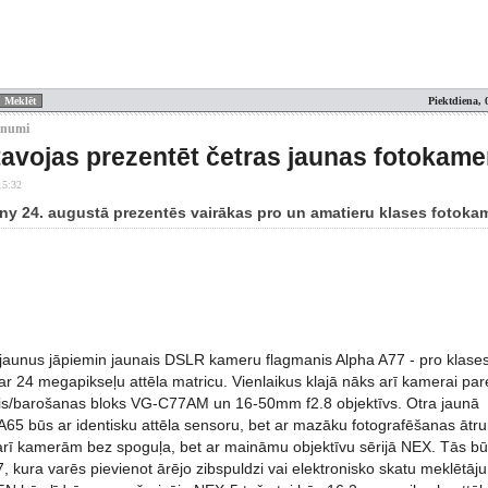
Piektdiena, 
unumi
avojas prezentēt četras jaunas fotokame
15:32
y 24. augustā prezentēs vairākas pro un amatieru klases fotoka
 jaunus jāpiemin jaunais DSLR kameru flagmanis Alpha A77 - pro klases
r 24 megapikseļu attēla matricu. Vienlaikus klajā nāks arī kamerai pa
ris/barošanas bloks VG-C77AM un 16-50mm f2.8 objektīvs. Otra jaunā
65 būs ar identisku attēla sensoru, bet ar mazāku fotografēšanas ātr
arī kamerām bez spoguļa, bet ar maināmu objektīvu sērijā NEX. Tās b
kura varēs pievienot ārējo zibspuldzi vai elektronisko skatu meklētāju