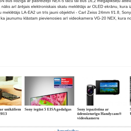
N būs līdzīga ar pašreizējo NEX-5 taču tai būs 16,2 megapikseļu attēla
ā nāks arī ārējais elektroniskais skatu meklētājs ar OLED ekrānu, kura 
tu meklētājs LA-EA2 un trīs jauni objektīvi - Carl Zeiss 24mm f/1.8, S
s, ka jaunumu klāstam pievienosies arī videokamera VG-20 NEX, kura 
 ar unikāliem
Sony iegūst 5 EISA godalgas
Sony iepazīstina ar
2013
ūdensizturīgu Handycam®
videokameru
»
Autortiesības