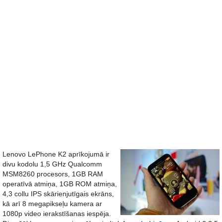
Lenovo LePhone K2 aprīkojumā ir
divu kodolu 1,5 GHz Qualcomm
MSM8260 procesors, 1GB RAM
operatīvā atmiņa, 1GB ROM atmiņa,
4,3 collu IPS skārienjutīgais ekrāns,
kā arī 8 megapikseļu kamera ar
1080p video ierakstīšanas iespēja.