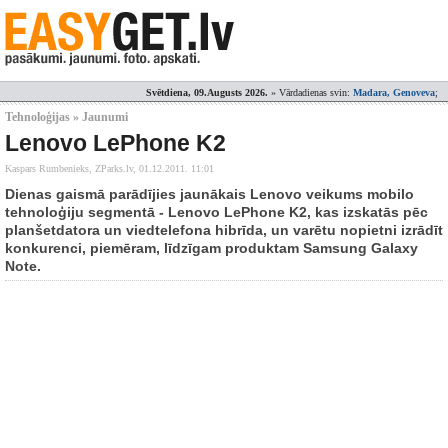
Svētdiena, 09.Augusts 2026.
» Vārdadienas svin:
Madara, Genoveva
;
Tehnoloģijas » Jaunumi
Lenovo LePhone K2
Kaspars Rumbenieks, ZParks.lv,
01.12.2011. 11:01
Dienas gaismā parādījies jaunākais Lenovo veikums mobilo
tehnoloģiju segmentā - Lenovo LePhone K2, kas izskatās pēc
planšetdatora un viedtelefona hibrīda, un varētu nopietni izrādīt
konkurenci, piemēram, līdzīgam produktam Samsung Galaxy
Note.