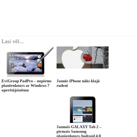
Lasi vēl...
EviGroup PadPro – nopietns
Jaunie iPhone nāks klajā
planšetdators ar Windows 7
rudenī
operētājsistēmu
Jaunais GALAXY Tab 2 –
pirmais Samsung
planšetdators Android 4.0