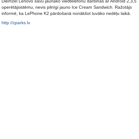
Diemžēl Lenovo savu jaunāko viedtelefonu darbinās ar Android 2,3,5
operētājsistēmu, nevis pilnīgi jauno Ice Cream Sandwich. Ražotājs
informē, ka LePhone K2 pārdošanā nonākšot tuvāko nedēļu laikā.
http://zparks.lv