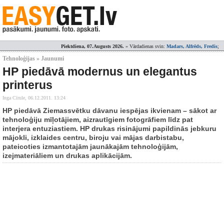
Piektdiena, 07.Augusts 2026.
» Vārdadienas svin:
Madars, Alfrēds, Fredis
;
Tehnoloģijas » Jaunumi
HP piedāvā modernus un elegantus
printerus
Inga Cīrule,
06.12.2011. 13:24
HP piedāvā Ziemassvētku dāvanu iespējas ikvienam – sākot ar
tehnoloģiju mīļotājiem, aizrautīgiem fotogrāfiem līdz pat
interjera entuziastiem. HP drukas risinājumi papildinās jebkuru
mājokli, izklaides centru, biroju vai mājas darbistabu,
pateicoties izmantotajām jaunākajām tehnoloģijām,
izejmateriāliem un drukas aplikācijām.