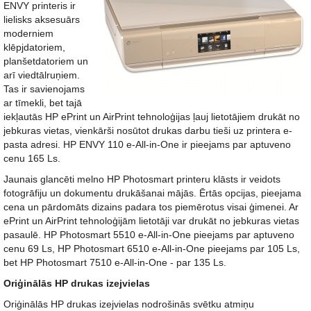
ENVY printeris ir
lielisks aksesuārs
moderniem
klēpjdatoriem,
planšetdatoriem un
arī viedtālruņiem.
Tas ir savienojams
ar tīmekli, bet tajā
iekļautās HP ePrint un AirPrint tehnoloģijas ļauj lietotājiem drukāt no
jebkuras vietas, vienkārši nosūtot drukas darbu tieši uz printera e-
pasta adresi. HP ENVY 110 e-All-in-One ir pieejams par aptuveno
cenu 165 Ls.
Jaunais glancēti melno HP Photosmart printeru klāsts ir veidots
fotogrāfiju un dokumentu drukāšanai mājās. Ērtās opcijas, pieejama
cena un pārdomāts dizains padara tos piemērotus visai ģimenei. Ar
ePrint un AirPrint tehnoloģijām lietotāji var drukāt no jebkuras vietas
pasaulē. HP Photosmart 5510 e-All-in-One pieejams par aptuveno
cenu 69 Ls, HP Photosmart 6510 e-All-in-One pieejams par 105 Ls,
bet HP Photosmart 7510 e-All-in-One - par 135 Ls.
Oriģinālās HP drukas izejvielas
Oriģinālās HP drukas izejvielas nodrošinās svētku atmiņu