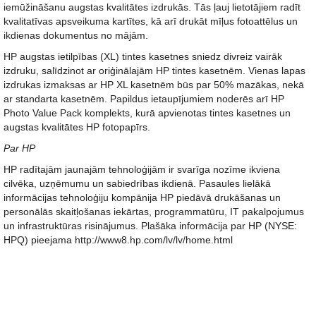
iemūžināšanu augstas kvalitātes izdrukās. Tās ļauj lietotājiem radīt
kvalitatīvas apsveikuma kartītes, kā arī drukāt mīļus fotoattēlus un
ikdienas dokumentus no mājām.
HP augstas ietilpības (XL) tintes kasetnes sniedz divreiz vairāk
izdruku, salīdzinot ar oriģinālajām HP tintes kasetnēm. Vienas lapas
izdrukas izmaksas ar HP XL kasetnēm būs par 50% mazākas, nekā
ar standarta kasetnēm. Papildus ietaupījumiem noderēs arī HP
Photo Value Pack komplekts, kurā apvienotas tintes kasetnes un
augstas kvalitātes HP fotopapīrs.
Par HP
HP radītajām jaunajām tehnoloģijām ir svarīga nozīme ikviena
cilvēka, uzņēmumu un sabiedrības ikdienā. Pasaules lielākā
informācijas tehnoloģiju kompānija HP piedāvā drukāšanas un
personālās skaitļošanas iekārtas, programmatūru, IT pakalpojumus
un infrastruktūras risinājumus. Plašāka informācija par HP (NYSE:
HPQ) pieejama http://www8.hp.com/lv/lv/home.html